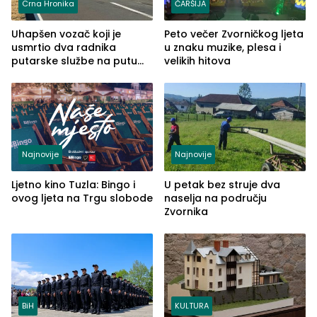
Crna Hronika
ČARŠIJA
Uhapšen vozač koji je
Peto večer Zvorničkog ljeta
usmrtio dva radnika
u znaku muzike, plesa i
putarske službe na putu
velikih hitova
od Loznice prema Šapcu
(FOTO)
Najnovije
Najnovije
Ljetno kino Tuzla: Bingo i
U petak bez struje dva
ovog ljeta na Trgu slobode
naselja na području
Zvornika
BiH
KULTURA