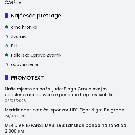
ČARŠIJA
Najčešće pretrage
crna hronika
Zvornik
BiH
Policijska uprava Zvornik
obavjestenje
PROMOTEXT
Naše mjesto za naše ljude: Bingo Group svojim
uposlenicima posvećuje posebno lijep festivalski
trenutak
02/08/2026
Meridianbet zvanični sponzor UFC Fight Night Belgrade
24/07/2026
MERIDIAN EXPANSE MASTERS: Lansiran pohod na fond od
2.000 KM