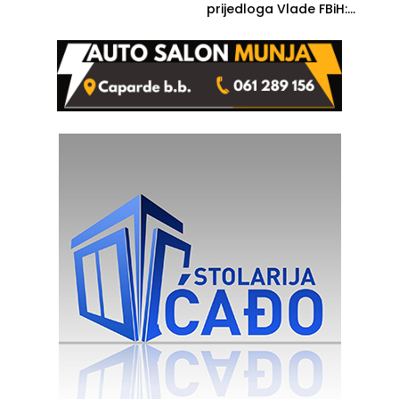
prijedloga Vlade FBiH:
Ustrajni da je stečaj jedino
rješenje