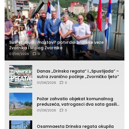
Susret „Ljudi i mostovi“ potvrdio bratske veze
Zvornika i Malog Zvornika
07/08/2026
0
Danas „Drinska regata“ i „Spustijada“ –
sutra zvanično počinje „Zvorničko ljeto“
01/08/2026
0
Požar zahvatio objekat komunalnog
preduzeća, vatrogasci dva sata gasili
vatru (FOTO)
01/08/2026
0
Osamnaesta Drinska regata okupila