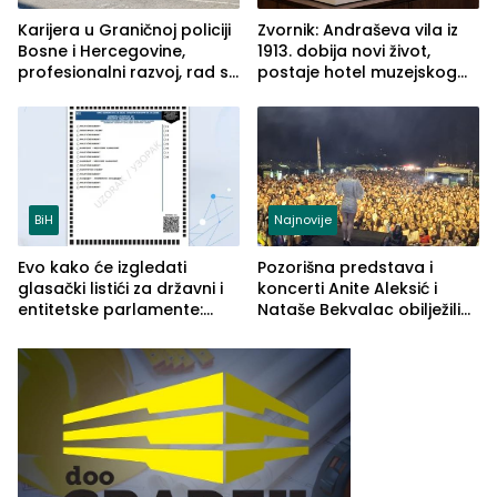
Karijera u Graničnoj policiji
Zvornik: Andraševa vila iz
Bosne i Hercegovine,
1913. dobija novi život,
profesionalni razvoj, rad sa
postaje hotel muzejskog
savremenom opremom i
tipa
služba građanima
BiH
Najnovije
Evo kako će izgledati
Pozorišna predstava i
glasački listići za državni i
koncerti Anite Aleksić i
entitetske parlamente:
Nataše Bekvalac obilježili
Najveće izmjene biće
četvrto veče Zvorničkog
vidljive na njima
ljeta (FOTO)