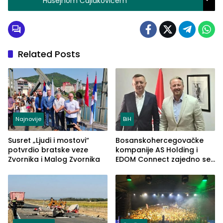
Husejnom Čajlakovićem
Related Posts
Najnovije
BiH
Susret „Ljudi i mostovi“
Bosanskohercegovačke
potvrdio bratske veze
kompanije AS Holding i
Zvornika i Malog Zvornika
EDOM Connect zajedno se
šire na tržište Maroka