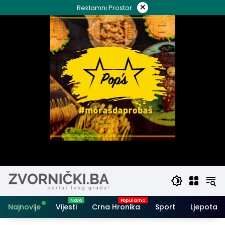
Skip
×
Reklamni Prostor
to
content
Najnovije
Vijesti
Crna Hronika
Sport
Ljepota i 