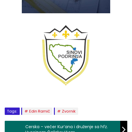
Tags:
Edin Ramić
Zvornik
Cerska – večer Kur’ana i druženje sa hfz.