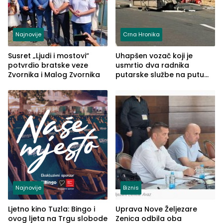
Najnovije
Crna Hronika
Susret „Ljudi i mostovi“
Uhapšen vozač koji je
potvrdio bratske veze
usmrtio dva radnika
Zvornika i Malog Zvornika
putarske službe na putu
od Loznice prema Šapcu
(FOTO)
Najnovije
Biznis
Ljetno kino Tuzla: Bingo i
Uprava Nove Željezare
ovog ljeta na Trgu slobode
Zenica odbila oba