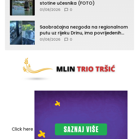
stotine učesnika (FOTO)
01/08/2026
0
Saobraćajna nezgoda na regionalnom
putu uz rijeku Drinu, ima povrijeđenih
lica (FOTO)
01/08/2026
0
Click here