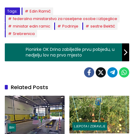
Tags:
Edin Ramić
federalno ministarstvo za raseljene osobe i izbjeglice
ministar edin ramic
Podrinje
sestre Bektić
Srebrenica
Pionirke OK Drina zabilježile prvu pobjedu, u
nedjelju lov na prvo mjesto
Related Posts
LJEPOTA I ZDRAVLJE
BiH