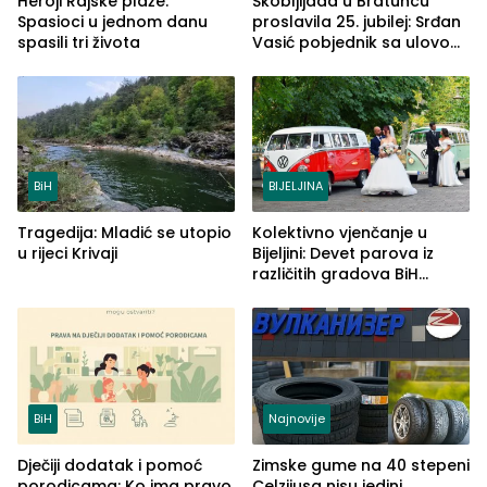
Heroji Rajske plaže:
Škobljijada u Bratuncu
Spasioci u jednom danu
proslavila 25. jubilej: Srđan
spasili tri života
Vasić pobjednik sa ulovom
od 2.040 grama (FOTO)
BiH
BIJELJINA
Tragedija: Mladić se utopio
Kolektivno vjenčanje u
u rijeci Krivaji
Bijeljini: Devet parova iz
različitih gradova BiH
izgovorilo sudbonosno da
BiH
Najnovije
Dječiji dodatak i pomoć
Zimske gume na 40 stepeni
porodicama: Ko ima pravo
Celzijusa nisu jedini