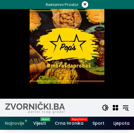
Skip
×
Reklamni Prostor
to
content
Najnovije
Vijesti
Crna Hronika
Sport
Ljepota i 