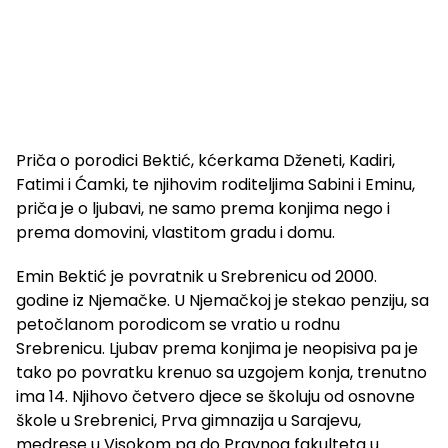
Priča o porodici Bektić, kćerkama Dženeti, Kadiri,
Fatimi i Ćamki, te njihovim roditeljima Sabini i Eminu,
priča je o ljubavi, ne samo prema konjima nego i
prema domovini, vlastitom gradu i domu.
Emin Bektić je povratnik u Srebrenicu od 2000.
godine iz Njemačke. U Njemačkoj je stekao penziju, sa
petočlanom porodicom se vratio u rodnu
Srebrenicu. Ljubav prema konjima je neopisiva pa je
tako po povratku krenuo sa uzgojem konja, trenutno
ima 14. Njihovo četvero djece se školuju od osnovne
škole u Srebrenici, Prva gimnazija u Sarajevu,
medrese u Visokom pa do Pravnog fakulteta u