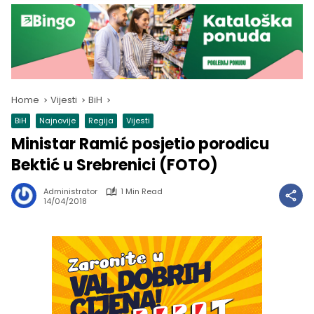
Home
Vijesti
BiH
BiH
Najnovije
Regija
Vijesti
Ministar Ramić posjetio porodicu
Bektić u Srebrenici (FOTO)
Administrator
1 Min Read
14/04/2018