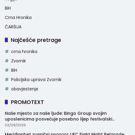
BiH
Crna Hronika
ČARŠIJA
Najčešće pretrage
crna hronika
Zvornik
BiH
Policijska uprava Zvornik
obavjestenje
PROMOTEXT
Naše mjesto za naše ljude: Bingo Group svojim
uposlenicima posvećuje posebno lijep festivalski
trenutak
02/08/2026
Meridianbet zvanični sponzor UFC Fight Night Belgrade