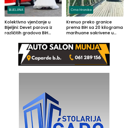
BIJELJINA
Crna Hronika
Kolektivno vjenčanje u
Krenuo preko granice
Bijeljini: Devet parova iz
prema BiH sa 20 kilograma
različitih gradova BiH
marihuane sakrivene u
izgovorilo sudbonosno da
automobilu