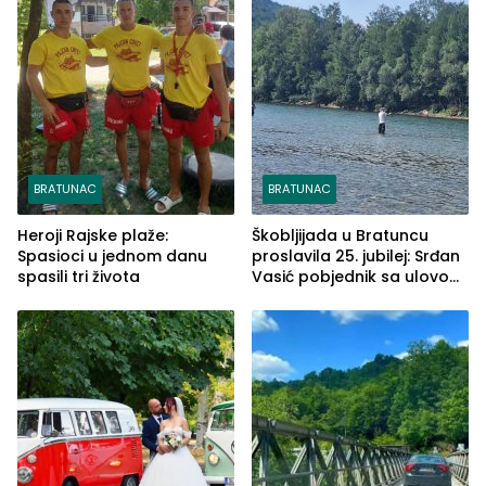
BRATUNAC
BRATUNAC
Heroji Rajske plaže:
Škobljijada u Bratuncu
Spasioci u jednom danu
proslavila 25. jubilej: Srđan
spasili tri života
Vasić pobjednik sa ulovom
od 2.040 grama (FOTO)