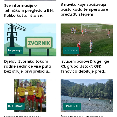
8 navika koje spašavaju
Sve informacije o
baštu kada temperature
tehničkom pregledu u BiH:
pređu 35 stepeni
Koliko košta i šta se
pregleda
Najnovije
Najnovije
Dijelovi Zvornika tokom
Izvučeni parovi Druge lige
radne sedmice više puta
RS, grupa „Istok“: OFK
bez struje, prvi prekid u
Trnovica debituje pred
ponedjeljak
domaćim navijačima protiv
Drine HE
BRATUNAC
BRATUNAC