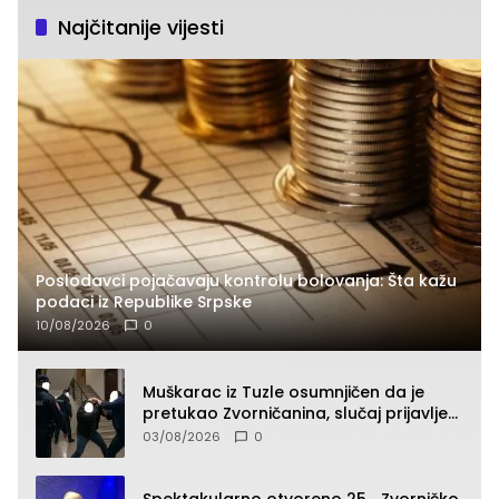
Najčitanije vijesti
Poslodavci pojačavaju kontrolu bolovanja: Šta kažu
podaci iz Republike Srpske
10/08/2026
0
Muškarac iz Tuzle osumnjičen da je
pretukao Zvorničanina, slučaj prijavljen
tužilaštvu
03/08/2026
0
Spektakularno otvoreno 25. „Zvorničko