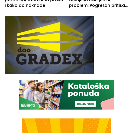
i kako do naknade
problem: Pogrešan pritisak
može biti mnogo opasniji