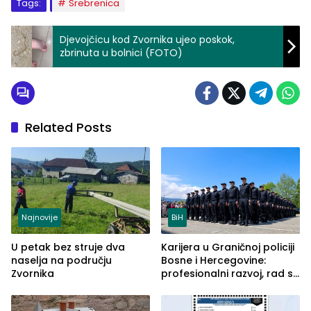
Tags:
Srebrenica
Djevojčicu kod Zvornika ujeo poskok,
zbrinuta u bolnici (FOTO)
Related Posts
Najnovije
BiH
U petak bez struje dva
Karijera u Graničnoj policiji
naselja na području
Bosne i Hercegovine:
Zvornika
profesionalni razvoj, rad sa
savremenom opremom i
služba građanima