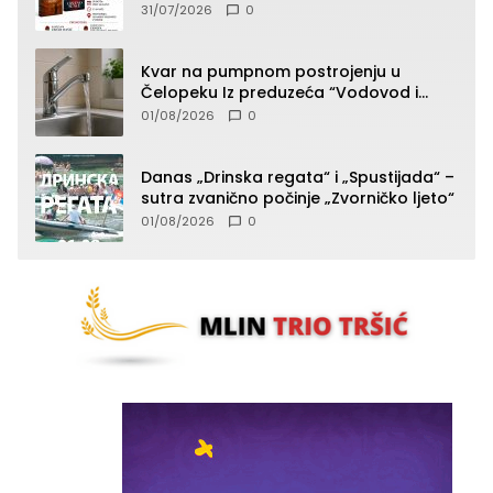
Avdić-Hamidović
31/07/2026
0
Kvar na pumpnom postrojenju u
Čelopeku Iz preduzeća “Vodovod i
komunalije”
01/08/2026
0
Danas „Drinska regata“ i „Spustijada“ –
sutra zvanično počinje „Zvorničko ljeto“
01/08/2026
0