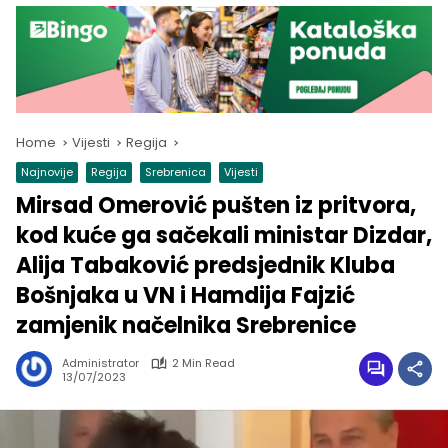
Home
Vijesti
Regija
Najnovije
Regija
Srebrenica
Vijesti
Mirsad Omerović pušten iz pritvora,
kod kuće ga sačekali ministar Dizdar,
Alija Tabaković predsjednik Kluba
Bošnjaka u VN i Hamdija Fajzić
zamjenik načelnika Srebrenice
Administrator
2 Min Read
13/07/2023