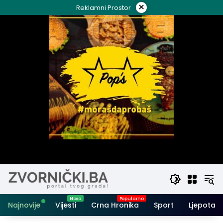
Skip
×
Reklamni Prostor
to
content
Najnovije
Vijesti
Crna Hronika
Sport
Ljepota i 