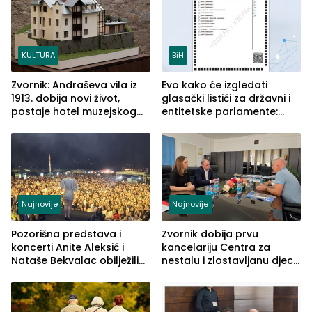
KULTURA
BiH
Zvornik: Andraševa vila iz
Evo kako će izgledati
1913. dobija novi život,
glasački listići za državni i
postaje hotel muzejskog
entitetske parlamente:
tipa
Najveće izmjene biće
vidljive na njima
Najnovije
Najnovije
Pozorišna predstava i
Zvornik dobija prvu
koncerti Anite Aleksić i
kancelariju Centra za
Nataše Bekvalac obilježili
nestalu i zlostavljanu djecu
četvrto veče Zvorničkog
u RS-u
ljeta (FOTO)