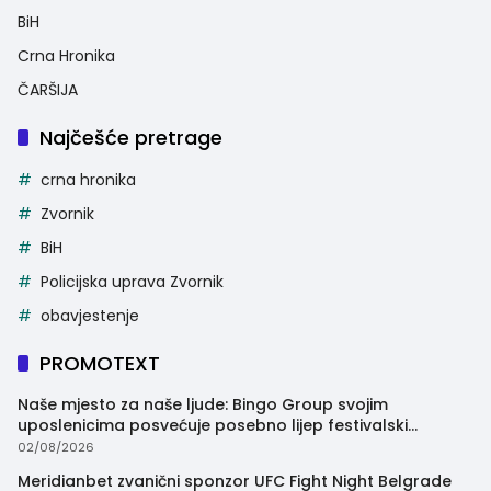
BiH
Crna Hronika
ČARŠIJA
Najčešće pretrage
crna hronika
Zvornik
BiH
Policijska uprava Zvornik
obavjestenje
PROMOTEXT
Naše mjesto za naše ljude: Bingo Group svojim
uposlenicima posvećuje posebno lijep festivalski
trenutak
02/08/2026
Meridianbet zvanični sponzor UFC Fight Night Belgrade