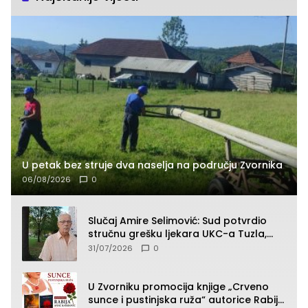
U petak bez struje dva naselja na području Zvornika
06/08/2026
0
Slučaj Amire Selimović: Sud potvrdio
stručnu grešku ljekara UKC-a Tuzla,
presudan dokaz ostala obdukcija
31/07/2026
0
U Zvorniku promocija knjige „Crveno
sunce i pustinjska ruža“ autorice Rabije