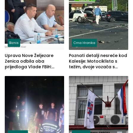
Biznis
Crna Hronika
Uprava Nove Željezare
Poznati detalji nesreće kod
Zenica odbila oba
Kalesije: Motociklista s
prijedloga Vlade FBiH:
težim, dvoje vozača s
Ustrajni da je stečaj jedino
lakšim povredama
rješenje