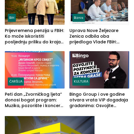
BiH
Biznis
Prijevremena penzija u FBiH:
Uprava Nove Željezare
Ko može iskoristiti
Zenica odbila oba
posljednju priliku do kraja
prijedloga Vlade FBiH:
2026. godine
Ustrajni da je stečaj jedino
rješenje
ČARŠIJA
KULTURA
Peti dan „Zvorničkog ljeta“
Bingo Group i ove godine
donosi bogat program:
otvara vrata VIP događaja
Muzika, pozorište i koncert
građanima: Osvojite
Stoje
ulaznice za koncert Petra
Graše