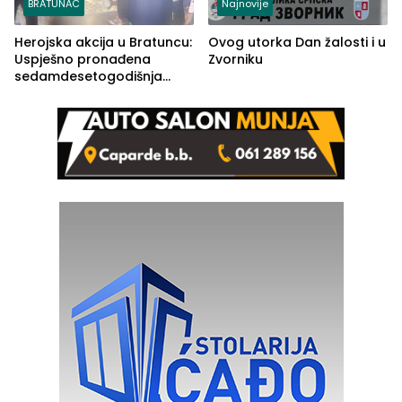
BRATUNAC
Najnovije
Herojska akcija u Bratuncu:
Ovog utorka Dan žalosti i u
Uspješno pronađena
Zvorniku
sedamdesetogodišnja
Ivanka Lazić, rodom iz
Kravice.