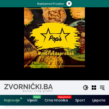
Skip
×
Reklamni Prostor
to
content
Najnovije
Vijesti
Crna Hronika
Sport
Ljepota i 