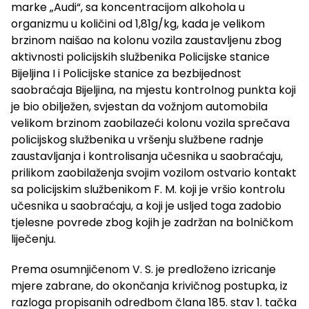
marke „Audi“, sa koncentracijom alkohola u
organizmu u količini od 1,81g/kg, kada je velikom
brzinom naišao na kolonu vozila zaustavljenu zbog
aktivnosti policijskih službenika Policijske stanice
Bijeljina I i Policijske stanice za bezbijednost
saobraćaja Bijeljina, na mjestu kontrolnog punkta koji
je bio obilježen, svjestan da vožnjom automobila
velikom brzinom zaobilazeći kolonu vozila sprečava
policijskog službenika u vršenju službene radnje
zaustavljanja i kontrolisanja učesnika u saobraćaju,
prilikom zaobilaženja svojim vozilom ostvario kontakt
sa policijskim službenikom F. M. koji je vršio kontrolu
učesnika u saobraćaju, a koji je usljed toga zadobio
tjelesne povrede zbog kojih je zadržan na bolničkom
liječenju.
Prema osumnjičenom V. S. je predloženo izricanje
mjere zabrane, do okončanja krivičnog postupka, iz
razloga propisanih odredbom člana 185. stav 1. tačka