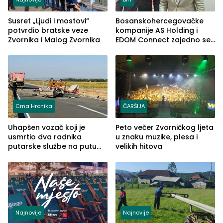
Susret „Ljudi i mostovi“
Bosanskohercegovačke
potvrdio bratske veze
kompanije AS Holding i
Zvornika i Malog Zvornika
EDOM Connect zajedno se
šire na tržište Maroka
Crna Hronika
ČARŠIJA
Uhapšen vozač koji je
Peto večer Zvorničkog ljeta
usmrtio dva radnika
u znaku muzike, plesa i
putarske službe na putu
velikih hitova
od Loznice prema Šapcu
(FOTO)
Najnovije
Najnovije