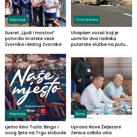
Najnovije
Crna Hronika
Susret „Ljudi i mostovi“
Uhapšen vozač koji je
potvrdio bratske veze
usmrtio dva radnika
Zvornika i Malog Zvornika
putarske službe na putu
od Loznice prema Šapcu
(FOTO)
Najnovije
Biznis
Ljetno kino Tuzla: Bingo i
Uprava Nove Željezare
ovog ljeta na Trgu slobode
Zenica odbila oba