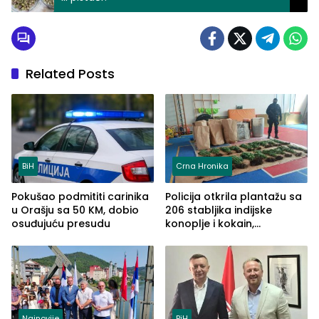
Related Posts
BiH
Crna Hronika
Pokušao podmititi carinika
Policija otkrila plantažu sa
u Orašju sa 50 KM, dobio
206 stabljika indijske
osuđujuću presudu
konoplje i kokain,
uhapšena jedna osoba
(FOTO)
Najnovije
BiH