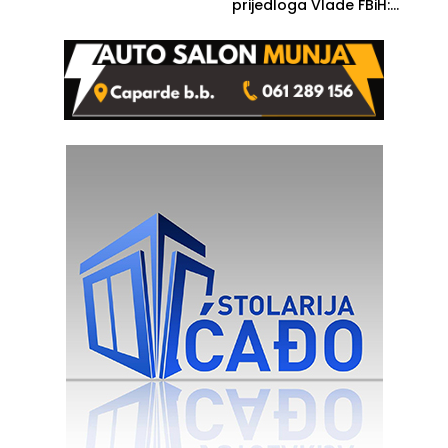
prijedloga Vlade FBiH:
Ustrajni da je stečaj jedino
rješenje