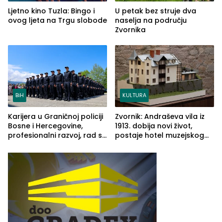
Ljetno kino Tuzla: Bingo i
U petak bez struje dva
ovog ljeta na Trgu slobode
naselja na području
Zvornika
BiH
KULTURA
Karijera u Graničnoj policiji
Zvornik: Andraševa vila iz
Bosne i Hercegovine,
1913. dobija novi život,
profesionalni razvoj, rad sa
postaje hotel muzejskog
savremenom opremom i
tipa
služba građanima