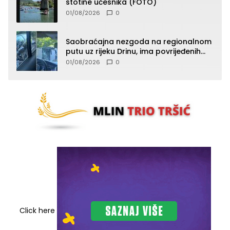
stotine učesnika (FOTO)
01/08/2026
0
Saobraćajna nezgoda na regionalnom
putu uz rijeku Drinu, ima povrijeđenih
lica (FOTO)
01/08/2026
0
Click here