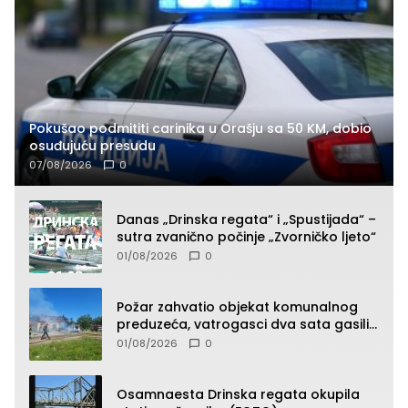
Pokušao podmititi carinika u Orašju sa 50 KM, dobio
osuđujuću presudu
07/08/2026
0
Danas „Drinska regata“ i „Spustijada“ –
sutra zvanično počinje „Zvorničko ljeto“
01/08/2026
0
Požar zahvatio objekat komunalnog
preduzeća, vatrogasci dva sata gasili
vatru (FOTO)
01/08/2026
0
Osamnaesta Drinska regata okupila