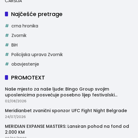
ČARŠIJA
Najčešće pretrage
crna hronika
Zvornik
BiH
Policijska uprava Zvornik
obavjestenje
PROMOTEXT
Naše mjesto za naše ljude: Bingo Group svojim
uposlenicima posvećuje posebno lijep festivalski
trenutak
02/08/2026
Meridianbet zvanični sponzor UFC Fight Night Belgrade
24/07/2026
MERIDIAN EXPANSE MASTERS: Lansiran pohod na fond od
2.000 KM