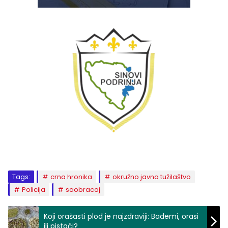
Tags:
crna hronika
okružno javno tužilaštvo
Policija
saobracaj
Koji orašasti plod je najzdraviji: Bademi, orasi
ili pistaći?