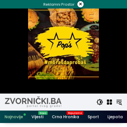
Skip
×
Reklamni Prostor
to
content
Najnovije
Vijesti
Crna Hronika
Sport
Ljepota i 