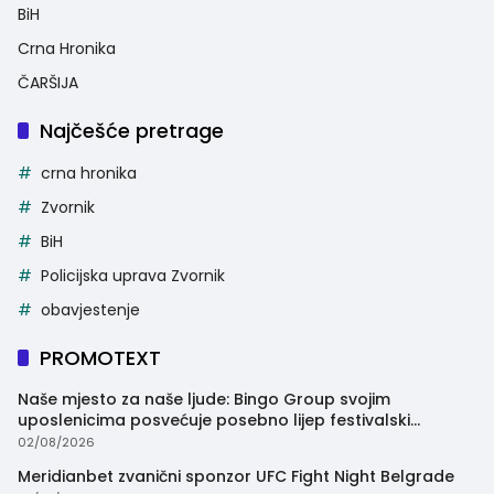
BiH
Crna Hronika
ČARŠIJA
Najčešće pretrage
crna hronika
Zvornik
BiH
Policijska uprava Zvornik
obavjestenje
PROMOTEXT
Naše mjesto za naše ljude: Bingo Group svojim
uposlenicima posvećuje posebno lijep festivalski
trenutak
02/08/2026
Meridianbet zvanični sponzor UFC Fight Night Belgrade