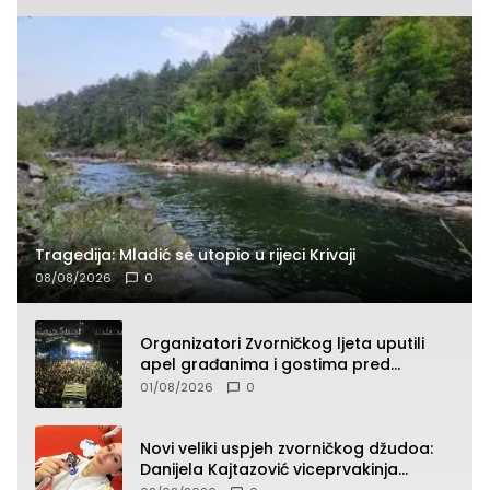
Tragedija: Mladić se utopio u rijeci Krivaji
08/08/2026
0
Organizatori Zvorničkog ljeta uputili
apel građanima i gostima pred
početak koncertnog programa
01/08/2026
0
Novi veliki uspjeh zvorničkog džudoa:
Danijela Kajtazović viceprvakinja
Balkana u seniorskoj konkurenciji