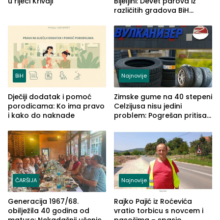
u rijeci Krivaji
Bijeljini: Devet parova iz
različitih gradova BiH
izgovorilo sudbonosno da
BiH
Najnovije
Dječiji dodatak i pomoć
Zimske gume na 40 stepeni
porodicama: Ko ima pravo
Celzijusa nisu jedini
i kako do naknade
problem: Pogrešan pritisak
može biti mnogo opasniji
ČARŠIJA
Najnovije
Generacija 1967/68.
Rajko Pajić iz Roćevića
obilježila 40 godina od
vratio torbicu s novcem i