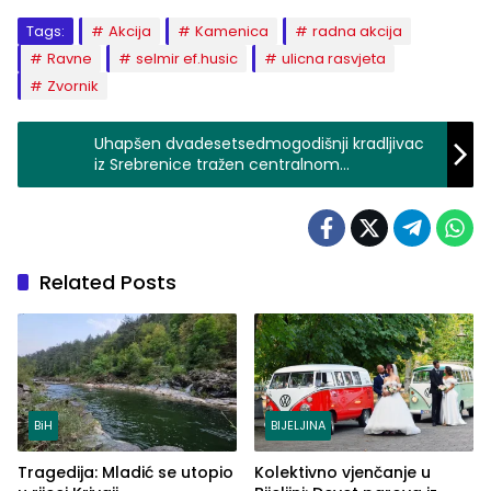
Tags:
Akcija
Kamenica
radna akcija
Ravne
selmir ef.husic
ulicna rasvjeta
Zvornik
Uhapšen dvadesetsedmogodišnji kradljivac
iz Srebrenice tražen centralnom
potjernicom
Related Posts
BiH
BIJELJINA
Tragedija: Mladić se utopio
Kolektivno vjenčanje u