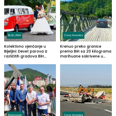
BIJELJINA
Crna Hronika
Kolektivno vjenčanje u
Krenuo preko granice
Bijeljini: Devet parova iz
prema BiH sa 20 kilograma
različitih gradova BiH
marihuane sakrivene u
izgovorilo sudbonosno da
automobilu
Najnovije
Crna Hronika