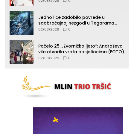
02/08/2026
0
Jedno lice zadobilo povrede u
saobraćajnoj nezgodi u Tegarama
(FOTO)
02/08/2026
0
Počelo 25. „Zvorničko ljeto“: Andraševa
vila otvorila vrata posjetiocima (FOTO)
02/08/2026
0