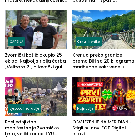
mature: Nekadašnji učenici
pasošima – spasio
TŠC-a okupili se u Zvorniku
porodično ljetovanje u
(FOTO)
Grčkoj
ČARŠIJA
Crna Hronika
Zvornički kotlić okupio 25
Krenuo preko granice
ekipa: Najbolja riblja čorba
prema BiH sa 20 kilograma
„Velizara 2“, a lovački gulaš
marihuane sakrivene u
„Red i Zaprska“ (FOTO)
automobilu
Ljepota i zdravlje
Najnovije
Posljednji dan
OSVJEŽENJE NA MERIDIANU:
manifestacije Zvorničko
Stigli su novi EGT Digital
ljeto, veliki koncert YU
hitovi
grupe zatvara program