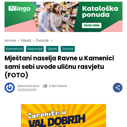
Home
Vijesti
Zvornik
Kamenica
Najnovije
Vijesti
Zvornik
Mještani naselja Ravne u Kamenici
sami sebi uvode uličnu rasvjetu
(FOTO)
Administrator
2 Min Read
03/05/2018