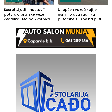
Susret „Ljudi i mostovi“
Uhapšen vozač koji je
potvrdio bratske veze
usmrtio dva radnika
Zvornika i Malog Zvornika
putarske službe na putu
od Loznice prema Šapcu
(FOTO)