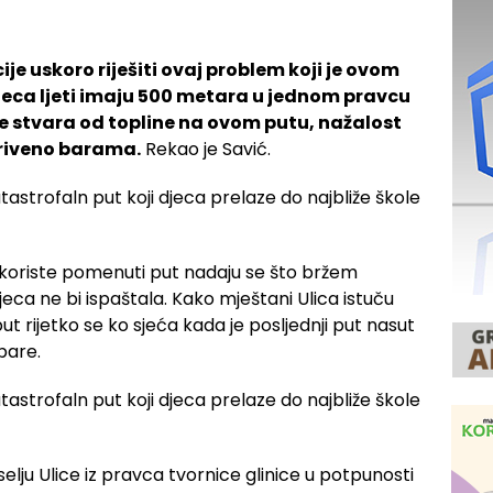
je uskoro riješiti ovaj problem koji je ovom
djeca ljeti imaju 500 metara u jednom pravcu
se stvara od topline na ovom putu, nažalost
kriveno barama.
Rekao je Savić.
ji koriste pomenuti put nadaju se što bržem
ca ne bi ispaštala. Kako mještani Ulica istuču
 rijetko se ko sjeća kada je posljednji put nasut
bare.
lju Ulice iz pravca tvornice glinice u potpunosti