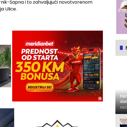
rnik-Sapna i to zahvaljujući novotvorenom
a Ulice.
Her
dan
09/