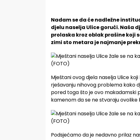
Nadam se da će nadležne instituci
djelu naselja Ulice gorući. Naša 
prolaska kroz oblak prašine koji 
zimi sto metara je najmanje pre
Mještani ovog djela naselja Ulice ko
rješavanju nihovog problema kako dje
pored toga što je ovo makadamski put
kamenom da se ne stvaraju ovolike 
Podsjećamo da je nedavno prilaz nase