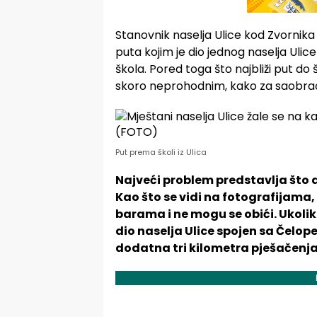
Stanovnik naselja Ulice kod Zvorni
puta kojim je dio jednog naselja Uli
škola. Pored toga što najbliži put do šk
skoro neprohodnim, kako za saobrać
Put prema školi iz Ulica
Najveći problem predstavlja što d
Kao što se vidi na fotografijama,
barama i ne mogu se obići. Ukolik
dio naselja Ulice spojen sa Čelope
dodatna tri kilometra pješačenja