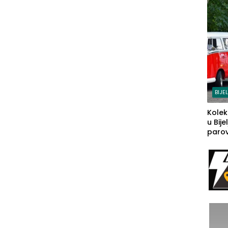
BIJE
Kolek
u Bije
parova
grado
izgov
sudb