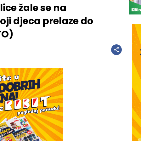
lice žale se na
oji djeca prelaze do
TO)