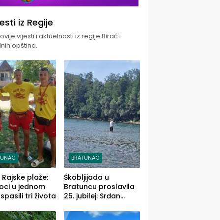
jesti iz Regije
vije vijesti i aktuelnosti iz regije Birač i
nih opština.
TUNAC
BRATUNAC
i Rajske plaže:
Škobljijada u
oci u jednom
Bratuncu proslavila
pasili tri života
25. jubilej: Srđan
Vasić pobjednik sa
ulovom od 2.040