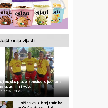
Najčitanije vijesti
oji Rajske plaže: Spasioci u jednom
u spasili tri života
08/2026
0
Traži se veliki broj radnika
za Opće izbore u BiH,