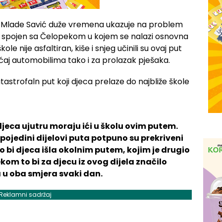
ka Mlade Savić duže vremena ukazuje na problem
ce spojen sa Čelopekom u kojem se nalazi osnovna
ole nije asfaltiran, kiše i snjeg učinili su ovaj put
aj automobilima tako i za prolazak pješaka.
jeca ujutru moraju ići u školu ovim putem.
 pojedini dijelovi puta potpuno su prekriveni
o bi djeca išla okolnim putem, kojim je drugio
kom to bi za djecu iz ovog dijela značilo
 u oba smjera svaki dan.
Reklamni sadržaj