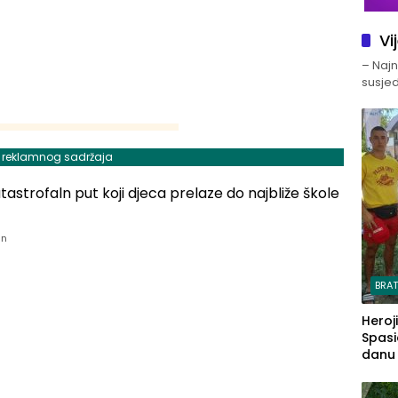
Vi
– Najno
susjed
j reklamnog sadržaja
an
BRA
Heroj
Spasi
danu s