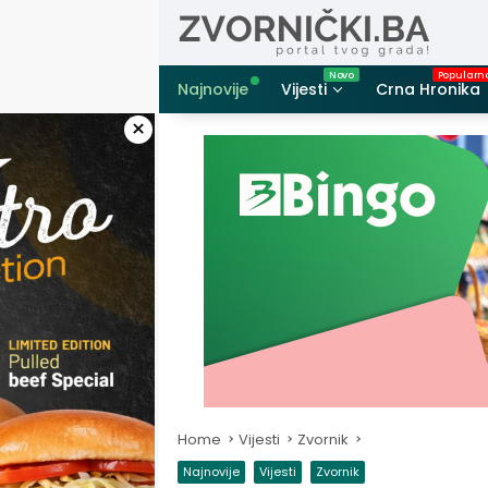
Skip
to
content
Najnovije
Vijesti
Crna Hronika
×
Home
Vijesti
Zvornik
Najnovije
Vijesti
Zvornik