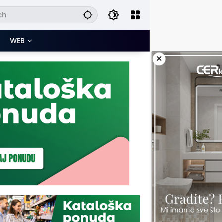
WEB
×