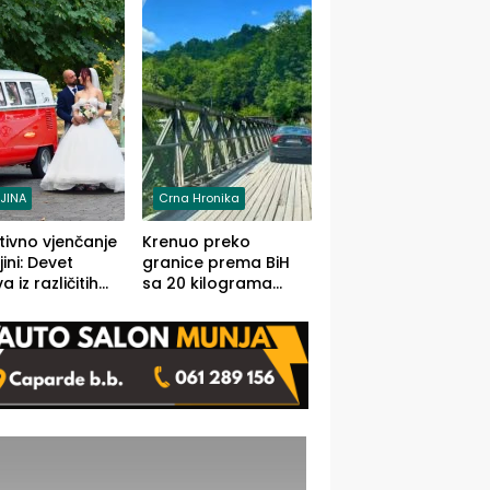
grama (FOTO)
LJINA
Crna Hronika
tivno vjenčanje
Krenuo preko
ljini: Devet
granice prema BiH
 iz različitih
sa 20 kilograma
va BiH
marihuane sakrivene
orilo
u automobilu
onosno da