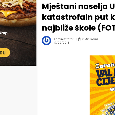
Mještani naselja U
katastrofaln put k
najbliže škole (FO
Administrator
2 Min Read
17/02/2018