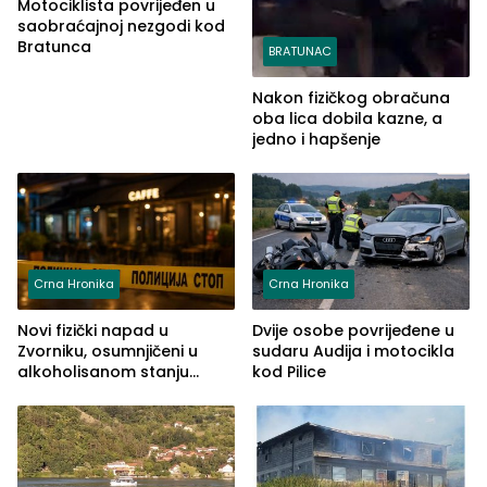
Motociklista povrijeđen u
saobraćajnoj nezgodi kod
Bratunca
BRATUNAC
Nakon fizičkog obračuna
oba lica dobila kazne, a
jedno i hapšenje
Crna Hronika
Crna Hronika
Novi fizički napad u
Dvije osobe povrijeđene u
Zvorniku, osumnjičeni u
sudaru Audija i motocikla
alkoholisanom stanju
kod Pilice
udario drugo lice i razbio
telefon