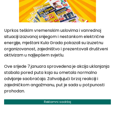
Uprkos teškim vremenskim uslovima i vanrednoj
situaciji izazvanoj snijegom i nestankom električne
energije, mještani Kula Grada pokazali su izuzetnu
organizovanost, zajedništvo i prezentovali društveni
aktivizam u najljepšem svjetlu.
Ove srijede 7.januara sprovedena je akcija uklanjanja
stabala pored puta koja su ometala normalno
odvijanje saobraćaja. Zahvaljujući brzoj reakciji i
zajedničkom angažmanu, put je sada u potpunosti
prohodan.
Reklamni sadržaj