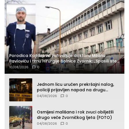
Porodica Kajtazović zahvaljuje doktoru Milanu
Pavloviću i timu Hirurgije Bolnice Zvornik: „Spasili ste
život koji nema cijenu“
10/08/2026
0
Jednom licu uručen prekršajni nalog,
policiji prijavljen napad na drugu
osobu!?
04/08/2026
0
Osmijesi mališana i rok zvuci obilježili
drugo veče Zvorničkog ljeta (FOTO)
04/08/2026
0