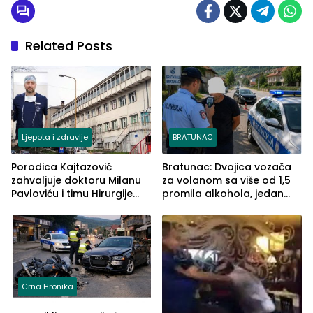
Related Posts
Ljepota i zdravlje
BRATUNAC
Porodica Kajtazović
Bratunac: Dvojica vozača
zahvaljuje doktoru Milanu
za volanom sa više od 1,5
Pavloviću i timu Hirurgije
promila alkohola, jedan
Bolnice Zvornik: „Spasili ste
imao 2,18
život koji nema cijenu“
Crna Hronika