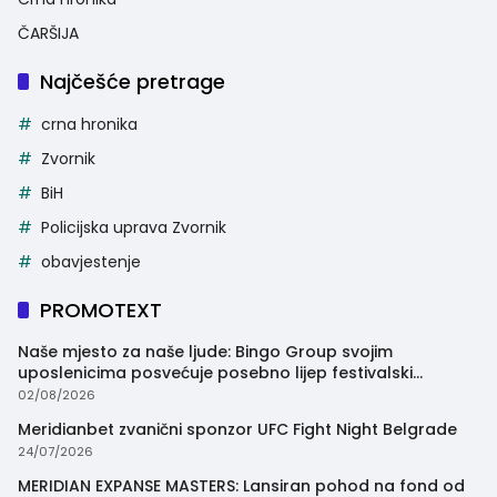
ČARŠIJA
Najčešće pretrage
crna hronika
Zvornik
BiH
Policijska uprava Zvornik
obavjestenje
PROMOTEXT
Naše mjesto za naše ljude: Bingo Group svojim
uposlenicima posvećuje posebno lijep festivalski
trenutak
02/08/2026
Meridianbet zvanični sponzor UFC Fight Night Belgrade
24/07/2026
MERIDIAN EXPANSE MASTERS: Lansiran pohod na fond od