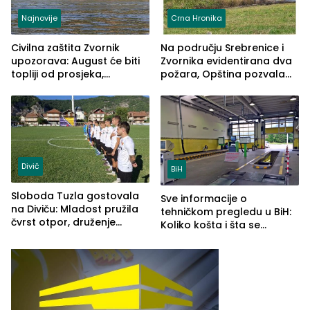
Najnovije
Crna Hronika
Civilna zaštita Zvornik
Na području Srebrenice i
upozorava: August će biti
Zvornika evidentirana dva
topliji od prosjeka,
požara, Opština pozvala
povećan rizik od požara i
na smirivanje tenzija
nestašice vode
Divič
BiH
Sloboda Tuzla gostovala
Sve informacije o
na Diviču: Mladost pružila
tehničkom pregledu u BiH:
čvrst otpor, druženje
Koliko košta i šta se
nastavljeno uz obalu
pregleda
jezera