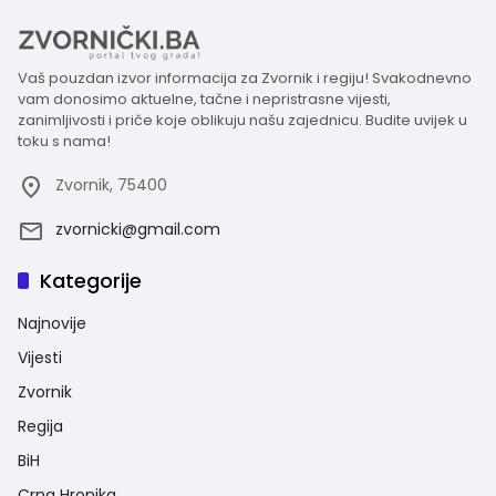
Vaš pouzdan izvor informacija za Zvornik i regiju! Svakodnevno
vam donosimo aktuelne, tačne i nepristrasne vijesti,
zanimljivosti i priče koje oblikuju našu zajednicu. Budite uvijek u
toku s nama!
Zvornik, 75400
zvornicki@gmail.com
Kategorije
Najnovije
Vijesti
Zvornik
Regija
BiH
Crna Hronika