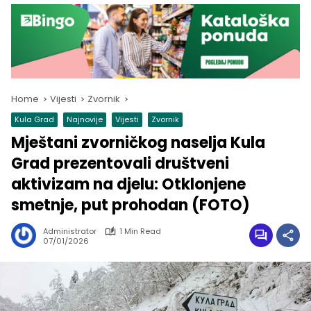
Home
Vijesti
Zvornik
Kula Grad
Najnovije
Vijesti
Zvornik
Mještani zvorničkog naselja Kula
Grad prezentovali društveni
aktivizam na djelu: Otklonjene
smetnje, put prohodan (FOTO)
Administrator
1 Min Read
07/01/2026