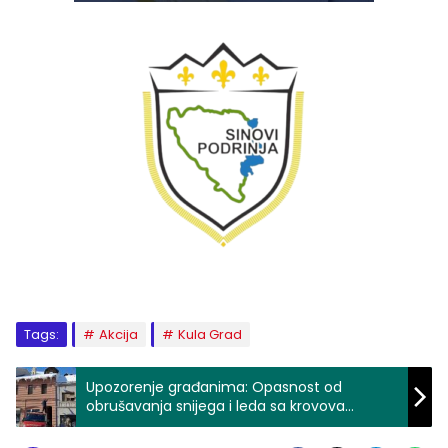
Tags:
Akcija
Kula Grad
Upozorenje građanima: Opasnost od
obrušavanja snijega i leda sa krovova
(FOTO)