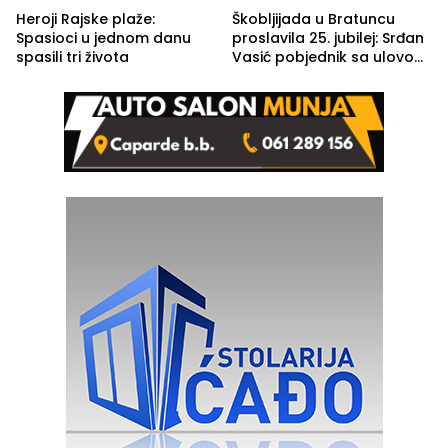
Heroji Rajske plaže:
Škobljijada u Bratuncu
Spasioci u jednom danu
proslavila 25. jubilej: Srđan
spasili tri života
Vasić pobjednik sa ulovom
od 2.040 grama (FOTO)