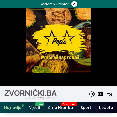
Skip
×
Reklamni Prostor
to
content
Najnovije
Vijesti
Crna Hronika
Sport
Ljepota i 