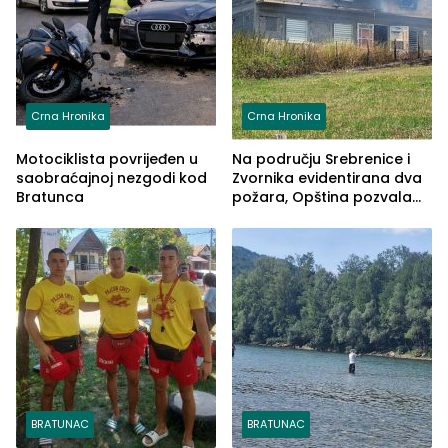
Crna Hronika
Crna Hronika
Motociklista povrijeđen u
Na području Srebrenice i
saobraćajnoj nezgodi kod
Zvornika evidentirana dva
Bratunca
požara, Opština pozvala
na smirivanje tenzija
BRATUNAC
BRATUNAC