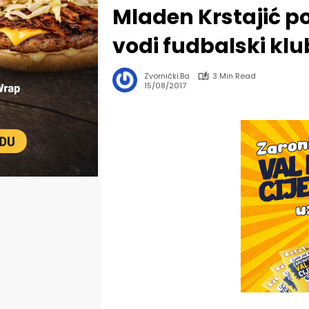
Mladen Krstajić p
vodi fudbalski klu
Zvornički.ba
3 Min Read
15/08/2017