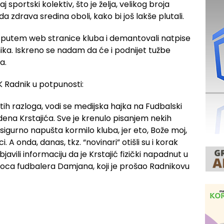
 sportski kolektiv, što je želja, velikog broja
da zdrava sredina oboli, kako bi još lakše plutali.
 se putem web stranice kluba i demantovali natpise
ika. Iskreno se nadam da će i podnijet tužbe
a.
 Radnik u potpunosti:
h razloga, vodi se medijska hajka na Fudbalski
dena Krstajića. Sve je krenulo pisanjem nekih
sigurno napušta kormilo kluba, jer eto, Bože moj,
 A onda, danas, tkz. “novinari” otišli su i korak
javili informaciju da je Krstajić fizički napadnut u
a, oca fudbalera Damjana, koji je prošao Radnikovu