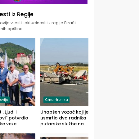
jesti iz Regije
vije vijesti i aktuelnosti iz regije Birač i
nih opština.
ovije
Crna Hronika
 „Ljudi i
Uhapšen vozač koji je
vi“ potvrdio
usmrtio dva radnika
ke veze
putarske službe na
ika i Malog
putu od Loznice
ika
prema Šapcu