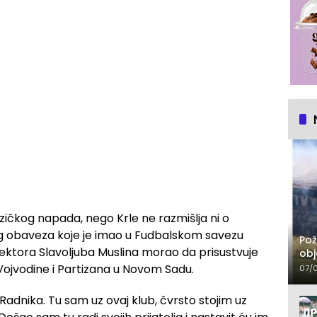
izičkog napada, nego Krle ne razmišlja ni o
zbog obaveza koje je imao u Fudbalskom savezu
Pož
elektora Slavoljuba Muslina morao da prisustvuje
obj
Vojvodine i Partizana u Novom Sadu.
07/
adnika. Tu sam uz ovaj klub, čvrsto stojim uz