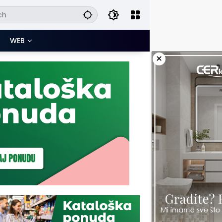
WEB
×