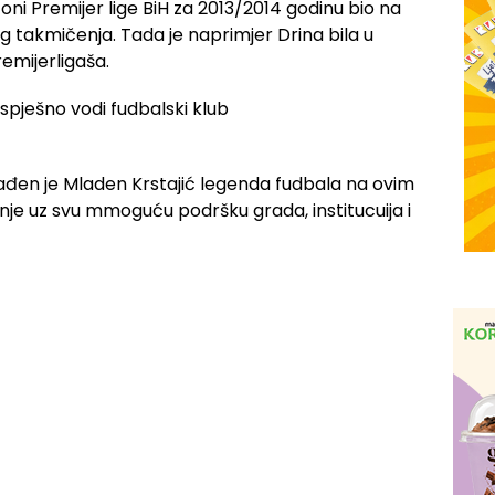
ezoni Premijer lige BiH za 2013/2014 godinu bio na
jeg takmičenja. Tada je naprimjer Drina bila u
remijerligaša.
onađen je Mladen Krstajić legenda fudbala na ovim
nje uz svu mmoguću podršku grada, institucuija i