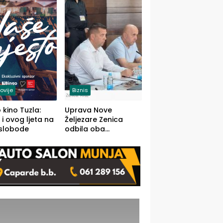
(FOTO)
ovije
Biznis
 kino Tuzla:
Uprava Nove
 i ovog ljeta na
Željezare Zenica
 slobode
odbila oba
prijedloga Vlade
FBiH: Ustrajni da je
stečaj jedino rješenje