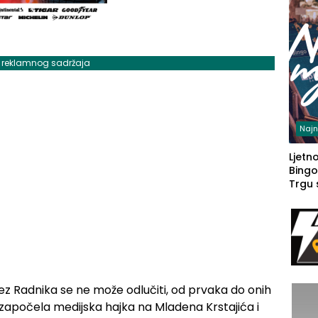
j reklamnog sadržaja
Najn
Ljetno
Bingo
Trgu
bez Radnika se ne može odlučiti, od prvaka do onih
no započela medijska hajka na Mladena Krstajića i