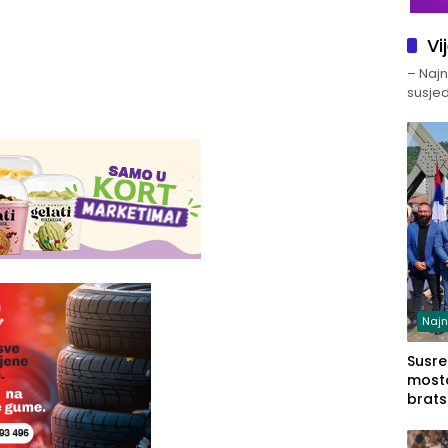
Vi
– Najno
susjed
Najn
Susret
mosto
brats
Zvorn
Zvorn