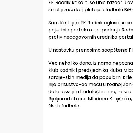
FK Radnik kako bi se unio razdor u ovaj
smutljivaca koji plutaju u fudbalu BiH 
Sam Krstajić i FK Radnik oglasili su
pojedinih portala o propadanju Radn
protiv neodgovornih urednika portal
U nastavku prenosimo saopštenje FK
Već nekoliko dana, iz nama nepoznati
klub Radnik i predsjednika kluba Mla
sarajevskih medija da popularni Krle 
nije prisustvovao meču u rodnoj Zenici.
dalje u svojim budalaštinama, te su ob
Bijeljini od strane Mladena Krajišnik
školu fudbala.