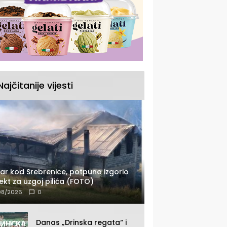
Najčitanije vijesti
ar kod Srebrenice, potpuno izgorio
ekt za uzgoj pilića (FOTO)
08/2026
0
Danas „Drinska regata“ i