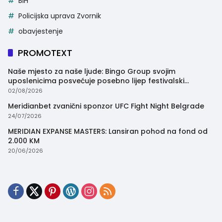
BiH
Policijska uprava Zvornik
obavjestenje
PROMOTEXT
Naše mjesto za naše ljude: Bingo Group svojim
uposlenicima posvećuje posebno lijep festivalski
trenutak
02/08/2026
Meridianbet zvanični sponzor UFC Fight Night Belgrade
24/07/2026
MERIDIAN EXPANSE MASTERS: Lansiran pohod na fond od
2.000 KM
20/06/2026