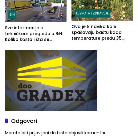
LJEPOTA I ZDRAVLJE
BiH
Ovo je 8 navika koje
Sve informacije o
spašavaju baštu kada
tehničkom pregledu u BiH:
temperature pređu 35
Koliko košta i šta se
stepeni
pregleda
Odgovori
Morate biti
prijavljeni
da biste objavili komentar.