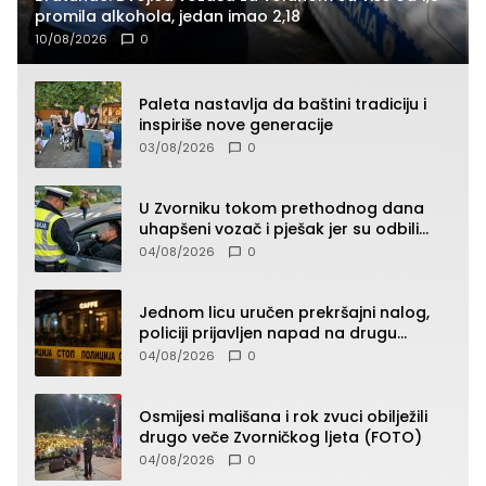
promila alkohola, jedan imao 2,18
10/08/2026
0
Paleta nastavlja da baštini tradiciju i
inspiriše nove generacije
03/08/2026
0
U Zvorniku tokom prethodnog dana
uhapšeni vozač i pješak jer su odbili
testiranje na prisustvo droge
04/08/2026
0
Jednom licu uručen prekršajni nalog,
policiji prijavljen napad na drugu
osobu!?
04/08/2026
0
Osmijesi mališana i rok zvuci obilježili
drugo veče Zvorničkog ljeta (FOTO)
04/08/2026
0