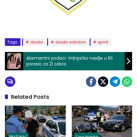
Tags:
dzudo
dzudo sokolovi
sport
Alarmantni podaci: Vršnjačko nasilje u RS
poraslo za 21 odsto
Related Posts
BRATUNAC
Crna Hronika