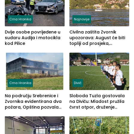
Crna Hronika
Najnovije
Dvije osobe povrijeđene u
Civilna zaštita Zvornik
sudaru Audija i motocikla
upozorava: August će biti
kod Pilice
topliji od prosjeka,
povećan rizik od požara i
nestašice vode
Crna Hronika
Divič
Na području Srebrenice i
Sloboda Tuzla gostovala
Zvornika evidentirana dva
na Diviču: Mladost pružila
požara, Opština pozvala
čvrst otpor, druženje
na smirivanje tenzija
nastavljeno uz obalu
jezera