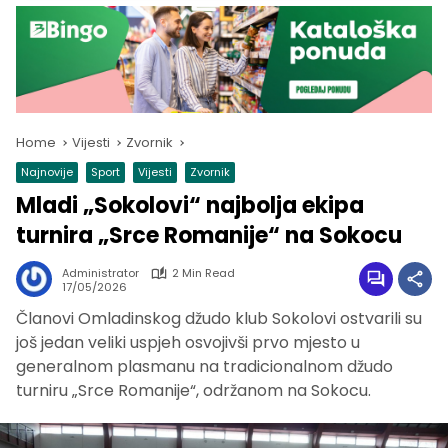
Home
Vijesti
Zvornik
Najnovije
Sport
Vijesti
Zvornik
Mladi „Sokolovi“ najbolja ekipa
turnira „Srce Romanije“ na Sokocu
Administrator
2 Min Read
17/05/2026
Članovi Omladinskog džudo klub Sokolovi ostvarili su
još jedan veliki uspjeh osvojivši prvo mjesto u
generalnom plasmanu na tradicionalnom džudo
turniru „Srce Romanije“, održanom na Sokocu.