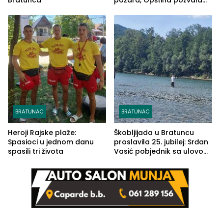
na smirivanje tenzija
BRATUNAC
BRATUNAC
Heroji Rajske plaže:
Škobljijada u Bratuncu
Spasioci u jednom danu
proslavila 25. jubilej: Srđan
spasili tri života
Vasić pobjednik sa ulovom
od 2.040 grama (FOTO)