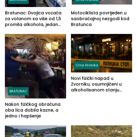
Bratunac: Dvojica vozača
Motociklista povrijeđen u
za volanom sa više od 1,5
saobraćajnoj nezgodi kod
promila alkohola, jedan
Bratunca
imao 2,18
Crna Hronika
Novi fizički napad u
Zvorniku, osumnjičeni u
alkoholisanom stanju
BRATUNAC
udario drugo lice i razbio
telefon
Nakon fizičkog obračuna
oba lica dobila kazne, a
jedno i hapšenje