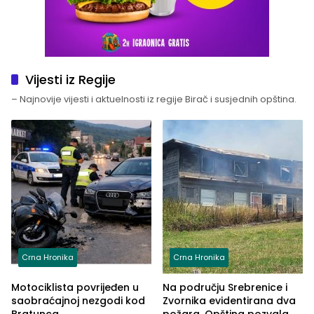
Vijesti iz Regije
– Najnovije vijesti i aktuelnosti iz regije Birač i susjednih opština.
Crna Hronika
Crna Hronika
Motociklista povrijeđen u
Na području Srebrenice i
saobraćajnoj nezgodi kod
Zvornika evidentirana dva
Bratunca
požara, Opština pozvala