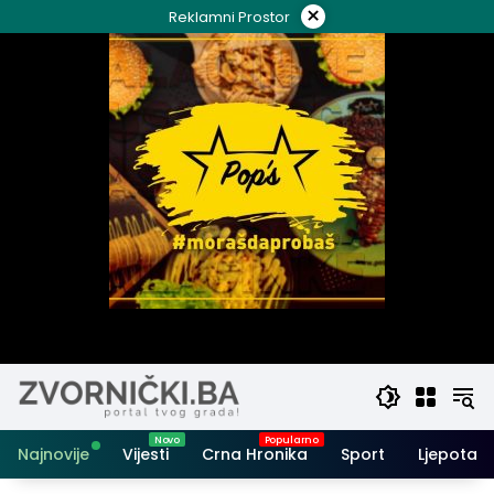
Skip
×
Reklamni Prostor
to
content
Najnovije
Vijesti
Crna Hronika
Sport
Ljepota i 