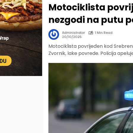
Motociklista povr
nezgodi na putu po
Administrator
1 Min Read
20/10/2025
Motociklista povrijeđen kod Srebren
Zvornik, lake povrede. Policija apelu