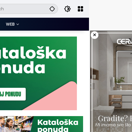
WEB
×