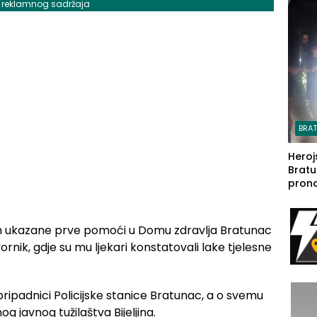
j reklamnog sadržaja
steča
BRA
Heroj
Bratu
pron
seda
a Iva
rodom
kon ukazane prve pomoći u Domu zdravlja Bratunac
ornik, gdje su mu ljekari konstatovali lake tjelesne
pripadnici Policijske stanice Bratunac, a o svemu
og javnog tužilaštva Bijeljina.