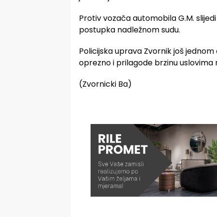
Protiv vozača automobila G.M. slije
postupka nadležnom sudu.
Policijska uprava Zvornik još jednom
oprezno i prilagode brzinu uslovima n
(Zvornicki Ba)