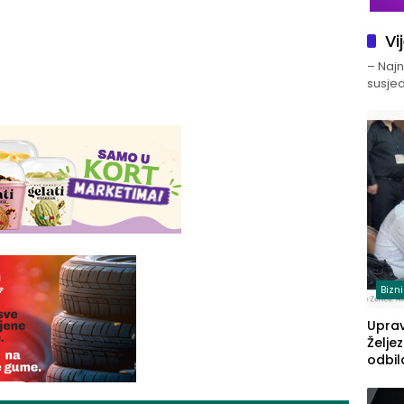
Vi
– Najno
susjed
Bizn
Upra
Želje
odbil
prije
FBiH: 