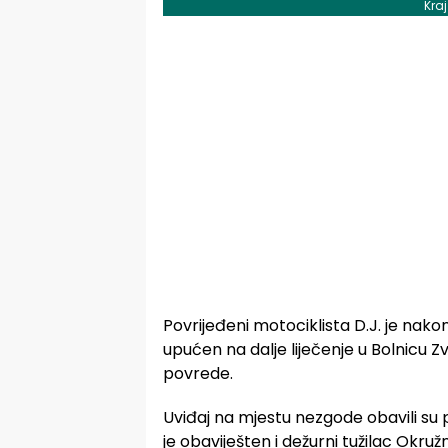
Kra
Povrijeđeni motociklista D.J. je na
upućen na dalje liječenje u Bolnicu Zv
povrede.
Uviđaj na mjestu nezgode obavili su 
je obaviješten i dežurni tužilac Okružn