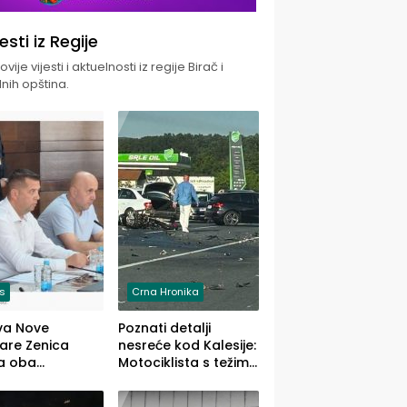
jesti iz Regije
vije vijesti i aktuelnosti iz regije Birač i
nih opština.
is
Crna Hronika
va Nove
Poznati detalji
zare Zenica
nesreće kod Kalesije:
a oba
Motociklista s težim,
dloga Vlade
dvoje vozača s
Ustrajni da je
lakšim povredama