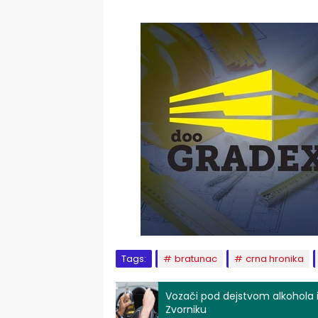
Tags:
bratunac
crna hronika
Vozači pod dejstvom alkohola i
Zvorniku