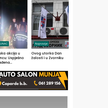
j jedino rješenje
TUNAC
Najnovije
ska akcija u
Ovog utorka Dan
ncu: Uspješno
žalosti i u Zvorniku
ađena
mdesetogodišnj
nka Lazić,
 iz Kravice.