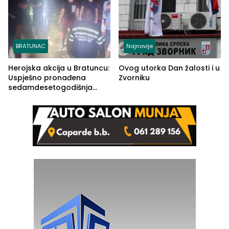
BRATUNAC
Najnovije
Herojska akcija u Bratuncu:
Ovog utorka Dan žalosti i u
Uspješno pronađena
Zvorniku
sedamdesetogodišnja
Ivanka Lazić, rodom iz
Kravice.