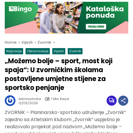
Home
Vijesti
Zvornik
Najnovije
Obrazovanje
Vijesti
Zvornik
„Možemo bolje – sport, most koji
spaja“: U zvorničkim školama
postavljene umjetne stijene za
sportsko penjanje
Administrator
1 Min Read
12/05/2026
ZVORNIK – Planinarsko-sportsko udruženje „Zvornik“
zajedno sa Atletskim klubom „Zvornik“ uspješno je
realizovalo projekat pod nazivom „Možemo bolje –