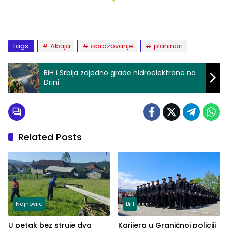
Tags:
Akcija
obrazovanje
planinari
BiH i Srbija zajedno grade hidroelektrane na
Drini
Related Posts
Najnovije
BiH
U petak bez struje dva
Karijera u Graničnoj policiji