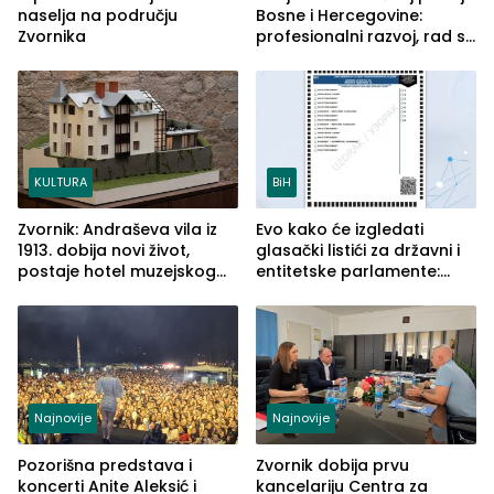
naselja na području
Bosne i Hercegovine:
Zvornika
profesionalni razvoj, rad sa
savremenom opremom i
služba građanima
KULTURA
BiH
Zvornik: Andraševa vila iz
Evo kako će izgledati
1913. dobija novi život,
glasački listići za državni i
postaje hotel muzejskog
entitetske parlamente:
tipa
Najveće izmjene biće
vidljive na njima
Najnovije
Najnovije
Pozorišna predstava i
Zvornik dobija prvu
koncerti Anite Aleksić i
kancelariju Centra za