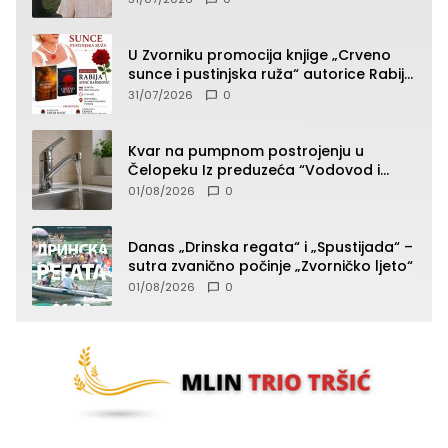
U Zvorniku promocija knjige „Crveno
sunce i pustinjska ruža“ autorice Rabije
Avdić-Hamidović
31/07/2026
0
Kvar na pumpnom postrojenju u
Čelopeku Iz preduzeća “Vodovod i
komunalije”
01/08/2026
0
Danas „Drinska regata“ i „Spustijada“ –
sutra zvanično počinje „Zvorničko ljeto“
01/08/2026
0