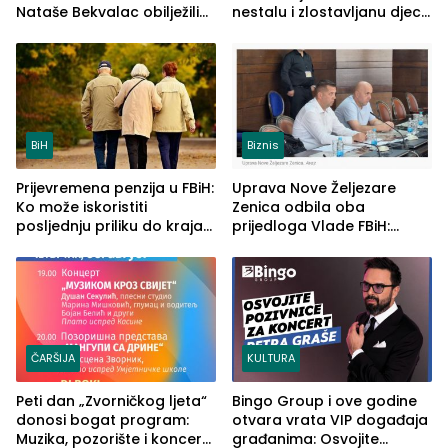
Nataše Bekvalac obilježili
nestalu i zlostavljanu djecu
četvrto veče Zvorničkog
u RS-u
ljeta (FOTO)
BiH
Biznis
Prijevremena penzija u FBiH:
Uprava Nove Željezare
Ko može iskoristiti
Zenica odbila oba
posljednju priliku do kraja
prijedloga Vlade FBiH:
2026. godine
Ustrajni da je stečaj jedino
rješenje
ČARŠIJA
KULTURA
Peti dan „Zvorničkog ljeta“
Bingo Group i ove godine
donosi bogat program:
otvara vrata VIP događaja
Muzika, pozorište i koncert
građanima: Osvojite