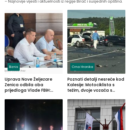
– Najnovije vijesti i aktuelnosti iz regije Birač i susjednih opština.
Biznis
Crna Hronika
Uprava Nove Željezare
Poznati detalji nesreće kod
Zenica odbila oba
Kalesije: Motociklista s
prijedloga Vlade FBiH:
težim, dvoje vozača s
Ustrajni da je stečaj jedino
lakšim povredama
rješenje