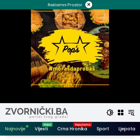
Skip
×
Reklamni Prostor
to
content
Najnovije
Vijesti
Crna Hronika
Sport
Ljepota i 