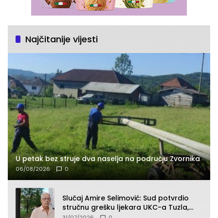
Najčitanije vijesti
U petak bez struje dva naselja na području Zvornika
06/08/2026
0
Slučaj Amire Selimović: Sud potvrdio
stručnu grešku ljekara UKC-a Tuzla,
presudan dokaz ostala obdukcija
31/07/2026
0