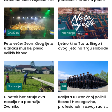
šire na tržište Maroka
od Loznice prema Šapcu
(FOTO)
ČARŠIJA
Najnovije
Peto večer Zvorničkog ljeta
Ljetno kino Tuzla: Bingo i
u znaku muzike, plesa i
ovog ljeta na Trgu slobode
velikih hitova
Najnovije
BiH
U petak bez struje dva
Karijera u Graničnoj policiji
naselja na području
Bosne i Hercegovine,
Zvornika
profesionalni razvoj, rad sa
savremenom opremom i