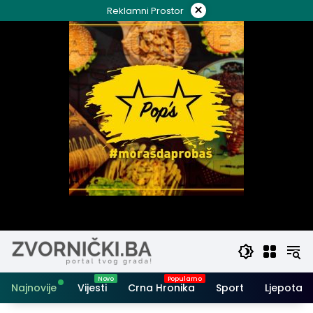
Skip
×
Reklamni Prostor
to
content
Najnovije
Vijesti
Crna Hronika
Sport
Ljepota i 