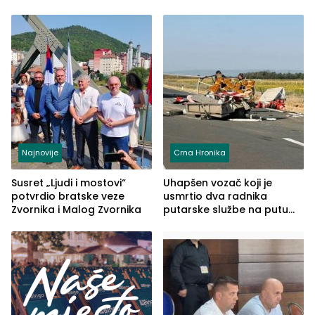
Najnovije
Crna Hronika
Susret „Ljudi i mostovi“
Uhapšen vozač koji je
potvrdio bratske veze
usmrtio dva radnika
Zvornika i Malog Zvornika
putarske službe na putu
od Loznice prema Šapcu
(FOTO)