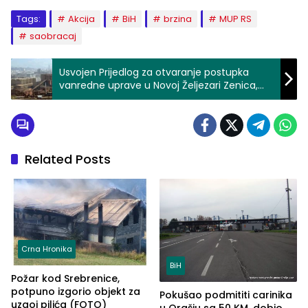
Tags:
Akcija
BiH
brzina
MUP RS
saobracaj
Usvojen Prijedlog za otvaranje postupka
vanredne uprave u Novoj Željezari Zenica,
imenovan vanredni upravnik
Related Posts
Crna Hronika
BiH
Požar kod Srebrenice,
potpuno izgorio objekt za
Pokušao podmititi carinika
uzgoj pilića (FOTO)