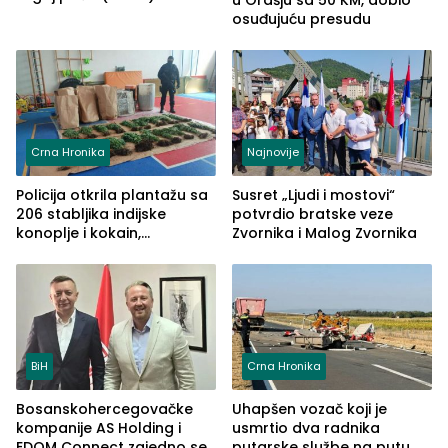
u Orašju sa 50 KM, dobio
osuđujuću presudu
Crna Hronika
Najnovije
Policija otkrila plantažu sa
Susret „Ljudi i mostovi“
206 stabljika indijske
potvrdio bratske veze
konoplje i kokain,
Zvornika i Malog Zvornika
uhapšena jedna osoba
(FOTO)
BiH
Crna Hronika
Bosanskohercegovačke
Uhapšen vozač koji je
kompanije AS Holding i
usmrtio dva radnika
EDOM Connect zajedno se
putarske službe na putu