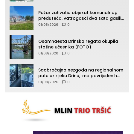
Požar zahvatio objekat komunalnog
preduzeća, vatrogasci dva sata gasili
vatru (FOTO)
01/08/2026
0
Osamnaesta Drinska regata okupila
stotine učesnika (FOTO)
01/08/2026
0
Saobraćajna nezgoda na regionalnom
putu uz rijeku Drinu, ima povrijeđenih
lica (FOTO)
01/08/2026
0