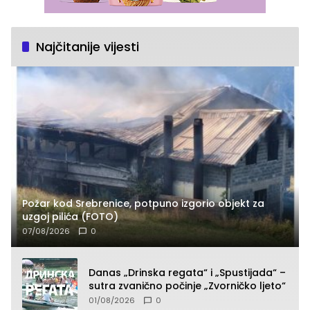
Najčitanije vijesti
Požar kod Srebrenice, potpuno izgorio objekt za
uzgoj pilića (FOTO)
07/08/2026
0
Danas „Drinska regata“ i „Spustijada“ –
sutra zvanično počinje „Zvorničko ljeto“
01/08/2026
0