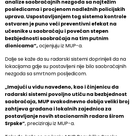
analize saobraćajnih nezgoda sa najtežim
posledicama i procjenom nadležnih policijskih
uprava. Uspostavljanjem tog sistema kontrole
ostvaren je puno veći preventivni efekat na
učesnike u saobraćaju i povećan stepen
bezbjednosti saobraćaja na tim putnim
dionicama“,
ocjenjuju iz MUP-a.
Dalje se kaže da su radarski sistemi doprinijeli da na
lokacijama gdje su postavljeni nije bilo saobraćajnih
nezgoda sa smrtnom posljedicom.
„Imajući u vidu navedeno, kao i činjenicu da
radarski sistemi povoljno utiču na bezbjednost
saobraćaja, MUP svakodnevno dobija veliki broj
zahtjeva građana i lokalnih zajednica za
postavljanje novih stacionarnih radara širom
Srpske“
, preciziraju iz MUP-a.