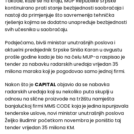
Takođe, kaže se na kraju, MUP Republike Srpske
kontinuirano prati stanje bezbjednosti saobraćaja i
nastoji da primjenjuje što savremenija tehnička
rješenja kojima se dodatno unapređuje bezbjednosti
svih učesnika u saobraćaju.
Podsjećamo, bivši ministar unutrašnjih poslova i
aktuelni predsjednik Srpske Siniša Karan u avgustu
prošle godine kada je bio na čelu MUP-a raspisao je
tender za nabavku radarskih uređaja vrijedan 35
miliona maraka koji je pogodovao samo jednoj firmi.
Nakon što je
CAPITAL
objavio da se nabavka
radarskih uređaja koji su nekoliko puta skuplji u
odnosu na slične proizvode na tržištu namješta
banjalučkoj firmi MMS CODE koja je jedina ispunjavala
tenderske uslove, novi ministar unutrašnjih poslova
Željko Budimir početkom novembra je poništio taj
tender vrijedan 35 miliona KM.