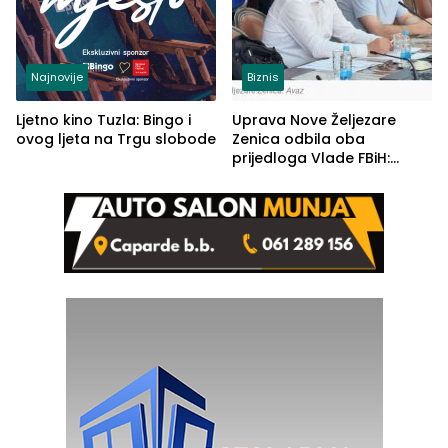
Najnovije
Biznis
Ljetno kino Tuzla: Bingo i
Uprava Nove Željezare
ovog ljeta na Trgu slobode
Zenica odbila oba
prijedloga Vlade FBiH:
Ustrajni da je stečaj jedino
rješenje