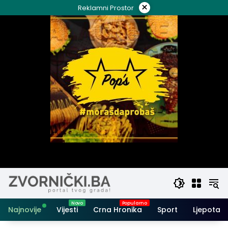
Skip
×
Reklamni Prostor
to
content
Najnovije
Vijesti
Crna Hronika
Sport
Ljepota i 