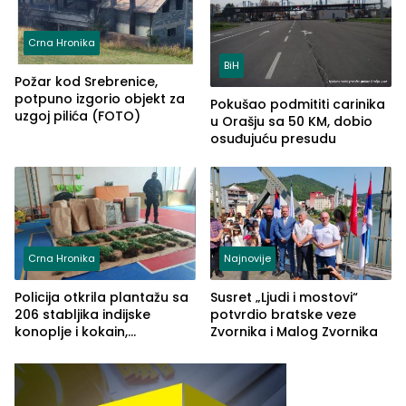
Crna Hronika
BiH
Požar kod Srebrenice,
potpuno izgorio objekt za
Pokušao podmititi carinika
uzgoj pilića (FOTO)
u Orašju sa 50 KM, dobio
osuđujuću presudu
Crna Hronika
Najnovije
Policija otkrila plantažu sa
Susret „Ljudi i mostovi“
206 stabljika indijske
potvrdio bratske veze
konoplje i kokain,
Zvornika i Malog Zvornika
uhapšena jedna osoba
(FOTO)