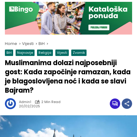
Home
Vijesti
BiH
BiH
Najnovije
Religija
Vijesti
Zvornik
Muslimanima dolazi najposebniji
gost: Kada započinje ramazan, kada
je blagoslovljena noć i kada se slavi
Bajram?
Admin1
2 Min Read
20/02/2025