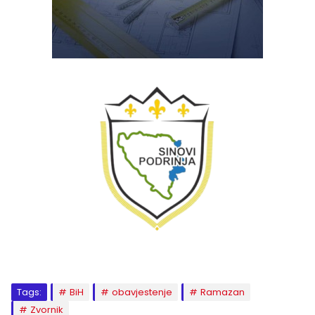
Tags:
BiH
obavjestenje
Ramazan
Zvornik