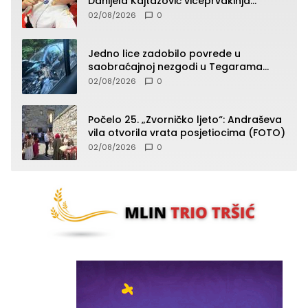
Danijela Kajtazović viceprvakinja
Balkana u seniorskoj konkurenciji
02/08/2026
0
Jedno lice zadobilo povrede u
saobraćajnoj nezgodi u Tegarama
(FOTO)
02/08/2026
0
Počelo 25. „Zvorničko ljeto“: Andraševa
vila otvorila vrata posjetiocima (FOTO)
02/08/2026
0