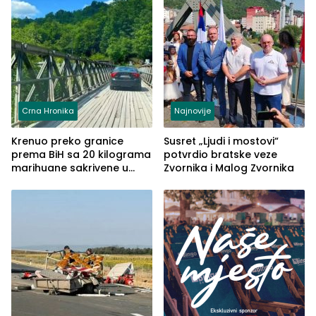
Crna Hronika
Najnovije
Krenuo preko granice
Susret „Ljudi i mostovi“
prema BiH sa 20 kilograma
potvrdio bratske veze
marihuane sakrivene u
Zvornika i Malog Zvornika
automobilu