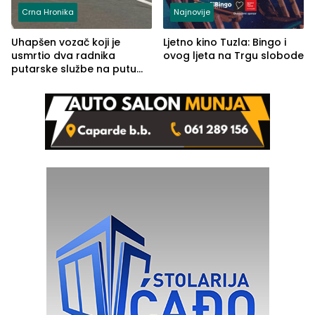
Crna Hronika
Najnovije
Uhapšen vozač koji je
Ljetno kino Tuzla: Bingo i
usmrtio dva radnika
ovog ljeta na Trgu slobode
putarske službe na putu
od Loznice prema Šapcu
(FOTO)