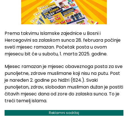
Prema takvimu Islamske zajednice u Bosni i
Hercegovini sa zalaskom sunca 28. februara počinje
sveti mjesec ramazan. Početak posta u ovom
mjesecu bit će u subotu, 1. marta 2025. godine.
Mjesec ramazan je mjesec obaveznoga posta za sve
punoljetne, zdrave muslimane koji nisu na putu. Post
je naređen 2. godine po hidžri (624.). Svaki
punoljetan, zdrav, slobodan musliman dužan je postiti
čitavih mjesec dana od zore do zalaska sunca. To je
treći temelj islama.
Reklamni sadržaj