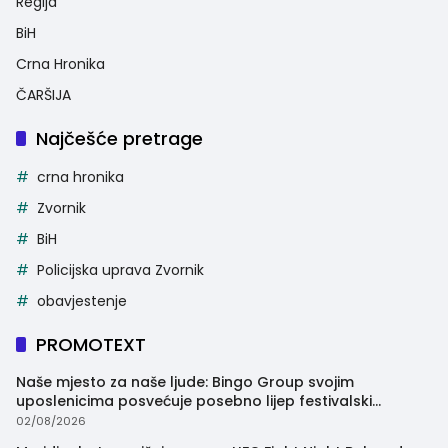
Regija
BiH
Crna Hronika
ČARŠIJA
Najčešće pretrage
crna hronika
Zvornik
BiH
Policijska uprava Zvornik
obavjestenje
PROMOTEXT
Naše mjesto za naše ljude: Bingo Group svojim
uposlenicima posvećuje posebno lijep festivalski
trenutak
02/08/2026