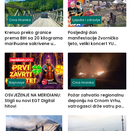
Crna Hronika
Ljepota i zdravlje
Krenuo preko granice
Posljednji dan
prema BiH sa 20 kilograma
manifestacije Zvorničko
marihuane sakrivene u
ljeto, veliki koncert YU
automobilu
grupe zatvara program
ove godine
Najnovije
Crna Hronika
OSVJEŽENJE NA MERIDIANU:
Požar zahvatio regionalnu
Stigli su novi EGT Digital
deponiju na Crnom Vrhu,
hitovi
vatrogasci drže vatru pod
kontrolom (FOTO)