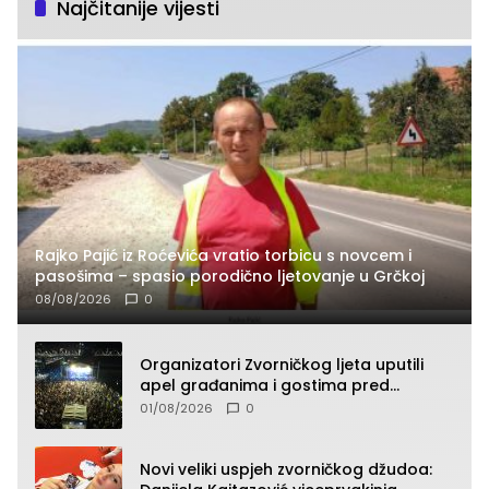
Najčitanije vijesti
Rajko Pajić iz Roćevića vratio torbicu s novcem i
pasošima – spasio porodično ljetovanje u Grčkoj
08/08/2026
0
Organizatori Zvorničkog ljeta uputili
apel građanima i gostima pred
početak koncertnog programa
01/08/2026
0
Novi veliki uspjeh zvorničkog džudoa: