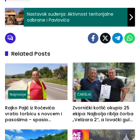
Nastavak suđenja: Aktivnost teritorijalne
odbrane i Pavlovića
Related Posts
Najnovije
ČARŠIJA
Rajko Pajić iz Roćevića
Zvornički kotlić okupio 25
vratio torbicu s novcem i
ekipa: Najbolja riblja čorba
pasošima – spasio
„Velizara 2“, a lovački gulaš
porodično ljetovanje u
„Red i Zaprska“ (FOTO)
Grčkoj