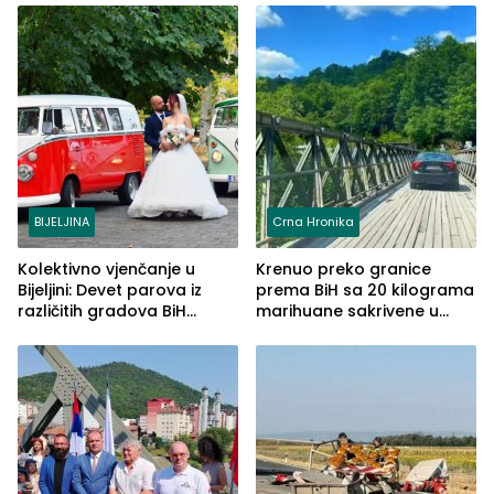
BIJELJINA
Crna Hronika
Kolektivno vjenčanje u
Krenuo preko granice
Bijeljini: Devet parova iz
prema BiH sa 20 kilograma
različitih gradova BiH
marihuane sakrivene u
izgovorilo sudbonosno da
automobilu