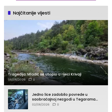
Najčitanije vijesti
Tragedija: Mladić se utopio u rijeci Krivaji
08/08/2026
0
Jedno lice zadobilo povrede u
saobraćajnoj nezgodi u Tegarama
(FOTO)
02/08/2026
0