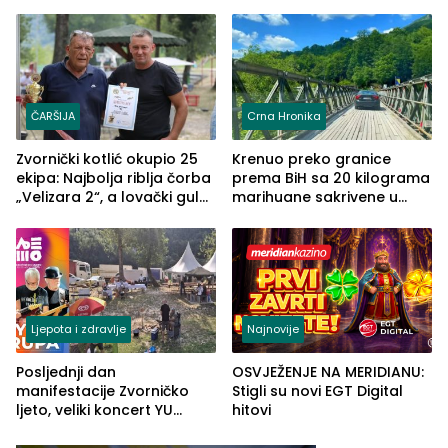
TŠC-a okupili se u Zvorniku
porodično ljetovanje u
(FOTO)
Grčkoj
ČARŠIJA
Crna Hronika
Zvornički kotlić okupio 25
Krenuo preko granice
ekipa: Najbolja riblja čorba
prema BiH sa 20 kilograma
„Velizara 2“, a lovački gulaš
marihuane sakrivene u
„Red i Zaprska“ (FOTO)
automobilu
Ljepota i zdravlje
Najnovije
Posljednji dan
OSVJEŽENJE NA MERIDIANU:
manifestacije Zvorničko
Stigli su novi EGT Digital
ljeto, veliki koncert YU
hitovi
grupe zatvara program