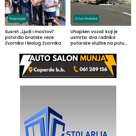
Najnovije
Crna Hronika
Susret „Ljudi i mostovi“
Uhapšen vozač koji je
potvrdio bratske veze
usmrtio dva radnika
Zvornika i Malog Zvornika
putarske službe na putu
od Loznice prema Šapcu
(FOTO)