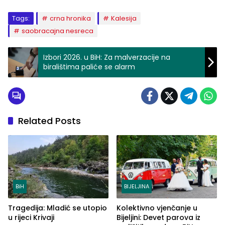
Tags:
crna hronika
Kalesija
saobracajna nesreca
Izbori 2026. u BiH: Za malverzacije na
biralištima paliće se alarm
Related Posts
BiH
BIJELJINA
Tragedija: Mladić se utopio
Kolektivno vjenčanje u
u rijeci Krivaji
Bijeljini: Devet parova iz