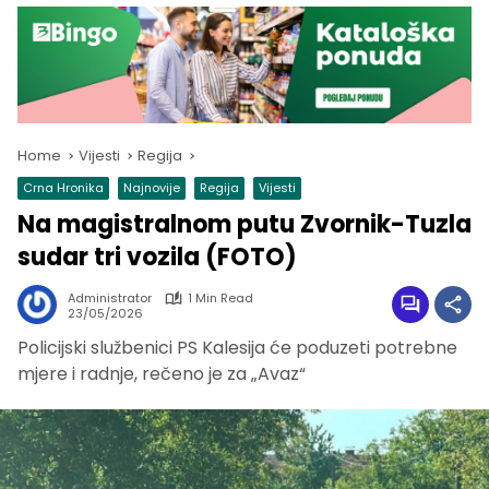
Home
Vijesti
Regija
Crna Hronika
Najnovije
Regija
Vijesti
Na magistralnom putu Zvornik-Tuzla
sudar tri vozila (FOTO)
Administrator
1 Min Read
23/05/2026
Policijski službenici PS Kalesija će poduzeti potrebne
mjere i radnje, rečeno je za „Avaz“