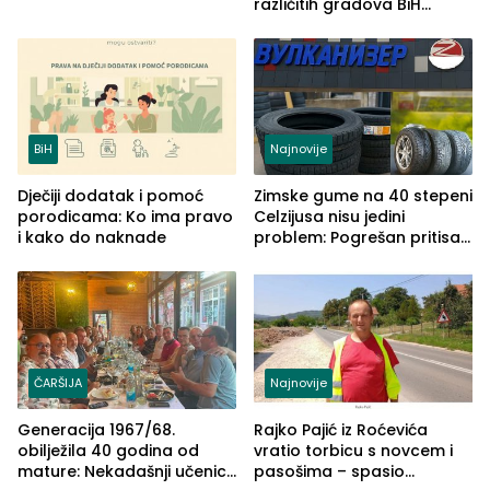
različitih gradova BiH
izgovorilo sudbonosno da
BiH
Najnovije
Dječiji dodatak i pomoć
Zimske gume na 40 stepeni
porodicama: Ko ima pravo
Celzijusa nisu jedini
i kako do naknade
problem: Pogrešan pritisak
može biti mnogo opasniji
ČARŠIJA
Najnovije
Generacija 1967/68.
Rajko Pajić iz Roćevića
obilježila 40 godina od
vratio torbicu s novcem i
mature: Nekadašnji učenici
pasošima – spasio