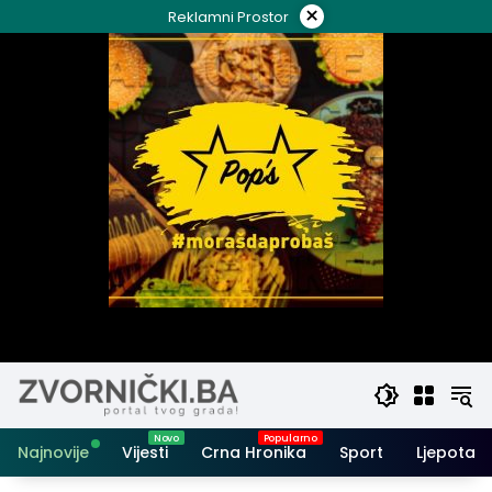
Skip
×
Reklamni Prostor
to
content
Najnovije
Vijesti
Crna Hronika
Sport
Ljepota i 