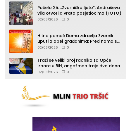
Počelo 25. „Zvorničko ljeto“: Andraševa
vila otvorila vrata posjetiocima (FOTO)
02/08/2026
0
Hitna pomoć Doma zdravlja Zvornik
uputila apel građanima: Pred nama su
temperature do 40°C, oprez zbog
02/08/2026
0
toplotnog udara
Traži se veliki broj radnika za Opće
izbore u BiH, angažman traje dva dana
02/08/2026
0