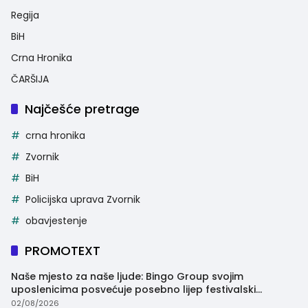
Regija
BiH
Crna Hronika
ČARŠIJA
Najčešće pretrage
crna hronika
Zvornik
BiH
Policijska uprava Zvornik
obavjestenje
PROMOTEXT
Naše mjesto za naše ljude: Bingo Group svojim
uposlenicima posvećuje posebno lijep festivalski
trenutak
02/08/2026