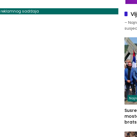
j reklamnog sadržaja
Vi
– Najno
susjed
Najn
Susret
mosto
brats
Zvorn
Zvorn