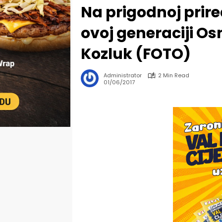
Na prigodnoj prire
ovoj generaciji Os
Kozluk (FOTO)
Administrator
2 Min Read
01/06/2017