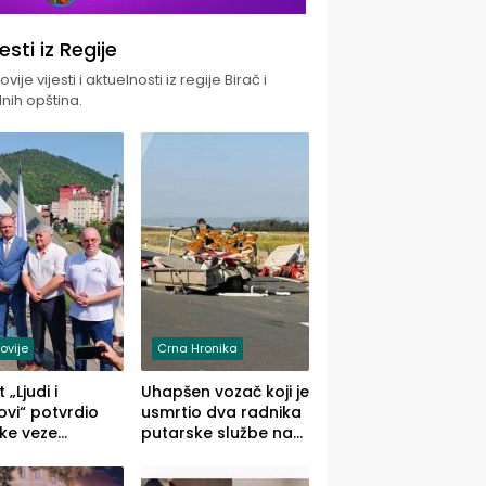
jesti iz Regije
vije vijesti i aktuelnosti iz regije Birač i
nih opština.
ovije
Crna Hronika
 „Ljudi i
Uhapšen vozač koji je
vi“ potvrdio
usmrtio dva radnika
ke veze
putarske službe na
ika i Malog
putu od Loznice
ika
prema Šapcu