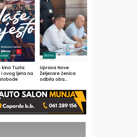
(FOTO)
ovije
Biznis
 kino Tuzla:
Uprava Nove
 i ovog ljeta na
Željezare Zenica
 slobode
odbila oba
prijedloga Vlade
FBiH: Ustrajni da je
stečaj jedino rješenje