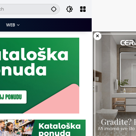
WEB
×