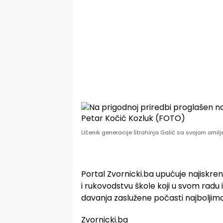
Učenik generacije Strahinja Galić sa svojom omil
Portal Zvornicki.ba upućuje najiskren
i rukovodstvu škole koji u svom radu
davanja zaslužene počasti najboljima u
Zvornicki.ba