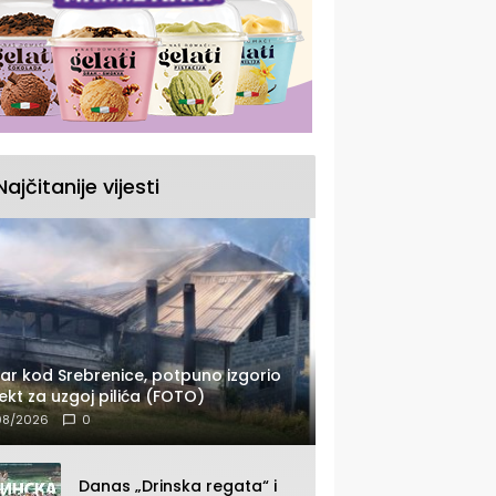
Najčitanije vijesti
ar kod Srebrenice, potpuno izgorio
ekt za uzgoj pilića (FOTO)
08/2026
0
Danas „Drinska regata“ i