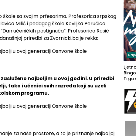
o škole sa svojim prfesorima. Profesorica srpskog
Slavica Milić i pedagog škole Koviljka Perućica
 “Dan učeničkih postignuća”. Profesorica Rosić
današnjoj priredbi za Zvornicki.ba je rekla:
Najn
Ljetno
Bingo
zasluženo najboljim u ovoj godini. U priredbi
Trgu
i, tako i učenici svih razreda koji su uzeli
kolskom programu.
nje za naše prostore, a to je priznanje najboljoj