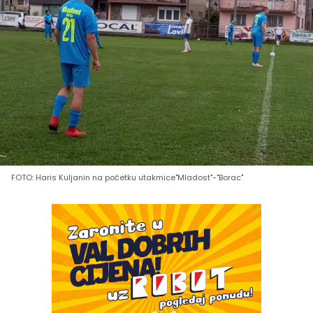
FOTO: Haris Kuljanin na početku utakmice"Mladost"-"Borac"