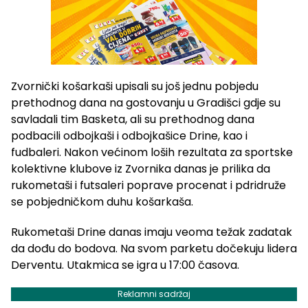
Zvornički košarkaši upisali su još jednu pobjedu
prethodnog dana na gostovanju u Gradišci gdje su
savladali tim Basketa, ali su prethodnog dana
podbacili odbojkaši i odbojkašice Drine, kao i
fudbaleri. Nakon većinom loših rezultata za sportske
kolektivne klubove iz Zvornika danas je prilika da
rukometaši i futsaleri poprave procenat i pdridruže
se pobjedničkom duhu košarkaša.
Rukometaši Drine danas imaju veoma težak zadatak
da dođu do bodova. Na svom parketu dočekuju lidera
Derventu. Utakmica se igra u 17:00 časova.
Reklamni sadržaj