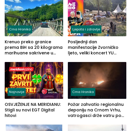
Grčkoj
Crna Hronika
Ljepota i zdravlje
Krenuo preko granice
Posljednji dan
prema BiH sa 20 kilograma
manifestacije Zvorničko
marihuane sakrivene u
ljeto, veliki koncert YU
automobilu
grupe zatvara program
ove godine
Najnovije
Crna Hronika
OSVJEŽENJE NA MERIDIANU:
Požar zahvatio regionalnu
Stigli su novi EGT Digital
deponiju na Crnom Vrhu,
hitovi
vatrogasci drže vatru pod
kontrolom (FOTO)