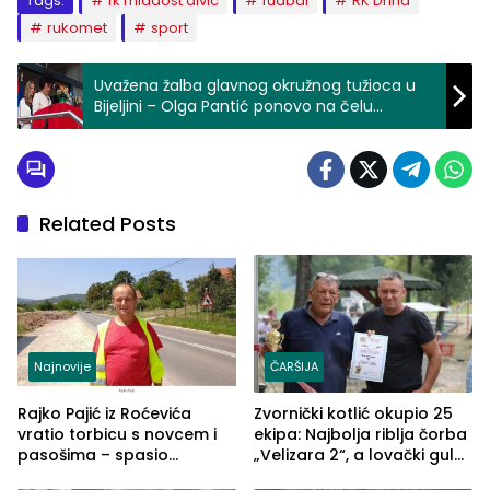
Tags:
fk mladost divic
fudbal
RK Drina
rukomet
sport
Uvažena žalba glavnog okružnog tužioca u
Bijeljini – Olga Pantić ponovo na čelu
Okružnog javnog tužilaštva!
Related Posts
Najnovije
ČARŠIJA
Rajko Pajić iz Roćevića
Zvornički kotlić okupio 25
vratio torbicu s novcem i
ekipa: Najbolja riblja čorba
pasošima – spasio
„Velizara 2“, a lovački gulaš
porodično ljetovanje u
„Red i Zaprska“ (FOTO)