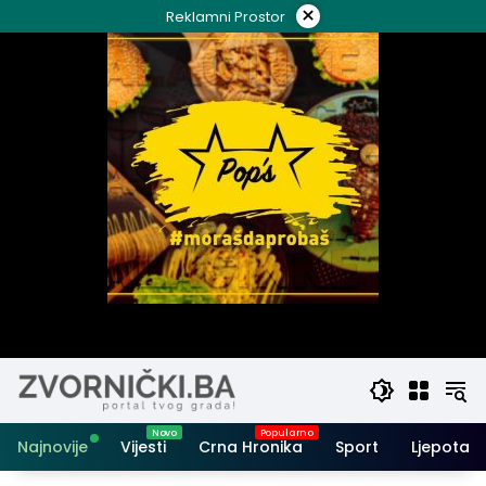
Skip
×
Reklamni Prostor
to
content
Najnovije
Vijesti
Crna Hronika
Sport
Ljepota i 