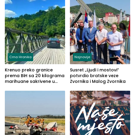
Crna Hronika
Najnovije
Krenuo preko granice
Susret „Ljudi i mostovi“
prema BiH sa 20 kilograma
potvrdio bratske veze
marihuane sakrivene u
Zvornika i Malog Zvornika
automobilu