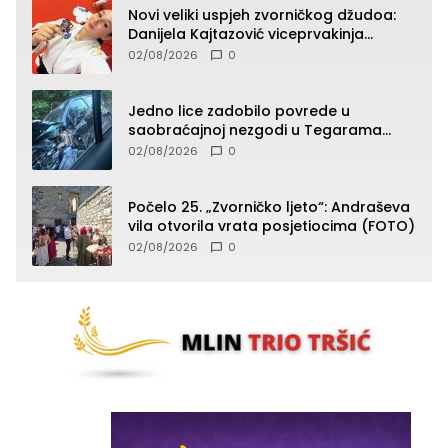
Novi veliki uspjeh zvorničkog džudoa:
Danijela Kajtazović viceprvakinja
Balkana u seniorskoj konkurenciji
02/08/2026
0
Jedno lice zadobilo povrede u
saobraćajnoj nezgodi u Tegarama
(FOTO)
02/08/2026
0
Počelo 25. „Zvorničko ljeto“: Andraševa
vila otvorila vrata posjetiocima (FOTO)
02/08/2026
0