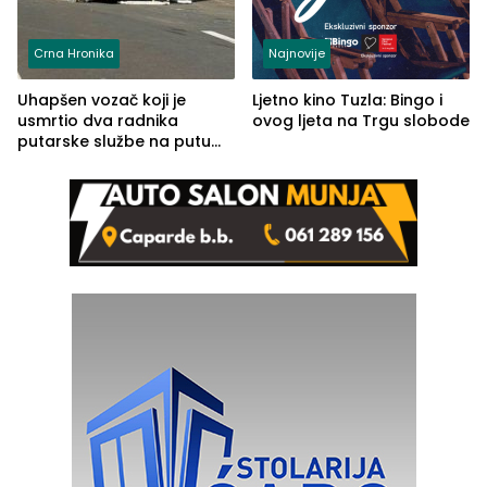
Crna Hronika
Najnovije
Uhapšen vozač koji je
Ljetno kino Tuzla: Bingo i
usmrtio dva radnika
ovog ljeta na Trgu slobode
putarske službe na putu
od Loznice prema Šapcu
(FOTO)