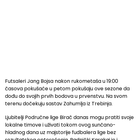
Futsaleri Jang Bojsa nakon rukometaša u 19:00
časova pokušaće u petom pokušaju ove sezone da
dođu do svojih prvih bodova u prvenstvu. Na svom
terenu dočekuju sastav Zahumlja iz Trebinja.
Ljubitelji Područne lige Birač danas mogu pratiti svoje
lokalne timove i uživati tokom ovog sunčano-
hladnog dana uz majstorije fudbalera lige bez
rezultatskog opterećenja. Radnički Karakaj je i