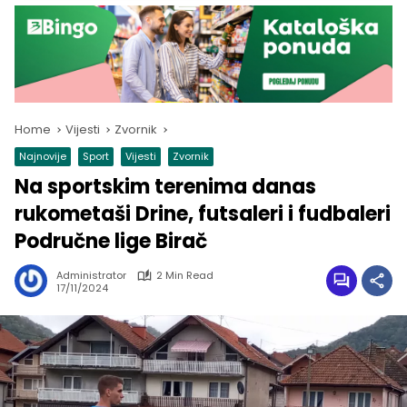
Home
Vijesti
Zvornik
Najnovije
Sport
Vijesti
Zvornik
Na sportskim terenima danas
rukometaši Drine, futsaleri i fudbaleri
Područne lige Birač
Administrator
2 Min Read
17/11/2024