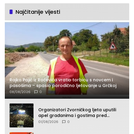
Najčitanije vijesti
Rajko Pajić iz Roćevića vratio torbicu s novcem i
pasošima – spasio porodično ljetovanje u Grčkoj
08/08/2026
0
Organizatori Zvorničkog ljeta uputili
apel građanima i gostima pred
početak koncertnog programa
01/08/2026
0