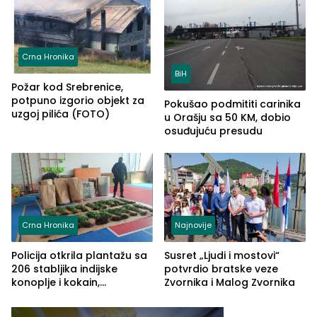
Crna Hronika
BiH
Požar kod Srebrenice,
potpuno izgorio objekt za
Pokušao podmititi carinika
uzgoj pilića (FOTO)
u Orašju sa 50 KM, dobio
osuđujuću presudu
Crna Hronika
Najnovije
Policija otkrila plantažu sa
Susret „Ljudi i mostovi“
206 stabljika indijske
potvrdio bratske veze
konoplje i kokain,
Zvornika i Malog Zvornika
uhapšena jedna osoba
(FOTO)