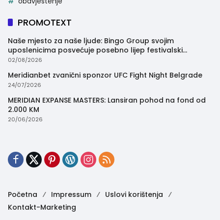
obavjestenje
PROMOTEXT
Naše mjesto za naše ljude: Bingo Group svojim
uposlenicima posvećuje posebno lijep festivalski
trenutak
02/08/2026
Meridianbet zvanični sponzor UFC Fight Night Belgrade
24/07/2026
MERIDIAN EXPANSE MASTERS: Lansiran pohod na fond od
2.000 KM
20/06/2026
Početna
Impressum
Uslovi korištenja
Kontakt-Marketing