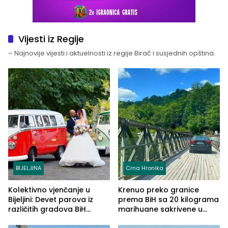
Vijesti iz Regije
– Najnovije vijesti i aktuelnosti iz regije Birač i susjednih opština.
BIJELJINA
Crna Hronika
Kolektivno vjenčanje u
Krenuo preko granice
Bijeljini: Devet parova iz
prema BiH sa 20 kilograma
različitih gradova BiH
marihuane sakrivene u
izgovorilo sudbonosno da
automobilu