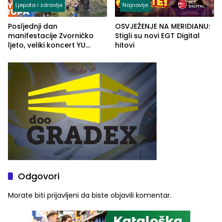
Ljepota i zdravlje
Najnovije
Posljednji dan
OSVJEŽENJE NA MERIDIANU:
manifestacije Zvorničko
Stigli su novi EGT Digital
ljeto, veliki koncert YU
hitovi
grupe zatvara program
ove godine
Odgovori
Morate biti
prijavljeni
da biste objavili komentar.