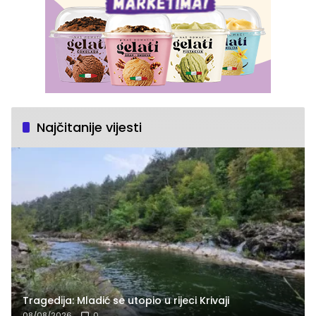
Najčitanije vijesti
Tragedija: Mladić se utopio u rijeci Krivaji
08/08/2026
0