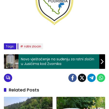
Tags:
ratni zlocin
Novo vještačenje na suđenju za ratni zločin
u Jusićima kod Zvornika
Related Posts