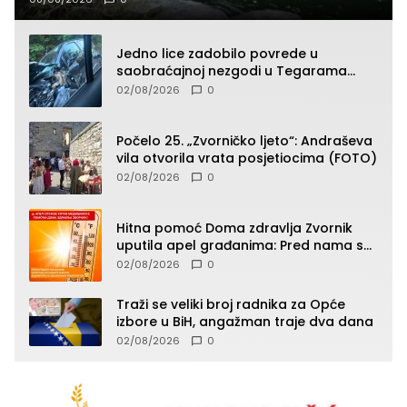
Jedno lice zadobilo povrede u
saobraćajnoj nezgodi u Tegarama
(FOTO)
02/08/2026
0
Počelo 25. „Zvorničko ljeto“: Andraševa
vila otvorila vrata posjetiocima (FOTO)
02/08/2026
0
Hitna pomoć Doma zdravlja Zvornik
uputila apel građanima: Pred nama su
temperature do 40°C, oprez zbog
02/08/2026
0
toplotnog udara
Traži se veliki broj radnika za Opće
izbore u BiH, angažman traje dva dana
02/08/2026
0