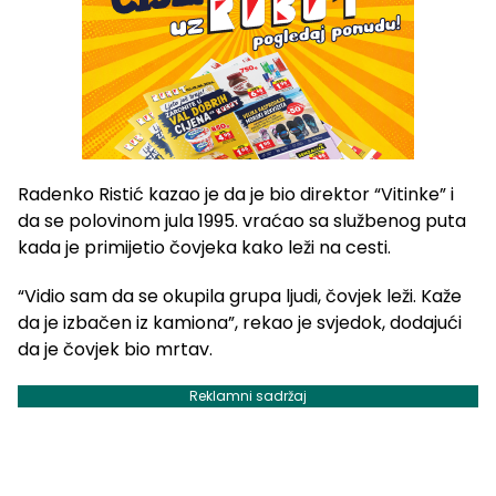
Radenko Ristić kazao je da je bio direktor “Vitinke” i
da se polovinom jula 1995. vraćao sa službenog puta
kada je primijetio čovjeka kako leži na cesti.
“Vidio sam da se okupila grupa ljudi, čovjek leži. Kaže
da je izbačen iz kamiona”, rekao je svjedok, dodajući
da je čovjek bio mrtav.
Reklamni sadržaj