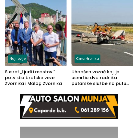
Najnovije
Crna Hronika
Susret „Ljudi i mostovi“
Uhapšen vozač koji je
potvrdio bratske veze
usmrtio dva radnika
Zvornika i Malog Zvornika
putarske službe na putu
od Loznice prema Šapcu
(FOTO)