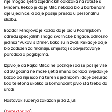
nije mogao sjetiti zajedničkih odlazaka na ratište s
Milićem. Rekao je da je Milić nekada bio u borbenom
dijelu jedinice, a da je poslije prešao u personalnu
službu.
Božidar Mihajlović je kazao da je bio u Podrinjskom
odredu specijalnih snaga Zvorničke brigade, odnosno
jedinici “Vukovi s Drine”, kako su ih zvali. Rekao je da je
bio zadužen za finansije, smještaj i obavještavanje
porodica o pogibijama.
Izjavio je da Rajka Milića ne poznaje i da se poslije više
od 30 godina ne može sjetiti imena boraca. Svjedok je
kazao da nije išao na teren s jedinicom i da je dežurao
kod telefona ukoliko bi komandant javio šta treba da
uradi.
Nastavak suđenja zakazan je za 2. juli.
(
Detektor.ba
)