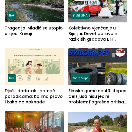
BiH
BIJELJINA
Tragedija: Mladić se utopio
Kolektivno vjenčanje u
u rijeci Krivaji
Bijeljini: Devet parova iz
različitih gradova BiH
izgovorilo sudbonosno da
BiH
Najnovije
Dječiji dodatak i pomoć
Zimske gume na 40 stepeni
porodicama: Ko ima pravo
Celzijusa nisu jedini
i kako do naknade
problem: Pogrešan pritisak
može biti mnogo opasniji