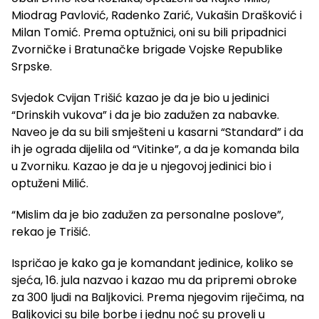
Miodrag Pavlović, Radenko Zarić, Vukašin Drašković i
Milan Tomić. Prema optužnici, oni su bili pripadnici
Zvorničke i Bratunačke brigade Vojske Republike
Srpske.
Svjedok Cvijan Trišić kazao je da je bio u jedinici
“Drinskih vukova” i da je bio zadužen za nabavke.
Naveo je da su bili smješteni u kasarni “Standard” i da
ih je ograda dijelila od “Vitinke”, a da je komanda bila
u Zvorniku. Kazao je da je u njegovoj jedinici bio i
optuženi Milić.
“Mislim da je bio zadužen za personalne poslove”,
rekao je Trišić.
Ispričao je kako ga je komandant jedinice, koliko se
sjeća, 16. jula nazvao i kazao mu da pripremi obroke
za 300 ljudi na Baljkovici. Prema njegovim riječima, na
Baljkovici su bile borbe i jednu noć su proveli u