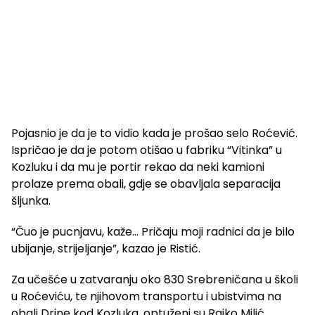
Pojasnio je da je to vidio kada je prošao selo Roćević.
Ispričao je da je potom otišao u fabriku “Vitinka” u
Kozluku i da mu je portir rekao da neki kamioni
prolaze prema obali, gdje se obavljala separacija
šljunka.
“Čuo je pucnjavu, kaže… Pričaju moji radnici da je bilo
ubijanje, strijeljanje”, kazao je Ristić.
Za učešće u zatvaranju oko 830 Srebreničana u školi
u Roćeviću, te njihovom transportu i ubistvima na
obali Drine kod Kozluka, optuženi su Rajko Milić,