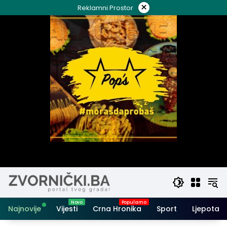
Skip
×
Reklamni Prostor
to
content
Najnovije
Vijesti
Crna Hronika
Sport
Ljepota i 