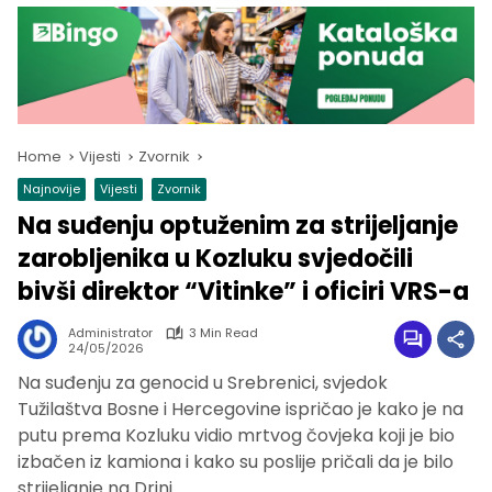
Home
Vijesti
Zvornik
Najnovije
Vijesti
Zvornik
Na suđenju optuženim za strijeljanje
zarobljenika u Kozluku svjedočili
bivši direktor “Vitinke” i oficiri VRS-a
Administrator
3 Min Read
24/05/2026
Na suđenju za genocid u Srebrenici, svjedok
Tužilaštva Bosne i Hercegovine ispričao je kako je na
putu prema Kozluku vidio mrtvog čovjeka koji je bio
izbačen iz kamiona i kako su poslije pričali da je bilo
strijeljanje na Drini.