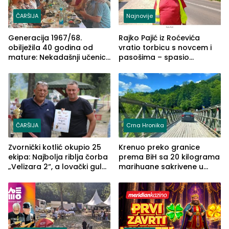
ČARŠIJA
Najnovije
Generacija 1967/68.
Rajko Pajić iz Roćevića
obilježila 40 godina od
vratio torbicu s novcem i
mature: Nekadašnji učenici
pasošima – spasio
TŠC-a okupili se u Zvorniku
porodično ljetovanje u
(FOTO)
Grčkoj
ČARŠIJA
Crna Hronika
Zvornički kotlić okupio 25
Krenuo preko granice
ekipa: Najbolja riblja čorba
prema BiH sa 20 kilograma
„Velizara 2“, a lovački gulaš
marihuane sakrivene u
„Red i Zaprska“ (FOTO)
automobilu