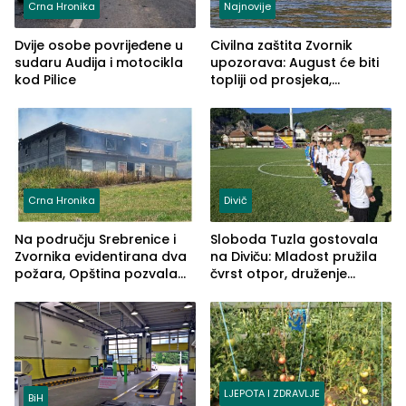
Crna Hronika
Najnovije
Dvije osobe povrijeđene u
Civilna zaštita Zvornik
sudaru Audija i motocikla
upozorava: August će biti
kod Pilice
topliji od prosjeka,
povećan rizik od požara i
nestašice vode
Crna Hronika
Divič
Na području Srebrenice i
Sloboda Tuzla gostovala
Zvornika evidentirana dva
na Diviču: Mladost pružila
požara, Opština pozvala
čvrst otpor, druženje
na smirivanje tenzija
nastavljeno uz obalu
jezera
LJEPOTA I ZDRAVLJE
BiH