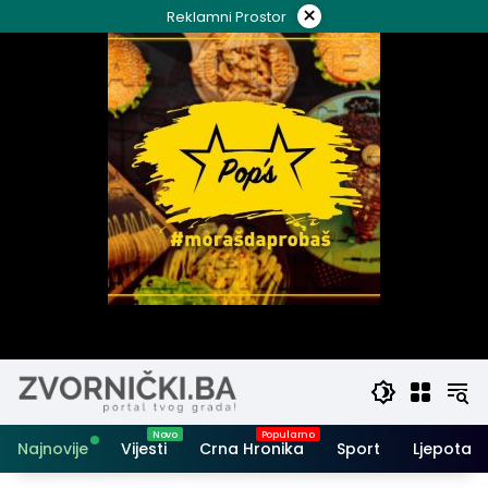
Skip
×
Reklamni Prostor
to
content
Najnovije
Vijesti
Crna Hronika
Sport
Ljepota i 