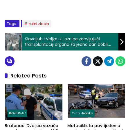
Tags:
ratni zlocin
Slavoljub i Veljko iz Loznice zahvljujući
transplantaciji organa za jedna dan dobili
produžetak života
Related Posts
BRATUNAC
Crna Hronika
Bratunac: Dvojica vozača
Motociklista povrijeđen u