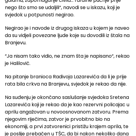
galamu, zapomaganje civila… rafalne pucnje prije
nego što smo se udaljili“, navodi se u iskazu, koji je
svjedok u potpunosti negirao.
Negirao je i navode iz drugog iskaza u kojem je naveo
da su vidjeli povezane ljude koje su dovodili iz štala na
Branjevu.
“Ja nisam tako vidio, ne znam šta je napisano“, rekao
je Halilović.
Na pitanje branioca Radivoja Lazarevića da li je prije
rata bila crkva na Branjevu, svjedok je rekao da nije.
Na suđenju je okončano saslušanje svjedoka Sretena
Lazarevića koji je rekao da je kao rezervni policajac u
aprilu angažovan u novoosnovanom zatvoru. Prema
njegovim riječima, zatvor je prvobitno bio na
ekonomiji, a prvi zatvorenici pristižu krajem aprila, te
je poslije prebačen u TŠC, da bi nakon nekoliko dana