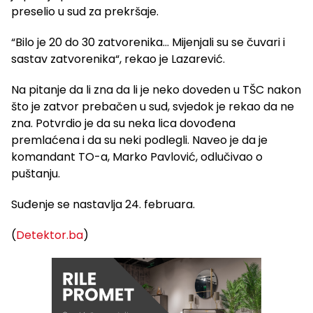
preselio u sud za prekršaje.
“Bilo je 20 do 30 zatvorenika… Mijenjali su se čuvari i
sastav zatvorenika“, rekao je Lazarević.
Na pitanje da li zna da li je neko doveden u TŠC nakon
što je zatvor prebačen u sud, svjedok je rekao da ne
zna. Potvrdio je da su neka lica dovođena
premlaćena i da su neki podlegli. Naveo je da je
komandant TO-a, Marko Pavlović, odlučivao o
puštanju.
Suđenje se nastavlja 24. februara.
(
Detektor.ba
)