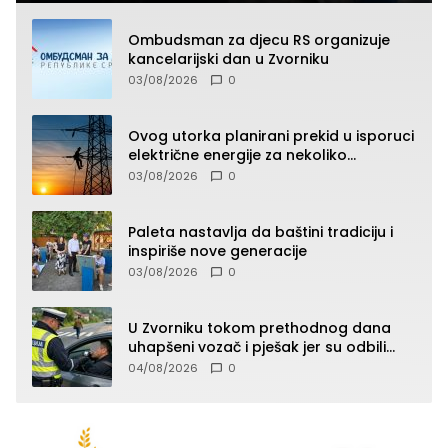
Ombudsman za djecu RS organizuje
kancelarijski dan u Zvorniku
03/08/2026
0
Ovog utorka planirani prekid u isporuci
električne energije za nekoliko
zvorničkih naselja
03/08/2026
0
Paleta nastavlja da baštini tradiciju i
inspiriše nove generacije
03/08/2026
0
U Zvorniku tokom prethodnog dana
uhapšeni vozač i pješak jer su odbili
testiranje na prisustvo droge
04/08/2026
0