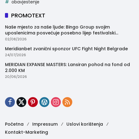
obavjestenje
PROMOTEXT
Naše mjesto za naše ljude: Bingo Group svojim
uposlenicima posvećuje posebno lijep festivalski
trenutak
02/08/2026
Meridianbet zvanični sponzor UFC Fight Night Belgrade
24/07/2026
MERIDIAN EXPANSE MASTERS: Lansiran pohod na fond od
2.000 KM
20/06/2026
Početna
Impressum
Uslovi korištenja
Kontakt-Marketing