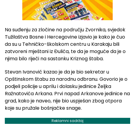
Na suđenju za zločine na području Zvornika, svjedok
Tužilaštva Bosne i Hercegovine izjavio je kako je čuo
da su u Tehničko-školskom centru u Karakaju bili
zatvoreni mještani iz Đulića, te da je moguće da je o
njima bilo riječi na sastanku Kriznog štaba.
Stevan Ivanović kazao je da je bio sekretar u
Opštinskom štabu za narodnu odbranu. Govorio je o
podjeli policije u aprilu i dolasku jedinice Željka
Ražnatovića Arkana. Prvi napad Arkanove jedinice na
grad, kako je naveo, nije bio uspješan zbog otpora
koje su pružale bošnjačke snage.
Reklamni sadržaj