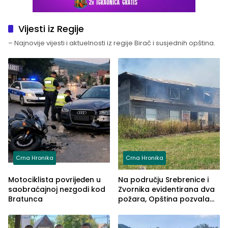
Vijesti iz Regije
– Najnovije vijesti i aktuelnosti iz regije Birač i susjednih opština.
Crna Hronika
Crna Hronika
Motociklista povrijeđen u
Na području Srebrenice i
saobraćajnoj nezgodi kod
Zvornika evidentirana dva
Bratunca
požara, Opština pozvala
na smirivanje tenzija