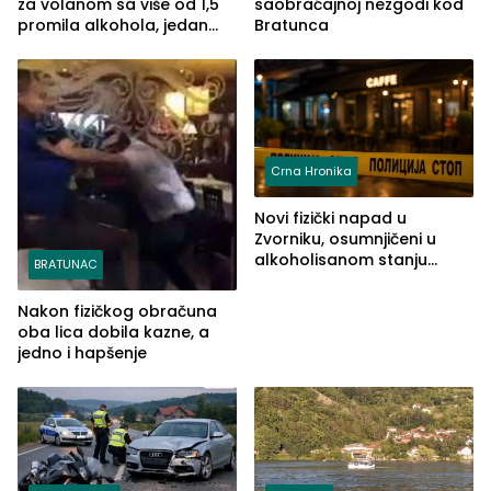
za volanom sa više od 1,5
saobraćajnoj nezgodi kod
promila alkohola, jedan
Bratunca
imao 2,18
Crna Hronika
Novi fizički napad u
Zvorniku, osumnjičeni u
alkoholisanom stanju
BRATUNAC
udario drugo lice i razbio
telefon
Nakon fizičkog obračuna
oba lica dobila kazne, a
jedno i hapšenje