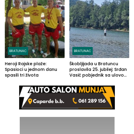
BRATUNAC
BRATUNAC
Heroji Rajske plaže:
Škobljijada u Bratuncu
Spasioci u jednom danu
proslavila 25. jubilej: Srđan
spasili tri života
Vasić pobjednik sa ulovom
od 2.040 grama (FOTO)