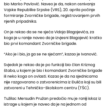
bio Marko Pavlović. Naveo je da, nakon osnivanja
Vojske Republike Srpske (VRS), 20. aprila počinje
formiranje Zvorničke brigade, registrovanjem prvih
njenih pripadnika.
On je rekao da se ne sjeća Vidoja Blagojevića, za
koga je u ranije naveo da je izvjesni Blagojević kratko
bio prvi komandant Zvorničke brigade.
“Ako je i bio, ja ga se ne sjećam“, kazao je Ivanović.
Svjedok je rekao da je po funkciji bio član Kriznog
štaba, u kojem je bio i komandant Zvorničke brigade
ili neko koga on ovlasti. Kazao je da na sjednicama
nije razgovarano o zatvorenicima iz Đulića koji su bili
zatvoreni u Tehničko-školskom centru (TŠC).
Tužilac Mersudin Pružan predočio mu je raniji iskaz iz
istrage u kojem je naveo da je na jednom od