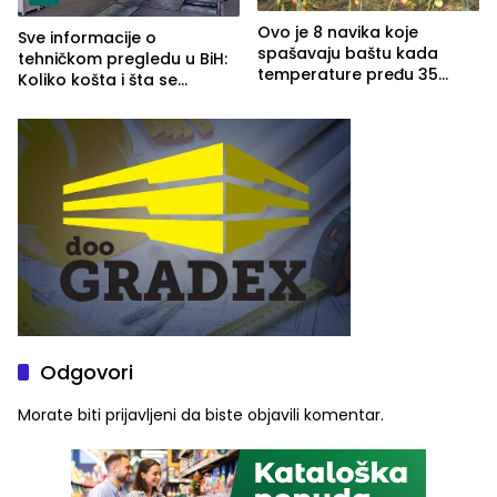
Ovo je 8 navika koje
Sve informacije o
spašavaju baštu kada
tehničkom pregledu u BiH:
temperature pređu 35
Koliko košta i šta se
stepeni
pregleda
Odgovori
Morate biti
prijavljeni
da biste objavili komentar.