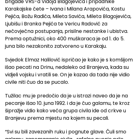
brigade VRS-a Vidoja Blagojevića i pripadnike
Karakajske čete – Ivana i Milana Arapovića, Kostu
Pejića, Božu Radića, Mileta Savića, Mileta Blagojevića,
Ljubišu i Branka Pejića te Vericu Radović za
nečovječna postupanja, prisilne nestanke i ubistva.
Prema optužnici, oko 400 muškaraca je od 1. do 5.
juna bilo nezakonito zatvoreno u Karakaju.
Svjedok Elmaz Halilović ispričao je kako je s komšijom
išao pecati na Drinu, nedaleko od Branjeva, kada su
vidjeli vojsku i vratili se. On je kazao da tada nije vidio
civile niti čuo da se pucalo.
Tužilac mu je predočio da je u istrazi naveo da je na
pecanje išao 10. juna 1992. i da je čuo galamu, te kroz
šipražje vidio kako veća grupa civila ide od crkve u
Branjevu prema mjestu na kojem su pecali.
“Svi su bili zavezanih ruku i pognute glave. Čuli smo