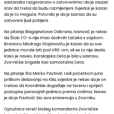
sastanaka razgovarano o zatvorenima i da je zauzet
stav da treba da budu razmijenjeni. Svjedok je kazao
da je to moguće. Potvrdio je da je saznao da su
zatvoreni ljudi pobijeni.
Na pitanja Blagojevićeve Odbrane, Ivanović je rekao
da Štab TO-a nije imao dodirnih tačaka s vojskom.
Braniocu Miodragu Stojanoviću je kazao da su sve
jedinice morale biti pod VRS-om, ali se to nije desilo.
Kako je naveo, Karakajska četa je bila u sastavu
Zvorničke brigade kao samostalna četa.
Na pitanje šta Marko Pavlović radi početkom juna
prilikom dešavanja na Klisi, svjedok je rekao da je on
trebao da koordiniše događaje na terenu i spriječi
postupke paravojnih jedinica prema civilima. Naveo
je da je Pavlović bio siva eminencija u Zvorniku.
Optužnica tereti bivšeg komandanta Zvorničke