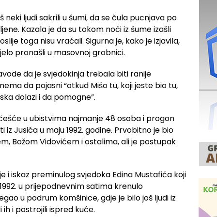
oš neki ljudi sakrili u šumi, da se čula pucnjava po
ljene. Kazala je da su tokom noći iz šume izašli
lije toga nisu vraćali. Sigurna je, kako je izjavila,
ijelo pronašli u masovnoj grobnici.
vode da je svjedokinja trebala biti ranije
 nema da pojasni “otkud Mišo tu, koji jeste bio tu,
jska dolazi i da pomogne”.
 učešće u ubistvima najmanje 48 osoba i progon
iz Jusića u maju 1992. godine. Prvobitno je bio
, Božom Vidovićem i ostalima, ali je postupak
 je i iskaz preminulog svjedoka Edina Mustafića koji
a 1992. u prijepodnevnim satima krenulo
gao u podrum komšinice, gdje je bilo još ljudi iz
i ih i postrojili ispred kuće.