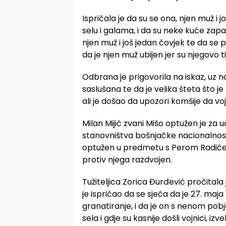
Ispričala je da su se ona, njen muž i j
selu i galama, i da su neke kuće zapa
njen muž i još jedan čovjek te da se pos
da je njen muž ubijen jer su njegovo t
Odbrana je prigovorila na iskaz, uz na
saslušana te da je velika šteta što je
ali je došao da upozori komšije da vo
Milan Mijić zvani Mišo optužen je za
stanovništva bošnjačke nacionalnosti 
optužen u predmetu s Perom Radićem
protiv njega razdvojen.
Tužiteljica Zorica Đurđević pročitala
je ispričao da se sjeća da je 27. maj
granatiranje, i da je on s nenom pobje
sela i gdje su kasnije došli vojnici, izvel