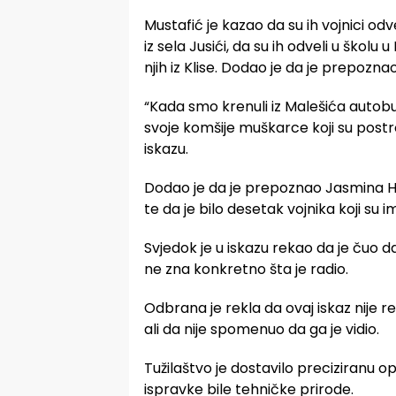
Mustafić je kazao da su ih vojnici odv
iz sela Jusići, da su ih odveli u škol
njih iz Klise. Dodao je da je prepozn
“Kada smo krenuli iz Malešića autob
svoje komšije muškarce koji su postro
iskazu.
Dodao je da je prepoznao Jasmina Ha
te da je bilo desetak vojnika koji su i
Svjedok je u iskazu rekao da je čuo d
ne zna konkretno šta je radio.
Odbrana je rekla da ovaj iskaz nije 
ali da nije spomenuo da ga je vidio.
Tužilaštvo je dostavilo preciziranu op
ispravke bile tehničke prirode.