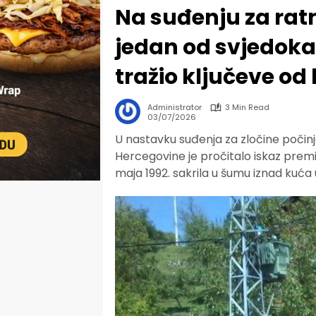
Na suđenju za ratn
jedan od svjedoka
tražio ključeve o
Administrator
3 Min Read
03/07/2026
U nastavku suđenja za zločine počinj
Hercegovine je pročitalo iskaz premi
maja 1992. sakrila u šumu iznad kuća 