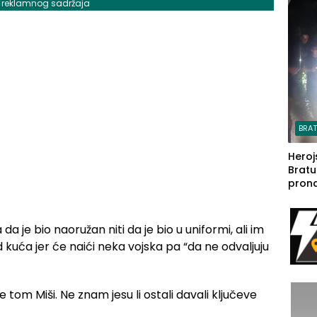
j reklamnog sadržaja
steča
BRA
Heroj
Bratu
pron
seda
a Iva
rodom
 da je bio naoružan niti da je bio u uniformi, ali im
 kuća jer će naići neka vojska pa “da ne odvaljuju
 tom Miši. Ne znam jesu li ostali davali ključeve