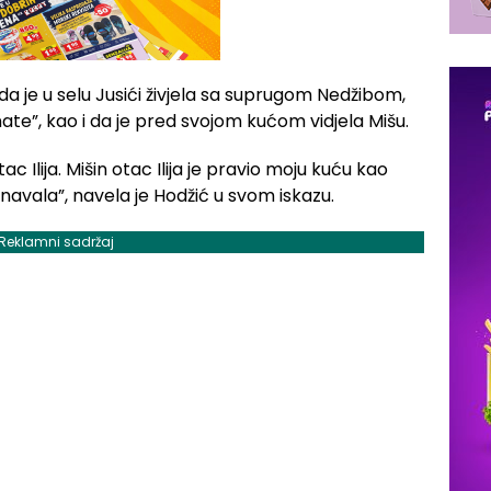
da je u selu Jusići živjela sa suprugom Nedžibom,
ate”, kao i da je pred svojom kućom vidjela Mišu.
c Ilija. Mišin otac Ilija je pravio moju kuću kao
navala”, navela je Hodžić u svom iskazu.
Reklamni sadržaj