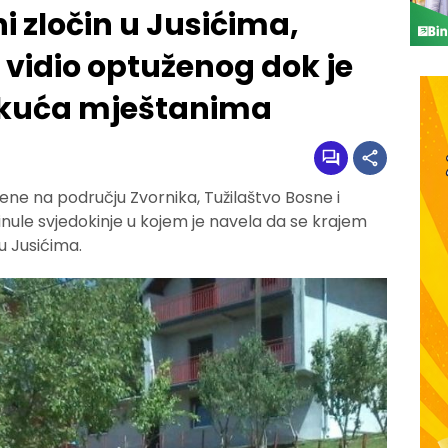
i zločin u Jusićima,
 vidio optuženog dok je
d kuća mještanima
ene na području Zvornika, Tužilaštvo Bosne i
nule svjedokinje u kojem je navela da se krajem
u Jusićima.