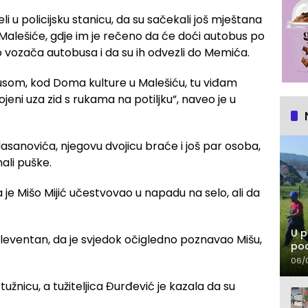
eli u policijsku stanicu, da su sačekali još mještana
u u Malešiće, gdje im je rečeno da će doći autobus po
ao vozača autobusa i da su ih odvezli do Memića.
usom, kod Doma kulture u Malešiću, tu viđam
jeni uza zid s rukama na potiljku”, naveo je u
sanovića, njegovu dvojicu braće i još par osoba,
mali puške.
a je Mišo Mijić učestvovao u napadu na selo, ali da
U p
releventan, da je svjedok očigledno poznavao Mišu,
pod
06/
tužnicu, a tužiteljica Đurđević je kazala da su