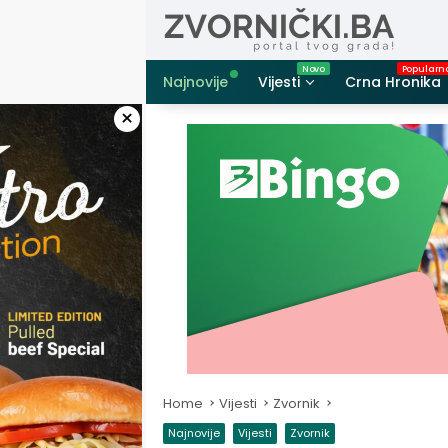
Skip
to
content
Najnovije
Vijesti
Crna Hronika
×
Home
Vijesti
Zvornik
Najnovije
Vijesti
Zvornik