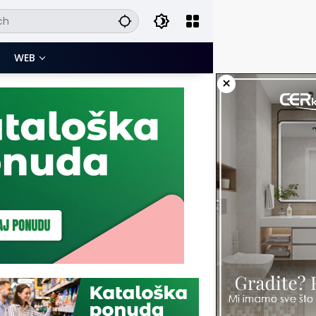
WEB
×