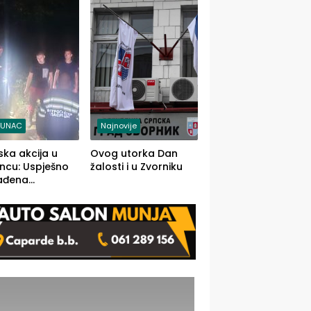
j jedino rješenje
TUNAC
Najnovije
ska akcija u
Ovog utorka Dan
ncu: Uspješno
žalosti i u Zvorniku
ađena
mdesetogodišnj
nka Lazić,
 iz Kravice.