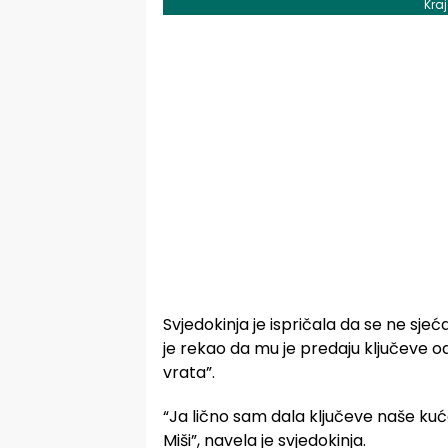
Kra
Svjedokinja je ispričala da se ne sjeća
je rekao da mu je predaju ključeve od
vrata”.
“Ja lično sam dala ključeve naše kuće
Miši”, navela je svjedokinja.