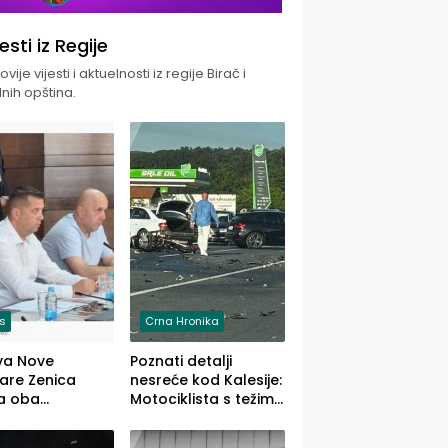
jesti iz Regije
vije vijesti i aktuelnosti iz regije Birač i
nih opština.
is
Crna Hronika
va Nove
Poznati detalji
zare Zenica
nesreće kod Kalesije:
a oba
Motociklista s težim,
dloga Vlade
dvoje vozača s
Ustrajni da je
lakšim povredama