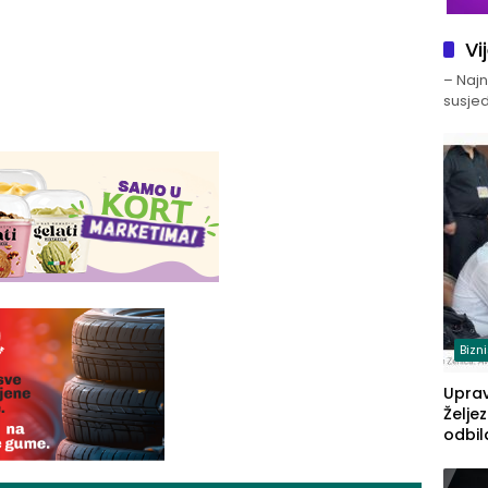
Vi
– Najno
susjed
Bizn
Upra
Želje
odbil
prije
FBiH: 