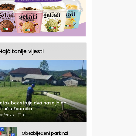
Najčitanije vijesti
etak bez struje dva naselja na
ručju Zvornika
08/2026
0
Obezbijeđeni parkinzi