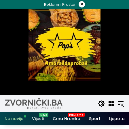
Skip
×
Reklamni Prostor
to
content
Najnovije
Vijesti
Crna Hronika
Sport
Ljepota i 