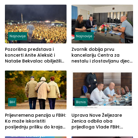
Najnovije
Najnovije
Pozorišna predstava i
Zvornik dobija prvu
koncerti Anite Aleksić i
kancelariju Centra za
Nataše Bekvalac obilježili
nestalu i zlostavljanu djecu
četvrto veče Zvorničkog
u RS-u
ljeta (FOTO)
BiH
Biznis
Prijevremena penzija u FBiH:
Uprava Nove Željezare
Ko može iskoristiti
Zenica odbila oba
posljednju priliku do kraja
prijedloga Vlade FBiH:
2026. godine
Ustrajni da je stečaj jedino