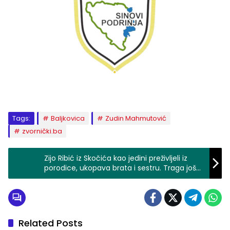
Tags:
Baljkovica
Zudin Mahmutović
zvornički.ba
Zijo Ribić iz Skočića kao jedini preživljeli iz
porodice, ukopava brata i sestru. Traga još
za jednom sestrom, devetim članom ove
porodice.
Related Posts