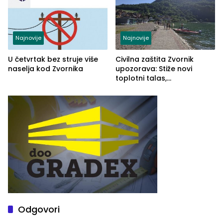
Najnovije
Najnovije
U četvrtak bez struje više
Civilna zaštita Zvornik
naselja kod Zvornika
upozorava: Stiže novi
toplotni talas,
temperature do 41 stepen
Odgovori