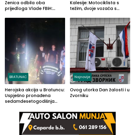
Zenica odbila oba
Kalesije: Motociklista s
prijedloga Vlade FBiH:
težim, dvoje vozača s
Ustrajni da je stečaj jedino
lakšim povredama
rješenje
BRATUNAC
Najnovije
Herojska akcija u Bratuncu:
Ovog utorka Dan žalosti i u
Uspješno pronađena
Zvorniku
sedamdesetogodišnja
Ivanka Lazić, rodom iz
Kravice.