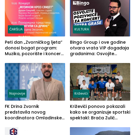
rješenje
ČARŠIJA
KULTURA
Peti dan „Zvorničkog ljeta“
Bingo Group i ove godine
donosi bogat program:
otvara vrata VIP događaja
Muzika, pozorište i koncert
građanima: Osvojite
Stoje
ulaznice za koncert Petra
Graše
Najnovije
Križevići
FK Drina Zvornik
Križevići ponovo pokazali
predstavila novog
kako se organizuje sportski
koordinatora Omladinske
spektakl: Braća Zulić
škole
osvojila Križevići kup 2026