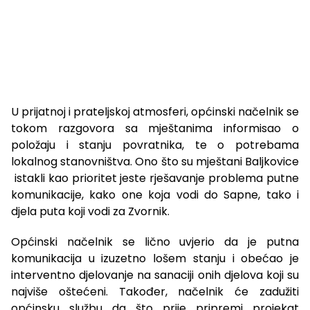
U prijatnoj i prateljskoj atmosferi, općinski načelnik se
tokom razgovora sa mještanima informisao o
položaju i stanju povratnika, te o potrebama
lokalnog stanovništva. Ono što su mještani Baljkovice
istakli kao prioritet jeste rješavanje problema putne
komunikacije, kako one koja vodi do Sapne, tako i
djela puta koji vodi za Zvornik.
Općinski načelnik se lično uvjerio da je putna
komunikacija u izuzetno lošem stanju i obećao je
interventno djelovanje na sanaciji onih djelova koji su
najviše oštećeni. Također, načelnik će zadužiti
općinsku službu da što prije pripremi projekat