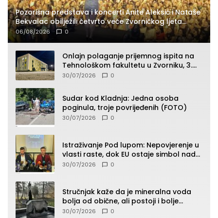
Pozorišna predstava i koncerti Anite Aleksić i Nataše
Bekvalac obilježili četvrto veče Zvorničkog ljeta
(FOTO)
06/08/2026
0
Onlajn polaganje prijemnog ispita na
Tehnološkom fakultetu u Zvorniku, 3.
septembra u 9.00 časova
30/07/2026
0
Sudar kod Kladnja: Jedna osoba
poginula, troje povrijeđenih (FOTO)
30/07/2026
0
Istraživanje Pod lupom: Nepovjerenje u
vlasti raste, dok EU ostaje simbol nade
građana
30/07/2026
0
Stručnjak kaže da je mineralna voda
bolja od obične, ali postoji i bolje
rješenje
30/07/2026
0