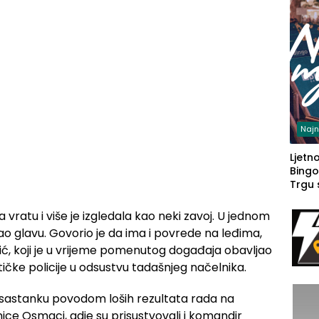
Najn
Ljetno
Bingo
Trgu
a vratu i više je izgledala kao neki zavoj. U jednom
 glavu. Govorio je da ima i povrede na leđima,
ević, koji je u vrijeme pomenutog događaja obavljao
tičke policije u odsustvu tadašnjeg načelnika.
a sastanku povodom loših rezultata rada na
ice Osmaci, gdje su prisustvovali i komandir