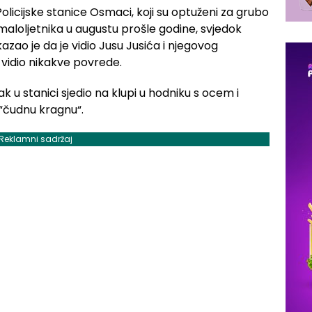
olicijske stanice Osmaci, koji su optuženi za grubo
 maloljetnika u augustu prošle godine, svjedok
kazao je da je vidio Jusu Jusića i njegovog
e vidio nikakve povrede.
ak u stanici sjedio na klupi u hodniku s ocem i
 “čudnu kragnu“.
Reklamni sadržaj