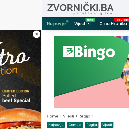
Skip
to
content
Najnovije
Vijesti
Crna Hronika
×
Home
Vijesti
Regija
Najnovije
Osmaci
Regija
Vijesti