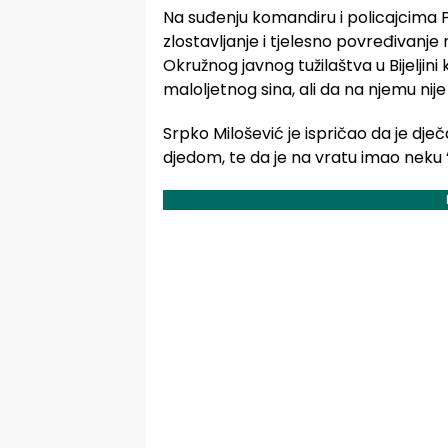
Na suđenju komandiru i policajcima P
zlostavljanje i tjelesno povređivanje
Okružnog javnog tužilaštva u Bijeljini 
maloljetnog sina, ali da na njemu nij
Srpko Milošević je ispričao da je dječ
djedom, te da je na vratu imao neku