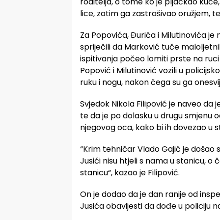
roditelja, o tome ko je pljačkao kuć
lice, zatim ga zastrašivao oružjem, 
Za Popovića, Đurića i Milutinovića je
spriječili da Marković tuče maloljetni
ispitivanja počeo lomiti prste na ruc
Popović i Milutinović vozili u policijs
ruku i nogu, nakon čega su ga onesvij
Svjedok Nikola Filipović je naveo da 
te da je po dolasku u drugu smjenu 
njegovog oca, kako bi ih dovezao u s
“Krim tehničar Vlado Gajić je došao s
Jusići nisu htjeli s nama u stanicu, 
stanicu“, kazao je Filipović.
On je dodao da je dan ranije od ins
Jusića obavijesti da dođe u policiju n