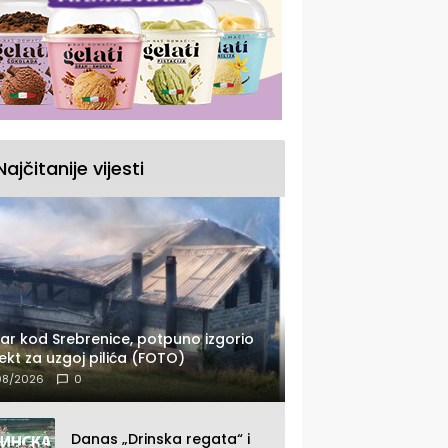
Najčitanije vijesti
ar kod Srebrenice, potpuno izgorio
ekt za uzgoj pilića (FOTO)
08/2026
0
Danas „Drinska regata“ i