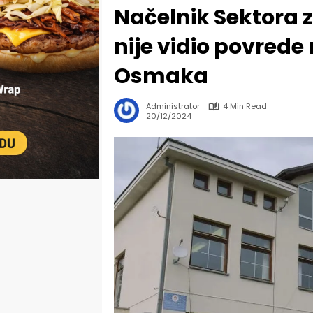
Načelnik Sektora z
nije vidio povrede 
Osmaka
Administrator
4 Min Read
20/12/2024