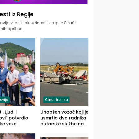
jesti iz Regije
vije vijesti i aktuelnosti iz regije Birač i
nih opština.
ovije
Crna Hronika
 „Ljudi i
Uhapšen vozač koji je
vi“ potvrdio
usmrtio dva radnika
ke veze
putarske službe na
ika i Malog
putu od Loznice
ika
prema Šapcu