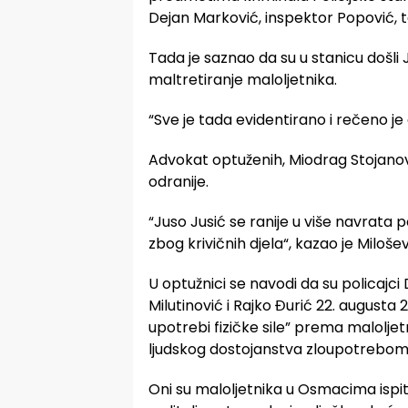
Dejan Marković, inspektor Popović, te
Tada je saznao da su u stanicu došli J
maltretiranje maloljetnika.
“Sve je tada evidentirano i rečeno je 
Advokat optuženih, Miodrag Stojanovi
odranije.
“Juso Jusić se ranije u više navrata
zbog krivičnih djela“, kazao je Milošev
U optužnici se navodi da su policajc
Milutinović i Rajko Đurić 22. augusta
upotrebi fizičke sile” prema maloljet
ljudskog dostojanstva zloupotrebom s
Oni su maloljetnika u Osmacima ispiti