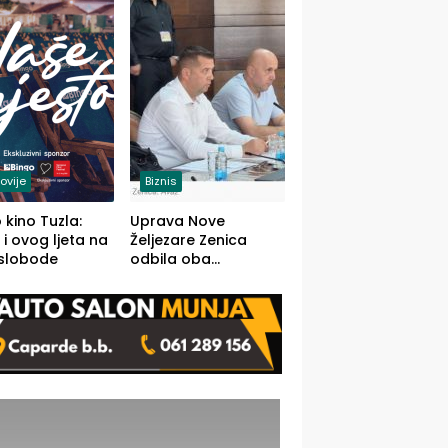
(FOTO)
ovije
Biznis
 kino Tuzla:
Uprava Nove
 i ovog ljeta na
Željezare Zenica
 slobode
odbila oba
prijedloga Vlade
FBiH: Ustrajni da je
stečaj jedino rješenje