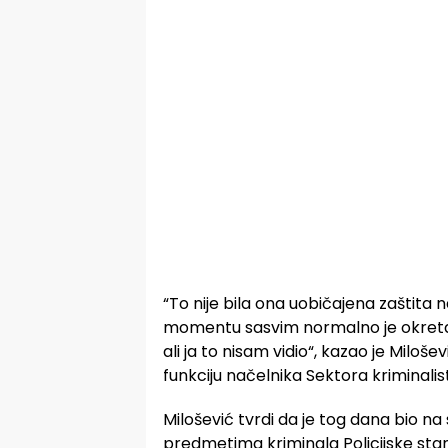
“To nije bila ona uobičajena zaštita n
momentu sasvim normalno je okretao
ali ja to nisam vidio“, kazao je Miloš
funkciju načelnika Sektora kriminalis
Milošević tvrdi da je tog dana bio n
predmetima kriminala Policijske stan