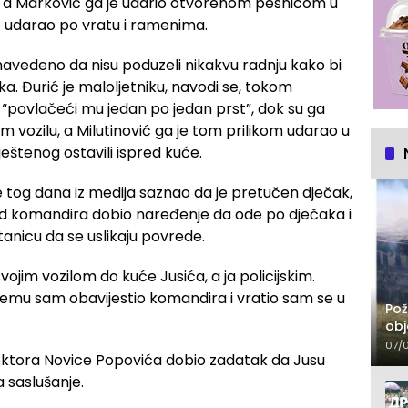
e, a Marković ga je udario otvorenom pesnicom u
te udarao po vratu i ramenima.
 navedeno da nisu poduzeli nikakvu radnju kako bi
ka. Đurić je maloljetniku, navodi se, tokom
i “povlačeći mu jedan po jedan prst”, dok su ga
kom vozilu, a Milutinović ga je tom prilikom udarao u
eštenog ostavili ispred kuće.
je tog dana iz medija saznao da je pretučen dječak,
od komandira dobio naređenje da ode po dječaka i
tanicu da se uslikaju povrede.
vojim vozilom do kuće Jusića, a ja policijskim.
o čemu sam obavijestio komandira i vratio sam se u
Pož
obj
07/
pektora Novice Popovića dobio zadatak da Jusu
a saslušanje.