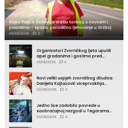
Rajko Pajić iz Roćevića vratio torbicu s novcem i
pasošima – spasio porodično ljetovanje u Grčkoj
08/08/2026
0
Organizatori Zvorničkog ljeta uputili
apel građanima i gostima pred
početak koncertnog programa
01/08/2026
0
Novi veliki uspjeh zvorničkog džudoa:
Danijela Kajtazović viceprvakinja
Balkana u seniorskoj konkurenciji
02/08/2026
0
Jedno lice zadobilo povrede u
saobraćajnoj nezgodi u Tegarama
(FOTO)
02/08/2026
0