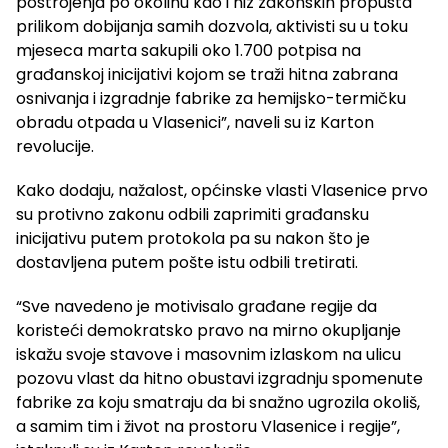
postrojenja po okolinu kao i niz zakonskih propusta
prilikom dobijanja samih dozvola, aktivisti su u toku
mjeseca marta sakupili oko 1.700 potpisa na
građanskoj inicijativi kojom se traži hitna zabrana
osnivanja i izgradnje fabrike za hemijsko-termičku
obradu otpada u Vlasenici”, naveli su iz Karton
revolucije.
Kako dodaju, nažalost, općinske vlasti Vlasenice prvo
su protivno zakonu odbili zaprimiti građansku
inicijativu putem protokola pa su nakon što je
dostavljena putem pošte istu odbili tretirati.
“Sve navedeno je motivisalo građane regije da
koristeći demokratsko pravo na mirno okupljanje
iskažu svoje stavove i masovnim izlaskom na ulicu
pozovu vlast da hitno obustavi izgradnju spomenute
fabrike za koju smatraju da bi snažno ugrozila okoliš,
a samim tim i život na prostoru Vlasenice i regije”,