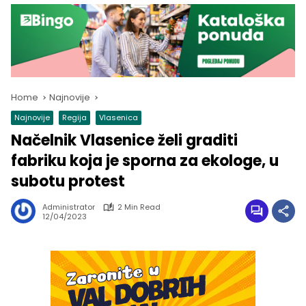
Home
Najnovije
Najnovije
Regija
Vlasenica
Načelnik Vlasenice želi graditi
fabriku koja je sporna za ekologe, u
subotu protest
Administrator
2 Min Read
12/04/2023