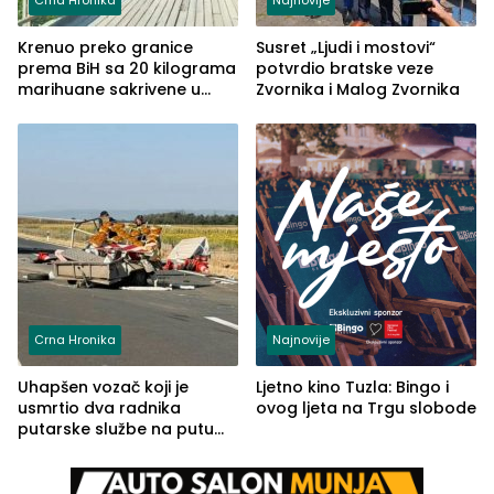
Krenuo preko granice
Susret „Ljudi i mostovi“
prema BiH sa 20 kilograma
potvrdio bratske veze
marihuane sakrivene u
Zvornika i Malog Zvornika
automobilu
Crna Hronika
Najnovije
Uhapšen vozač koji je
Ljetno kino Tuzla: Bingo i
usmrtio dva radnika
ovog ljeta na Trgu slobode
putarske službe na putu
od Loznice prema Šapcu
(FOTO)