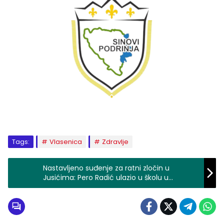
Tags:
Vlasenica
Zdravlje
Nastavljeno suđenje za ratni zločin u
Jusićima: Pero Radić ulazio u školu u
Malešiću gdje su bili zatočeni civili