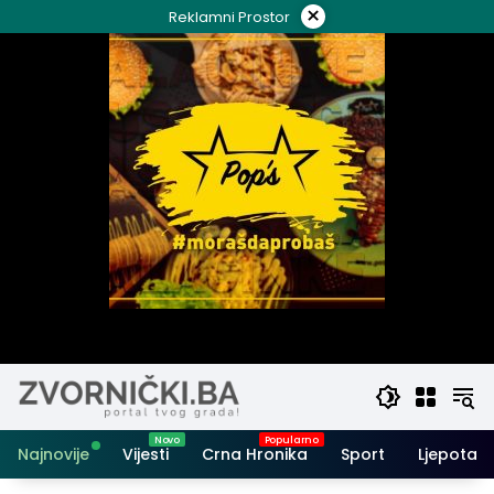
Skip
×
Reklamni Prostor
to
content
Najnovije
Vijesti
Crna Hronika
Sport
Ljepota i 