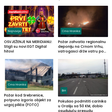
automobilu
grupe zatvara program
ove godine
Najnovije
Crna Hronika
OSVJEŽENJE NA MERIDIANU:
Požar zahvatio regionalnu
Stigli su novi EGT Digital
deponiju na Crnom Vrhu,
hitovi
vatrogasci drže vatru pod
kontrolom (FOTO)
Crna Hronika
BiH
Požar kod Srebrenice,
potpuno izgorio objekt za
Pokušao podmititi carinika
uzgoj pilića (FOTO)
u Orašju sa 50 KM, dobio
osuđujuću presudu