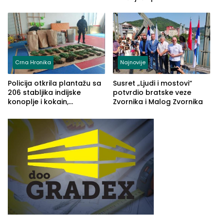
Crna Hronika
Najnovije
Policija otkrila plantažu sa
Susret „Ljudi i mostovi“
206 stabljika indijske
potvrdio bratske veze
konoplje i kokain,
Zvornika i Malog Zvornika
uhapšena jedna osoba
(FOTO)