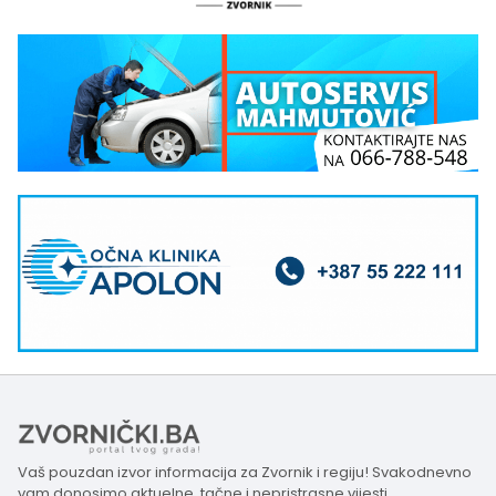
Vaš pouzdan izvor informacija za Zvornik i regiju! Svakodnevno
vam donosimo aktuelne, tačne i nepristrasne vijesti,