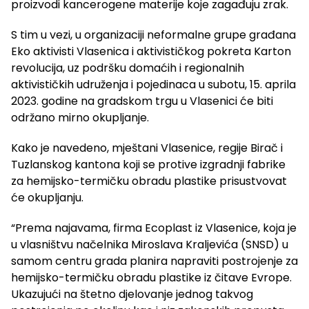
proizvodi kancerogene materije koje zagađuju zrak.
S tim u vezi, u organizaciji neformalne grupe građana
Eko aktivisti Vlasenica i aktivističkog pokreta Karton
revolucija, uz podršku domaćih i regionalnih
aktivističkih udruženja i pojedinaca u subotu, 15. aprila
2023. godine na gradskom trgu u Vlasenici će biti
održano mirno okupljanje.
Kako je navedeno, mještani Vlasenice, regije Birač i
Tuzlanskog kantona koji se protive izgradnji fabrike
za hemijsko-termičku obradu plastike prisustvovat
će okupljanju.
“Prema najavama, firma Ecoplast iz Vlasenice, koja je
u vlasništvu načelnika Miroslava Kraljevića (SNSD) u
samom centru grada planira napraviti postrojenje za
hemijsko-termičku obradu plastike iz čitave Evrope.
Ukazujući na štetno djelovanje jednog takvog