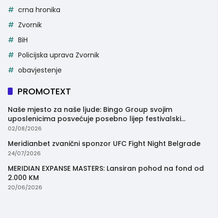
crna hronika
Zvornik
BiH
Policijska uprava Zvornik
obavjestenje
PROMOTEXT
Naše mjesto za naše ljude: Bingo Group svojim
uposlenicima posvećuje posebno lijep festivalski
trenutak
02/08/2026
Meridianbet zvanični sponzor UFC Fight Night Belgrade
24/07/2026
MERIDIAN EXPANSE MASTERS: Lansiran pohod na fond od
2.000 KM
20/06/2026