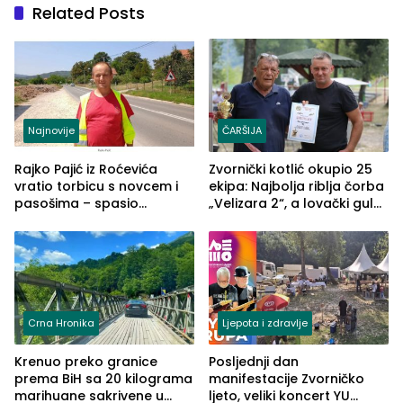
Related Posts
Najnovije
ČARŠIJA
Rajko Pajić iz Roćevića
Zvornički kotlić okupio 25
vratio torbicu s novcem i
ekipa: Najbolja riblja čorba
pasošima – spasio
„Velizara 2“, a lovački gulaš
porodično ljetovanje u
„Red i Zaprska“ (FOTO)
Grčkoj
Crna Hronika
Ljepota i zdravlje
Krenuo preko granice
Posljednji dan
prema BiH sa 20 kilograma
manifestacije Zvorničko
marihuane sakrivene u
ljeto, veliki koncert YU