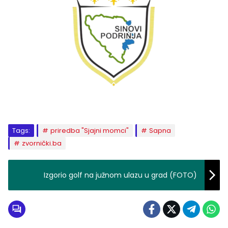
Tags:
priredba "Sjajni momci"
Sapna
zvornički.ba
Izgorio golf na južnom ulazu u grad (FOTO)