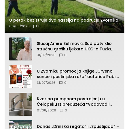
U petak bez struje dva naselja na području Zvornika
06/08/2026
0
Slučaj Amire Selimović: Sud potvrdio
stručnu grešku ljekara UKC-a Tuzla,
presudan dokaz ostala obdukcija
31/07/2026
0
U Zvorniku promocija knjige „Crveno
sunce i pustinjska ruža“ autorice Rabije
Avdić-Hamidović
31/07/2026
0
Kvar na pumpnom postrojenju u
Čelopeku Iz preduzeća “Vodovod i
komunalije”
01/08/2026
0
Danas „Drinska regata“ i „Spustijada“ –