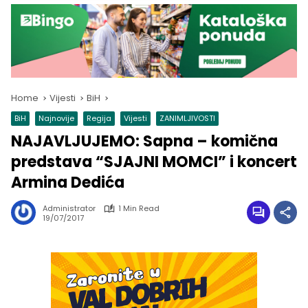
Home
Vijesti
BiH
BiH
Najnovije
Regija
Vijesti
ZANIMLJIVOSTI
NAJAVLJUJEMO: Sapna – komična
predstava “SJAJNI MOMCI” i koncert
Armina Dedića
Administrator
1 Min Read
19/07/2017