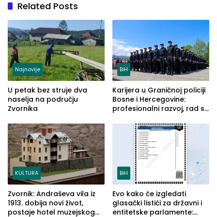
Related Posts
Najnovije
BiH
U petak bez struje dva
Karijera u Graničnoj policiji
naselja na području
Bosne i Hercegovine:
Zvornika
profesionalni razvoj, rad sa
savremenom opremom i
služba građanima
KULTURA
BiH
Zvornik: Andraševa vila iz
Evo kako će izgledati
1913. dobija novi život,
glasački listići za državni i
postaje hotel muzejskog
entitetske parlamente: