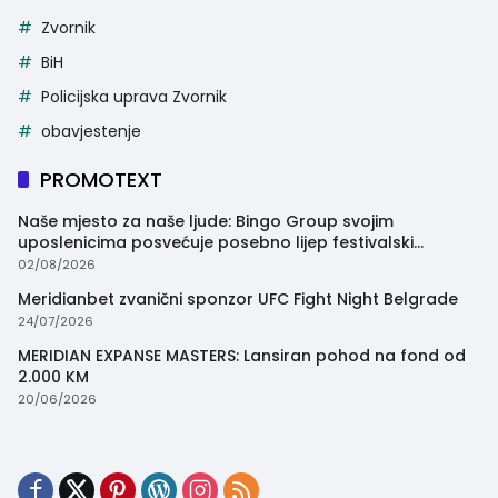
Zvornik
BiH
Policijska uprava Zvornik
obavjestenje
PROMOTEXT
Naše mjesto za naše ljude: Bingo Group svojim
uposlenicima posvećuje posebno lijep festivalski
trenutak
02/08/2026
Meridianbet zvanični sponzor UFC Fight Night Belgrade
24/07/2026
MERIDIAN EXPANSE MASTERS: Lansiran pohod na fond od
2.000 KM
20/06/2026