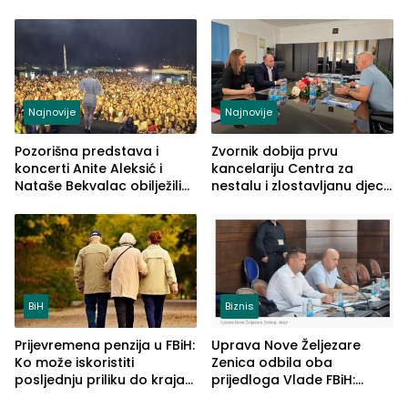
tipa
Najveće izmjene biće
vidljive na njima
Najnovije
Najnovije
Pozorišna predstava i
Zvornik dobija prvu
koncerti Anite Aleksić i
kancelariju Centra za
Nataše Bekvalac obilježili
nestalu i zlostavljanu djecu
četvrto veče Zvorničkog
u RS-u
ljeta (FOTO)
BiH
Biznis
Prijevremena penzija u FBiH:
Uprava Nove Željezare
Ko može iskoristiti
Zenica odbila oba
posljednju priliku do kraja
prijedloga Vlade FBiH:
2026. godine
Ustrajni da je stečaj jedino