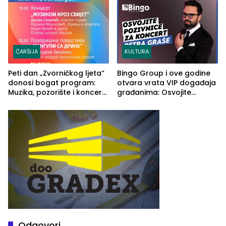
rješenje
ČARŠIJA
KULTURA
Peti dan „Zvorničkog ljeta“
Bingo Group i ove godine
donosi bogat program:
otvara vrata VIP događaja
Muzika, pozorište i koncert
građanima: Osvojite
Stoje
ulaznice za koncert Petra
Graše
Odgovori