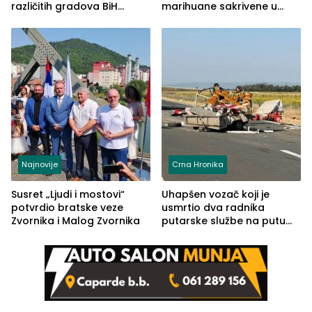
različitih gradova BiH
marihuane sakrivene u
izgovorilo sudbonosno da
automobilu
Najnovije
Crna Hronika
Susret „Ljudi i mostovi“
Uhapšen vozač koji je
potvrdio bratske veze
usmrtio dva radnika
Zvornika i Malog Zvornika
putarske službe na putu
od Loznice prema Šapcu
(FOTO)