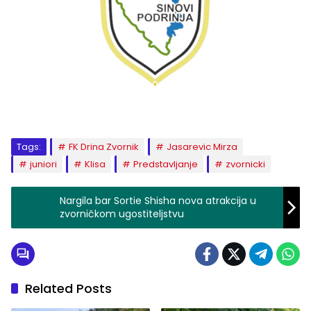
Tags:
FK Drina Zvornik
Jasarevic Mirza
juniori
Klisa
Predstavljanje
zvornicki
Nargila bar Sortie Shisha nova atrakcija u
zvorničkom ugostiteljstvu
Related Posts