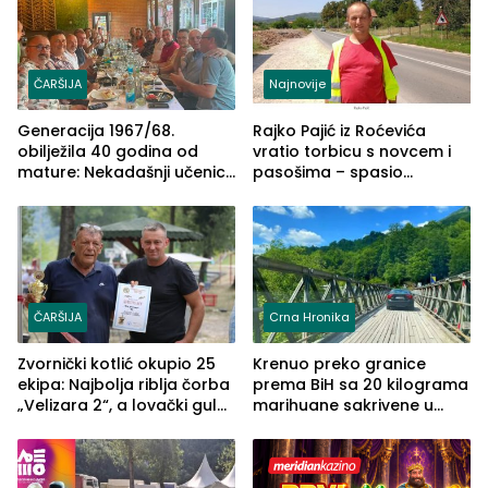
ČARŠIJA
Najnovije
Generacija 1967/68.
Rajko Pajić iz Roćevića
obilježila 40 godina od
vratio torbicu s novcem i
mature: Nekadašnji učenici
pasošima – spasio
TŠC-a okupili se u Zvorniku
porodično ljetovanje u
(FOTO)
Grčkoj
ČARŠIJA
Crna Hronika
Zvornički kotlić okupio 25
Krenuo preko granice
ekipa: Najbolja riblja čorba
prema BiH sa 20 kilograma
„Velizara 2“, a lovački gulaš
marihuane sakrivene u
„Red i Zaprska“ (FOTO)
automobilu