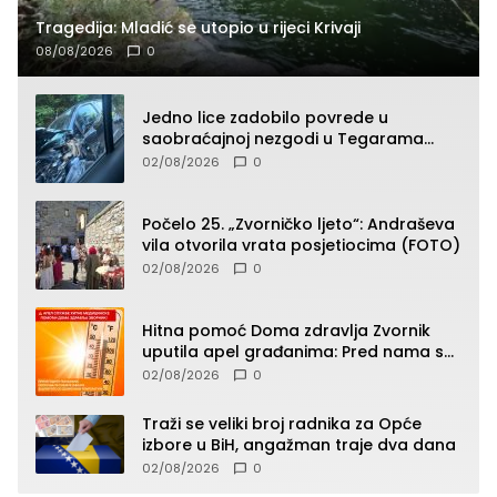
Tragedija: Mladić se utopio u rijeci Krivaji
08/08/2026
0
Jedno lice zadobilo povrede u
saobraćajnoj nezgodi u Tegarama
(FOTO)
02/08/2026
0
Počelo 25. „Zvorničko ljeto“: Andraševa
vila otvorila vrata posjetiocima (FOTO)
02/08/2026
0
Hitna pomoć Doma zdravlja Zvornik
uputila apel građanima: Pred nama su
temperature do 40°C, oprez zbog
02/08/2026
0
toplotnog udara
Traži se veliki broj radnika za Opće
izbore u BiH, angažman traje dva dana
02/08/2026
0