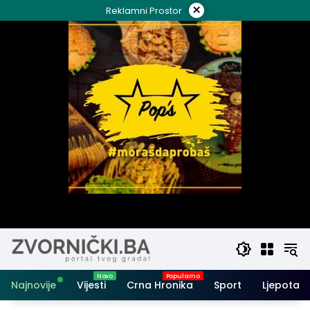
Skip
×
Reklamni Prostor
to
content
Najnovije
Vijesti
Crna Hronika
Sport
Ljepota i 