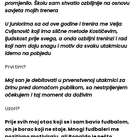
promjenilo. Školu sam shvatio ozbiljnije na osnovu
savjeta mojih trenera
U juniorima sa od ove godine i trenira me Velja
Cvijsnović koji ima slične metode Kostićevim,
ljudskost prije svega, a onda ozbiljni treninzi i rad
koji nam daju snagu i motiv da svaku utakmicuu
idemo na pobjedu
Prvi tim?
Moj san je debitovati u prvenstvenoj utakmici za
Drinu pred domaćom publikom, sa nestrpljenjem
očekujem i taj moment da doživim
Uzori?
Prije svih moj otac koji se i sam bavio fudbalom,
on je borac koji ne staje. Mnogi fudbaleri me
pozitivno motiviraju, ali Ronaldo je nešto