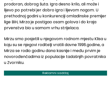
prodoran, dobrog šuta. Igra desno krilo, ali može i
lijevo po potrebi jer dobro igra i lijevom nogom. U
prethodnoj godini u konkurenciji omladinske premijer
lige BiH, Mirza je postigao osam golova i do kraja
prvenstva bio u samom vrhu strijelaca.
Mirzu smo posjetili u njegovom rodnom mjestu Klisa u
koju su se njegovi roditelji vratili davne 1998.godine, a
Mirza se rodio godinu dana kasnije i među prvim je
novorođenčadima iz populacije tadašnjih povratnika
u Zvorniku.
Reklamni sadržaj