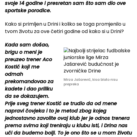
svoje 14 godine i presretan sam što sam dio ove
sportske porodice.
Kako si primljen u Drini i koliko se toga promjenilo u
tvom životu za ove četiri godine od kako si u Drini?
Kada sam došao,
brigu o meni je
preuzeo trener Aco
Kostić koji me
odmah
Mirza Jašarević, kisa blato nisu
prekomandovao za
prepreka
kadete i dao priliku
da se dokazujem.
Prije sveg trener Kostić se trudio da od mene
napravi čovjeka i to je metod zbog kojeg
jednostavno zavolite ovaj klub jer je odnos trenera
prema svima koji treniraju u klubu isti, i Drina nas
uči da budemo bolji. To je ono što se u mom životu