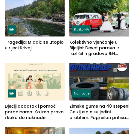
BiH
BIJELJINA
Tragedija: Mladić se utopio
Kolektivno vjenčanje u
u rijeci Krivaji
Bijeljini: Devet parova iz
različitih gradova BiH
izgovorilo sudbonosno da
BiH
Najnovije
Dječiji dodatak i pomoć
Zimske gume na 40 stepeni
porodicama: Ko ima pravo
Celzijusa nisu jedini
i kako do naknade
problem: Pogrešan pritisak
može biti mnogo opasniji