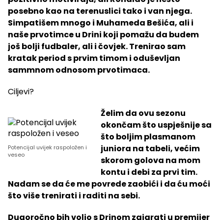
posebno kao na terenuslici tako i van njega.
Simpatišem mnogo i Muhameda Bešića, ali i
naše prvotimce u Drini koji pomažu da budem
još bolji fudbaler, ali i čovjek. Trenirao sam
kratak period s prvim timom i oduševljan
sammnom odnosom prvotimaca.
Ciljevi?
Želim da ovu sezonu
okončam što uspješnije sa
što boljim plasmanom
juniora na tabeli, većim
Potencijal uvijek raspoložen i
veseo
skorom golova na mom
kontu i debi za prvi tim.
Nadam se da će me povrede zaobići i da ću moći
što više trenirati i raditi na sebi.
Dugoročno bih volio s Drinom zaigrati u premijer