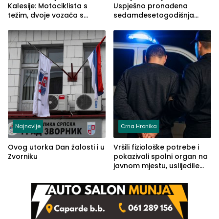
Kalesije: Motociklista s
Uspješno pronađena
težim, dvoje vozača s
sedamdesetogodišnja
lakšim povredama
Ivanka Lazić, rodom iz
Kravice.
Najnovije
Crna Hronika
Ovog utorka Dan žalosti i u
Vršili fiziološke potrebe i
Zvorniku
pokazivali spolni organ na
javnom mjestu, uslijedile
kazne