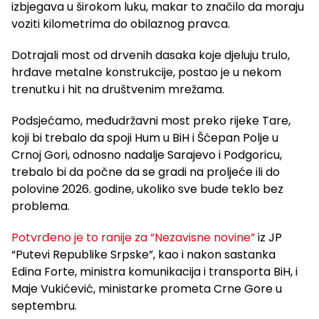
izbjegava u širokom luku, makar to značilo da moraju
voziti kilometrima do obilaznog pravca.
Dotrajali most od drvenih dasaka koje djeluju trulo,
hrđave metalne konstrukcije, postao je u nekom
trenutku i hit na društvenim mrežama.
Podsjećamo, međudržavni most preko rijeke Tare,
koji bi trebalo da spoji Hum u BiH i Šćepan Polje u
Crnoj Gori, odnosno nadalje Sarajevo i Podgoricu,
trebalo bi da počne da se gradi na proljeće ili do
polovine 2026. godine, ukoliko sve bude teklo bez
problema.
Potvrđeno je to ranije za “Nezavisne novine”
iz JP
“Putevi Republike Srpske”, kao i nakon sastanka
Edina Forte, ministra komunikacija i transporta BiH, i
Maje Vukićević, ministarke prometa Crne Gore u
septembru.