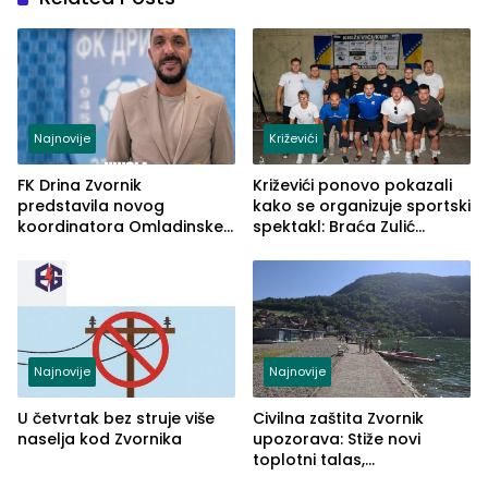
Najnovije
Križevići
FK Drina Zvornik
Križevići ponovo pokazali
predstavila novog
kako se organizuje sportski
koordinatora Omladinske
spektakl: Braća Zulić
škole
osvojila Križevići kup 2026
Najnovije
Najnovije
U četvrtak bez struje više
Civilna zaštita Zvornik
naselja kod Zvornika
upozorava: Stiže novi
toplotni talas,
temperature do 41 stepen