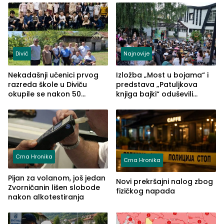
Divič
Najnovije
Nekadašnji učenici prvog
Izložba „Most u bojama“ i
razreda škole u Diviču
predstava „Patuljkova
okupile se nakon 50
knjiga bajki“ oduševili
godina, a učitelj Mustafa
posjetioce
Pašić im održao čas
(FOTO)
Crna Hronika
Crna Hronika
Pijan za volanom, još jedan
Novi prekršajni nalog zbog
Zvorničanin lišen slobode
fizičkog napada
nakon alkotestiranja