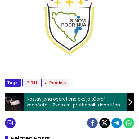
Tags:
BiH
Podrinje
Nastavljena operativna akcija „Gora“
započeta u Zvorniku, prethodnih dana lišeni
slobode državljani Iraka i Afganistana
Related Posts