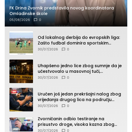
FK Drina Zvornik predstavila novog koordinatora
Omladinske škole
05/08/2026
0
Od lokalnog derbija do evropskih liga:
Zašto fudbal dominira sportskim
klađenjem
30/07/2026
0
Uhapšeno jedno lice zbog sumnje da je
učestvovalo u masovnoj tuči,
maloljetnik zadobio povrede
30/07/2026
0
Uručen još jedan prekršajni nalog zbog
vrijeđanja drugog lica na području
Zvornika
30/07/2026
0
Zvorničanin odbio testiranje na
prisustvo droge, visoka kazna zbog
kršenja Zakona o osnovama
30/07/2026
0