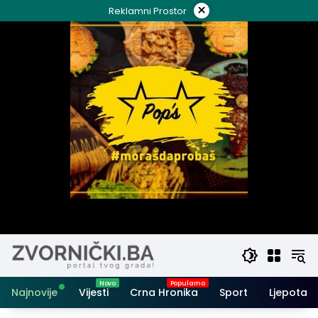
Skip
×
Reklamni Prostor
to
content
Najnovije
Vijesti
Crna Hronika
Sport
Ljepota i 