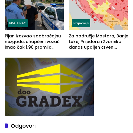
BRATUNAC
Najnovije
Pijan izazvao saobraćajnu
Za područje Mostara, Banje
nezgodu, uhapšeni vozač
Luke, Prijedora i Zvornika
imao čak 1,90 promila
danas upaljen crveni
alkohola u krvi
meteoalarm
Odgovori