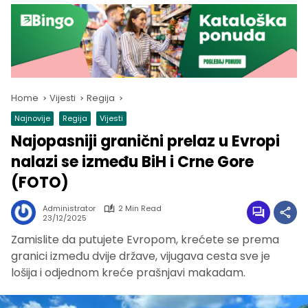
Home
Vijesti
Regija
Najnovije
Regija
Vijesti
Najopasniji granični prelaz u Evropi
nalazi se između BiH i Crne Gore
(FOTO)
Administrator
2 Min Read
23/12/2025
Zamislite da putujete Evropom, krećete se prema
granici između dvije države, vijugava cesta sve je
lošija i odjednom kreće prašnjavi makadam.