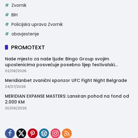
Zvornik
BiH
Policijska uprava Zvornik
obavjestenje
PROMOTEXT
Naše mjesto za naše ljude: Bingo Group svojim
uposlenicima posvećuje posebno lijep festivalski
trenutak
02/08/2026
Meridianbet zvanični sponzor UFC Fight Night Belgrade
24/07/2026
MERIDIAN EXPANSE MASTERS: Lansiran pohod na fond od
2.000 KM
20/06/2026