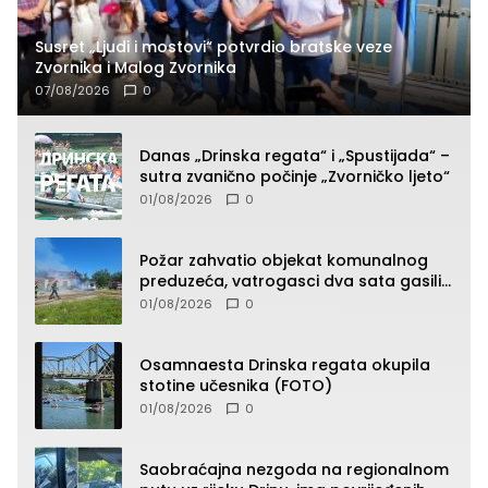
Susret „Ljudi i mostovi“ potvrdio bratske veze
Zvornika i Malog Zvornika
07/08/2026
0
Danas „Drinska regata“ i „Spustijada“ –
sutra zvanično počinje „Zvorničko ljeto“
01/08/2026
0
Požar zahvatio objekat komunalnog
preduzeća, vatrogasci dva sata gasili
vatru (FOTO)
01/08/2026
0
Osamnaesta Drinska regata okupila
stotine učesnika (FOTO)
01/08/2026
0
Saobraćajna nezgoda na regionalnom