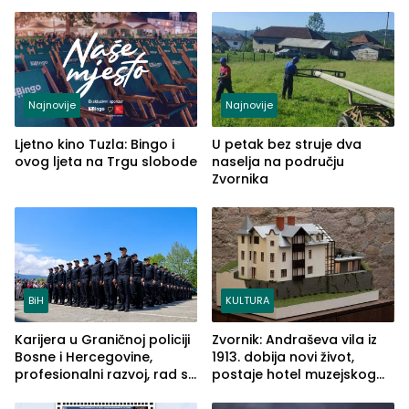
od Loznice prema Šapcu
(FOTO)
Najnovije
Najnovije
Ljetno kino Tuzla: Bingo i
U petak bez struje dva
ovog ljeta na Trgu slobode
naselja na području
Zvornika
BiH
KULTURA
Karijera u Graničnoj policiji
Zvornik: Andraševa vila iz
Bosne i Hercegovine,
1913. dobija novi život,
profesionalni razvoj, rad sa
postaje hotel muzejskog
savremenom opremom i
tipa
služba građanima