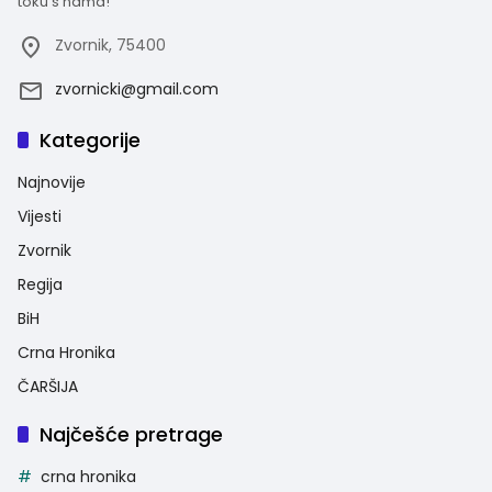
toku s nama!
Zvornik, 75400
zvornicki@gmail.com
Kategorije
Najnovije
Vijesti
Zvornik
Regija
BiH
Crna Hronika
ČARŠIJA
Najčešće pretrage
crna hronika