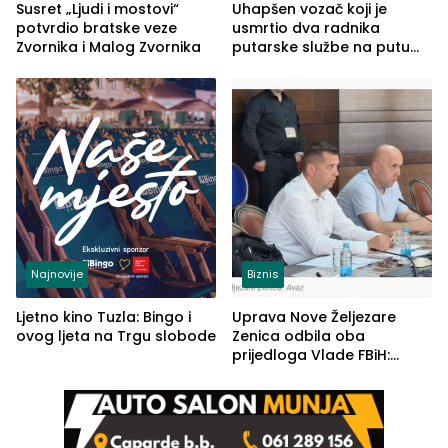
Susret „Ljudi i mostovi“
Uhapšen vozač koji je
potvrdio bratske veze
usmrtio dva radnika
Zvornika i Malog Zvornika
putarske službe na putu
od Loznice prema Šapcu
(FOTO)
Najnovije
Biznis
Ljetno kino Tuzla: Bingo i
Uprava Nove Željezare
ovog ljeta na Trgu slobode
Zenica odbila oba
prijedloga Vlade FBiH:
Ustrajni da je stečaj jedino
rješenje