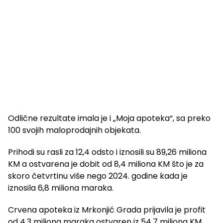
Odlične rezultate imala je i „Moja apoteka“, sa preko
100 svojih maloprodajnih objekata.
Prihodi su rasli za 12,4 odsto i iznosili su 89,26 miliona
KM a ostvarena je dobit od 8,4 miliona KM što je za
skoro četvrtinu više nego 2024. godine kada je
iznosila 6,8 miliona maraka.
Crvena apoteka iz Mrkonjić Grada prijavila je profit
od 4,3 miliona maraka ostvaren iz 54,7 miliona KM