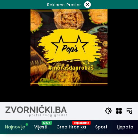
Skip
×
Reklamni Prostor
to
content
Najnovije
Vijesti
Crna Hronika
Sport
Ljepota i 