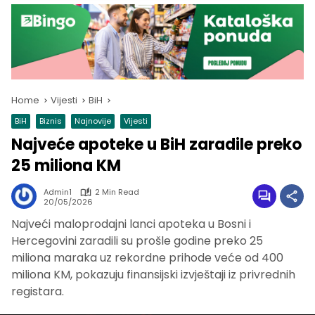
Home
Vijesti
BiH
BiH
Biznis
Najnovije
Vijesti
Najveće apoteke u BiH zaradile preko
25 miliona KM
Admin1
2 Min Read
20/05/2026
Najveći maloprodajni lanci apoteka u Bosni i
Hercegovini zaradili su prošle godine preko 25
miliona maraka uz rekordne prihode veće od 400
miliona KM, pokazuju finansijski izvještaji iz privrednih
registara.