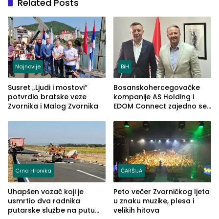
Related Posts
Najnovije
BiH
Susret „Ljudi i mostovi“
Bosanskohercegovačke
potvrdio bratske veze
kompanije AS Holding i
Zvornika i Malog Zvornika
EDOM Connect zajedno se
šire na tržište Maroka
Crna Hronika
ČARŠIJA
Uhapšen vozač koji je
Peto večer Zvorničkog ljeta
usmrtio dva radnika
u znaku muzike, plesa i
putarske službe na putu
velikih hitova