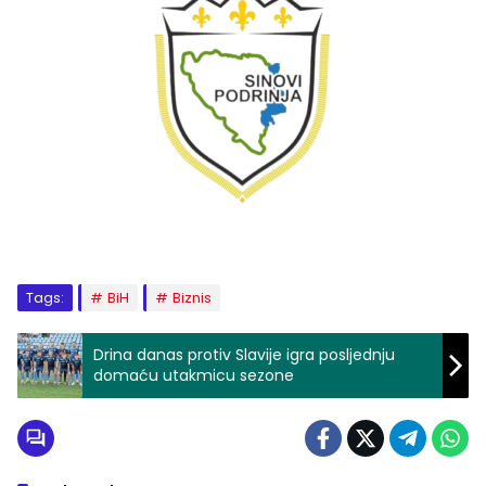
Tags:
BiH
Biznis
Drina danas protiv Slavije igra posljednju
domaću utakmicu sezone