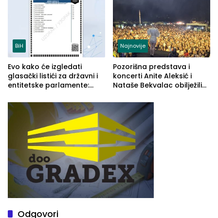
BiH
Najnovije
Evo kako će izgledati
Pozorišna predstava i
glasački listići za državni i
koncerti Anite Aleksić i
entitetske parlamente:
Nataše Bekvalac obilježili
Najveće izmjene biće
četvrto veče Zvorničkog
vidljive na njima
ljeta (FOTO)
Odgovori