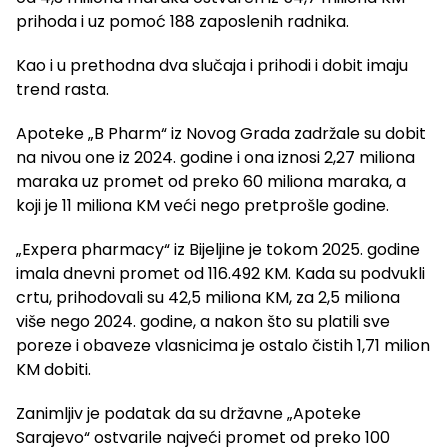
prihoda i uz pomoć 188 zaposlenih radnika.
Kao i u prethodna dva slučaja i prihodi i dobit imaju
trend rasta.
Apoteke „B Pharm“ iz Novog Grada zadržale su dobit
na nivou one iz 2024. godine i ona iznosi 2,27 miliona
maraka uz promet od preko 60 miliona maraka, a
koji je 11 miliona KM veći nego pretprošle godine.
„Expera pharmacy“ iz Bijeljine je tokom 2025. godine
imala dnevni promet od 116.492 KM. Kada su podvukli
crtu, prihodovali su 42,5 miliona KM, za 2,5 miliona
više nego 2024. godine, a nakon što su platili sve
poreze i obaveze vlasnicima je ostalo čistih 1,71 milion
KM dobiti.
Zanimljiv je podatak da su državne „Apoteke
Sarajevo“ ostvarile najveći promet od preko 100