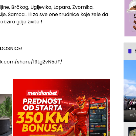
eljine, Brčkog, Ugljevika, Lopara, Zvornika,
je, Šamca… ili za sve one trudnice koje žele da
bzira gdje živite !
!
ADOSNICE!
ook.com/share/19Lg2vN5dF/
Kar
Her
sa
06/
gr