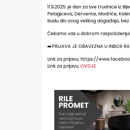
11.9.2025. je dan za sve trudnice iz Bij
Pelagiceva, Dervente, Modriče, Kalesi
budu dio ovog velikog događaja, bez o
Čekamo vas u dobrom raspoloženju
➡️PRIJAVA JE OBAVEZNA U INBOX R
Link za prijavu: https://www.faceb
Link za prijavu:
OVDJE