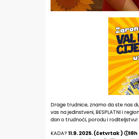
Drage trudnice, znamo da ste nas d
vas na jedinstveni, BESPLATNI i regi
dan o trudnoći, porodu i roditeljstvu!
KADA?
11.9. 2025. (četvrtak ) 🕕18h