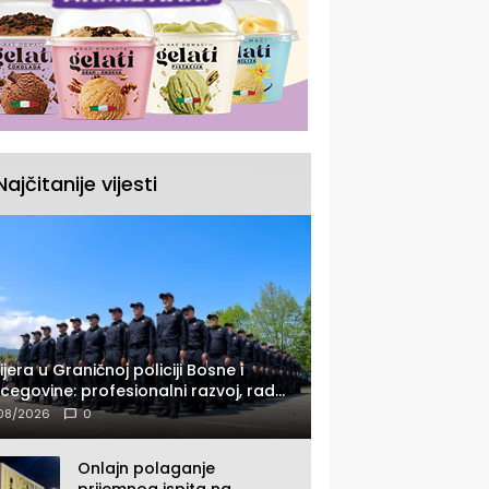
Najčitanije vijesti
ijera u Graničnoj policiji Bosne i
cegovine: profesionalni razvoj, rad
 savremenom opremom i služba
08/2026
0
ađanima
Onlajn polaganje