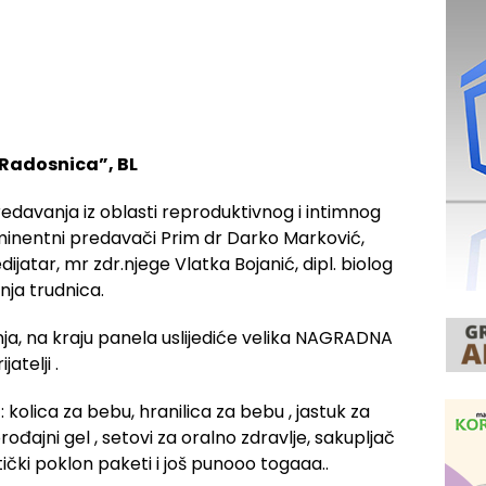
“Radosnica”, BL
davanja iz oblasti reproduktivnog i intimnog
 eminentni predavači Prim dr Darko Marković,
ijatar, mr zdr.njege Vlatka Bojanić, dipl. biolog
nja trudnica.
nja, na kraju panela uslijediće velika NAGRADNA
atelji .
️: kolica za bebu, hranilica za bebu , jastuk za
rođajni gel , setovi za oralno zdravlje, sakupljač
ički poklon paketi i još punooo togaaa..