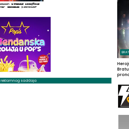
steča
BRA
Heroj
Bratu
pron
seda
j reklamnog sadržaja
a Iva
rodom