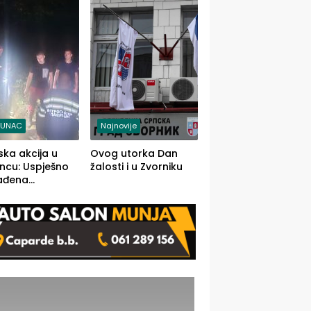
j jedino rješenje
TUNAC
Najnovije
ska akcija u
Ovog utorka Dan
ncu: Uspješno
žalosti i u Zvorniku
ađena
mdesetogodišnj
nka Lazić,
 iz Kravice.