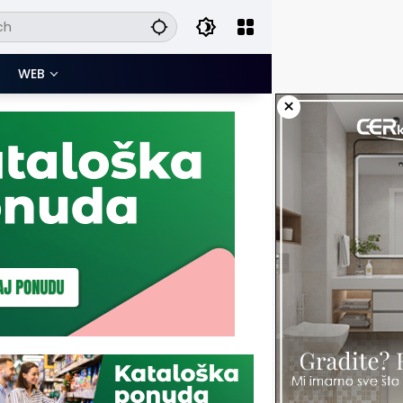
WEB
×