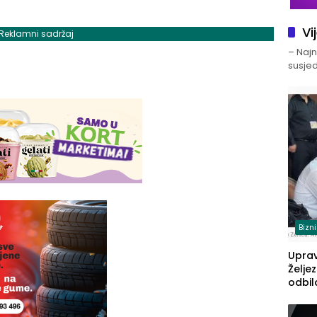
Vi
Reklamni sadržaj
– Najno
susjed
Bizn
Upra
Želje
odbil
prije
FBiH: 