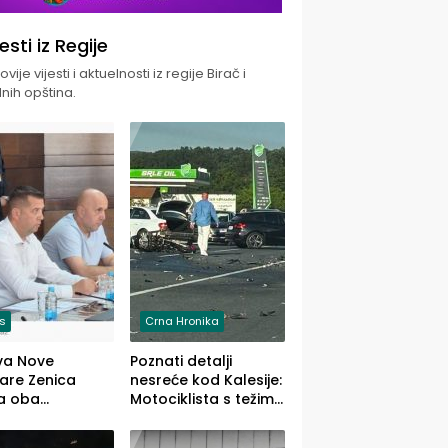
jesti iz Regije
vije vijesti i aktuelnosti iz regije Birač i
nih opština.
is
Crna Hronika
va Nove
Poznati detalji
zare Zenica
nesreće kod Kalesije:
a oba
Motociklista s težim,
dloga Vlade
dvoje vozača s
Ustrajni da je
lakšim povredama