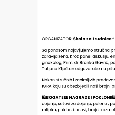
ORGANIZATOR:
Škola za trudnice 
Sa ponosom najavljujemo stručna pre
zdravlja žena. Kroz panel diskusiju,
ginekolog, Prim. dr Branka Gavrić, ped
Tatjana Klještan odgovaraće na pita
Nakon stručnih i zanimljivih predava
IGRA koju su obezbijedili naši brojni prij
🛍️
BOGATEEE NAGRADE I POKLONI
🛍
dojenje, setovi za dojenje, pelene , po
mlijeka, poklon bonovi, brojni kozmet