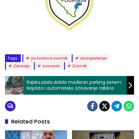
Tags:
jzu bolnica zvornik
obavjestenje
Zdravlje
zvornicki
Zvornik
Rajska plaža dobila moderan parking sistem:
Naplata i automatsko očitavanje tablica
Related Posts