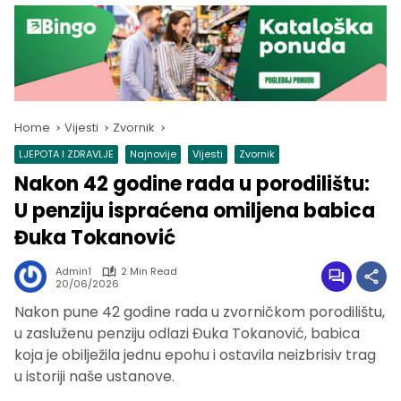
Home
Vijesti
Zvornik
LJEPOTA I ZDRAVLJE
Najnovije
Vijesti
Zvornik
Nakon 42 godine rada u porodilištu:
U penziju ispraćena omiljena babica
Đuka Tokanović
Admin1
2 Min Read
20/06/2026
Nakon pune 42 godine rada u zvorničkom porodilištu,
u zasluženu penziju odlazi Đuka Tokanović, babica
koja je obilježila jednu epohu i ostavila neizbrisiv trag
u istoriji naše ustanove.