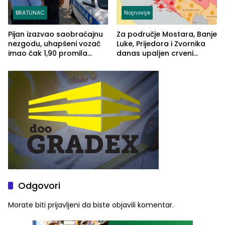
BRATUNAC
Najnovije
Pijan izazvao saobraćajnu
Za područje Mostara, Banje
nezgodu, uhapšeni vozač
Luke, Prijedora i Zvornika
imao čak 1,90 promila
danas upaljen crveni
alkohola u krvi
meteoalarm
Odgovori
Morate biti
prijavljeni
da biste objavili komentar.