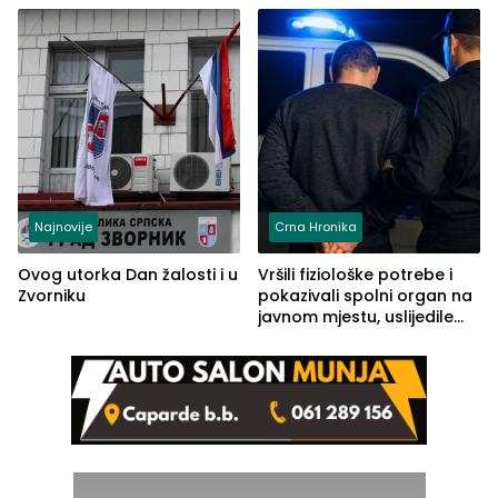
Kravice.
Najnovije
Crna Hronika
Ovog utorka Dan žalosti i u
Vršili fiziološke potrebe i
Zvorniku
pokazivali spolni organ na
javnom mjestu, uslijedile
kazne