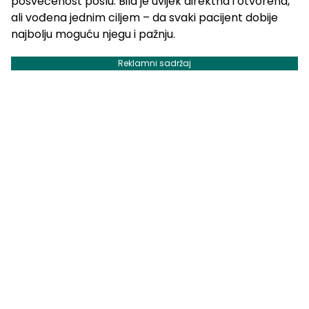
posvećenost poslu. Bila je uvijek direktna i otvorena,
ali vođena jednim ciljem – da svaki pacijent dobije
najbolju moguću njegu i pažnju.
Reklamni sadržaj