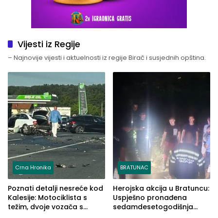
Vijesti iz Regije
– Najnovije vijesti i aktuelnosti iz regije Birač i susjednih opština.
Crna Hronika
BRATUNAC
Poznati detalji nesreće kod
Herojska akcija u Bratuncu:
Kalesije: Motociklista s
Uspješno pronađena
težim, dvoje vozača s
sedamdesetogodišnja
lakšim povredama
Ivanka Lazić, rodom iz