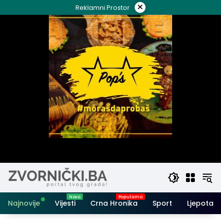
Skip
×
Reklamni Prostor
to
content
Najnovije
Vijesti
Crna Hronika
Sport
Ljepota i 