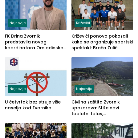
Najnovije
Križevići
FK Drina Zvornik
Križevići ponovo pokazali
predstavila novog
kako se organizuje sportski
koordinatora Omladinske
spektakl: Braća Zulić
škole
osvojila Križevići kup 2026
Najnovije
Najnovije
U četvrtak bez struje više
Civilna zaštita Zvornik
naselja kod Zvornika
upozorava: Stiže novi
toplotni talas,
temperature do 41 stepen