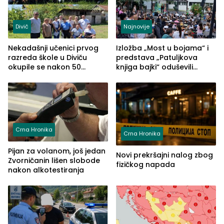
Divič
Najnovije
Nekadašnji učenici prvog
Izložba „Most u bojama“ i
razreda škole u Diviču
predstava „Patuljkova
okupile se nakon 50
knjiga bajki“ oduševili
godina, a učitelj Mustafa
posjetioce
Pašić im održao čas
(FOTO)
Crna Hronika
Crna Hronika
Pijan za volanom, još jedan
Novi prekršajni nalog zbog
Zvorničanin lišen slobode
fizičkog napada
nakon alkotestiranja