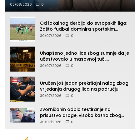
05/08/2026
0
Od lokalnog derbija do evropskih liga:
Zašto fudbal dominira sportskim
klađenjem
30/07/2026
0
Uhapšeno jedno lice zbog sumnje da je
učestvovalo u masovnoj tuči,
maloljetnik zadobio povrede
30/07/2026
0
Uručen još jedan prekršajni nalog zbog
vrijeđanja drugog lica na području
Zvornika
30/07/2026
0
Zvorničanin odbio testiranje na
prisustvo droge, visoka kazna zbog
kršenja Zakona o osnovama
30/07/2026
0
bezbjednosti saobraćaja