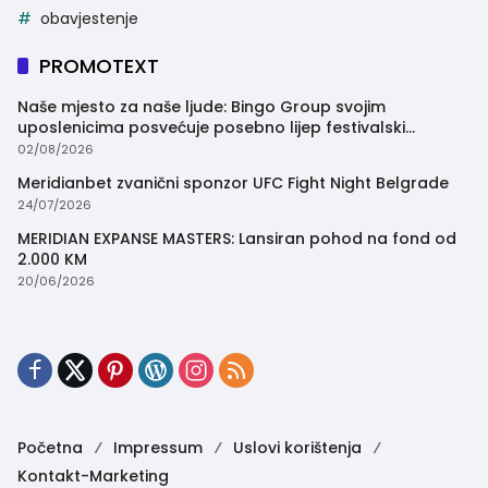
obavjestenje
PROMOTEXT
Naše mjesto za naše ljude: Bingo Group svojim
uposlenicima posvećuje posebno lijep festivalski
trenutak
02/08/2026
Meridianbet zvanični sponzor UFC Fight Night Belgrade
24/07/2026
MERIDIAN EXPANSE MASTERS: Lansiran pohod na fond od
2.000 KM
20/06/2026
Početna
Impressum
Uslovi korištenja
Kontakt-Marketing