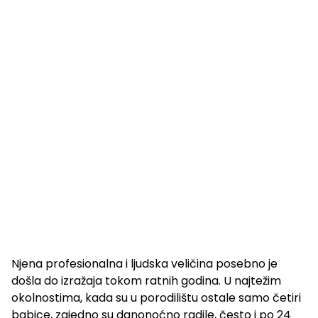
Njena profesionalna i ljudska veličina posebno je
došla do izražaja tokom ratnih godina. U najtežim
okolnostima, kada su u porodilištu ostale samo četiri
babice, zajedno su danonoćno radile, često i po 24