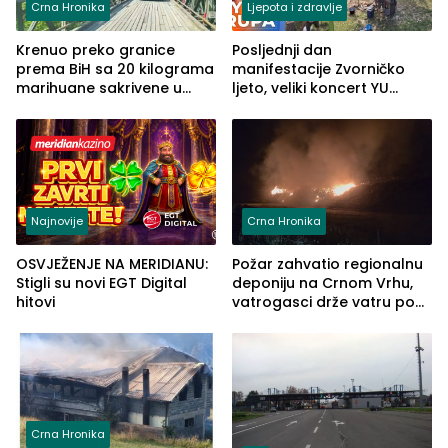
Crna Hronika
Ljepota i zdravlje
Krenuo preko granice
Posljednji dan
prema BiH sa 20 kilograma
manifestacije Zvorničko
marihuane sakrivene u
ljeto, veliki koncert YU
automobilu
grupe zatvara program
ove godine
Najnovije
Crna Hronika
OSVJEŽENJE NA MERIDIANU:
Požar zahvatio regionalnu
Stigli su novi EGT Digital
deponiju na Crnom Vrhu,
hitovi
vatrogasci drže vatru pod
kontrolom (FOTO)
Crna Hronika