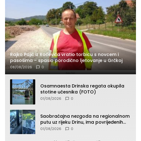
Rajko Pajić iz Roćevića vratio torbicu s novcem i
pasošima – spasio porodično ljetovanje u Grčkoj
08/08/2026
0
Osamnaesta Drinska regata okupila
stotine učesnika (FOTO)
01/08/2026
0
Saobraćajna nezgoda na regionalnom
putu uz rijeku Drinu, ima povrijeđenih
lica (FOTO)
01/08/2026
0