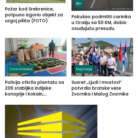
BiH
Požar kod Srebrenice,
potpuno izgorio objekt za
Pokušao podmititi carinika
uzgoj pilića (FOTO)
u Orašju sa 50 KM, dobio
osuđujuću presudu
Crna Hronika
Najnovije
Policija otkrila plantažu sa
Susret „Ljudi i mostovi“
206 stabljika indijske
potvrdio bratske veze
konoplje i kokain,
Zvornika i Malog Zvornika
uhapšena jedna osoba
(FOTO)