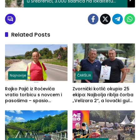
u Srebrenici, 3.000 sadnica na lokalitetu
Karačići za očuvanje autohtone četinarske
vrste
Related Posts
Najnovije
ČARŠIJA
Rajko Pajić iz Roćevića
Zvornički kotlić okupio 25
vratio torbicu s novcem i
ekipa: Najbolja riblja čorba
pasošima – spasio
„Velizara 2“, a lovački gulaš
porodično ljetovanje u
„Red i Zaprska“ (FOTO)
Grčkoj