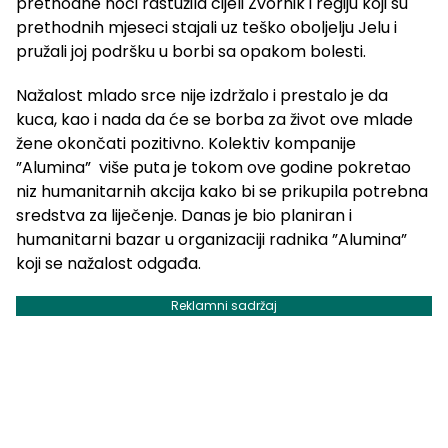
prethodne noći rastužila cijeli Zvornik i regiju koji su
prethodnih mjeseci stajali uz teško oboljelju Jelu i
pružali joj podršku u borbi sa opakom bolesti.
Nažalost mlado srce nije izdržalo i prestalo je da
kuca, kao i nada da će se borba za život ove mlade
žene okončati pozitivno. Kolektiv kompanije
”Alumina” više puta je tokom ove godine pokretao
niz humanitarnih akcija kako bi se prikupila potrebna
sredstva za liječenje. Danas je bio planiran i
humanitarni bazar u organizaciji radnika ”Alumina”
koji se nažalost odgađa.
Reklamni sadržaj