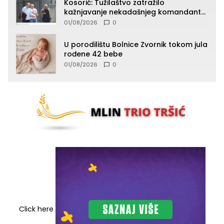
Kosorić: Tužilaštvo zatražilo
kažnjavanje nekadašnjeg komandanta
Vlaseničke brigade
01/08/2026
0
U porodilištu Bolnice Zvornik tokom jula
rođene 42 bebe
01/08/2026
0
Click here