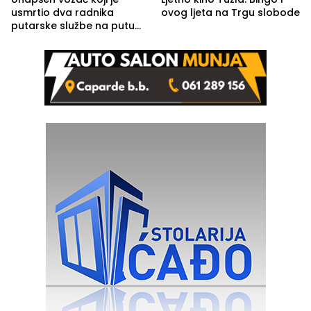
usmrtio dva radnika
ovog ljeta na Trgu slobode
putarske službe na putu
od Loznice prema Šapcu
(FOTO)