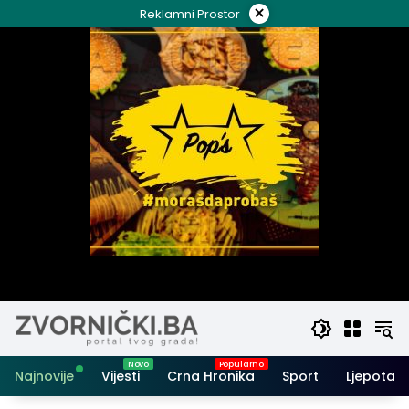
Skip
×
Reklamni Prostor
to
content
Najnovije
Vijesti
Crna Hronika
Sport
Ljepota i 