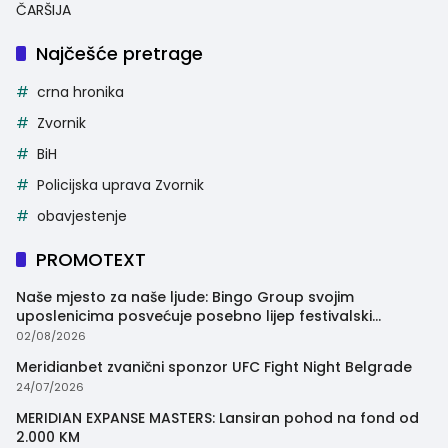
ČARŠIJA
Najčešće pretrage
crna hronika
Zvornik
BiH
Policijska uprava Zvornik
obavjestenje
PROMOTEXT
Naše mjesto za naše ljude: Bingo Group svojim
uposlenicima posvećuje posebno lijep festivalski
trenutak
02/08/2026
Meridianbet zvanični sponzor UFC Fight Night Belgrade
24/07/2026
MERIDIAN EXPANSE MASTERS: Lansiran pohod na fond od
2.000 KM