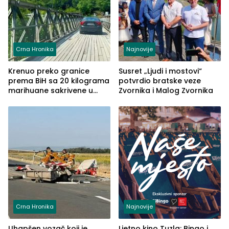
Crna Hronika
Najnovije
Krenuo preko granice
Susret „Ljudi i mostovi“
prema BiH sa 20 kilograma
potvrdio bratske veze
marihuane sakrivene u
Zvornika i Malog Zvornika
automobilu
Crna Hronika
Najnovije
Uhapšen vozač koji je
Ljetno kino Tuzla: Bingo i