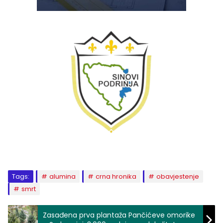
Tags:
alumina
crna hronika
obavjestenje
smrt
Zasađena prva plantaža Pančićeve omorike