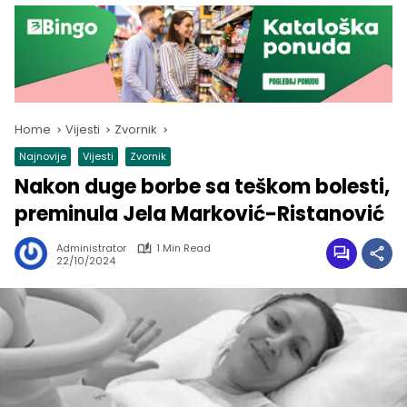
Home
Vijesti
Zvornik
Najnovije
Vijesti
Zvornik
Nakon duge borbe sa teškom bolesti,
preminula Jela Marković-Ristanović
Administrator
1 Min Read
22/10/2024