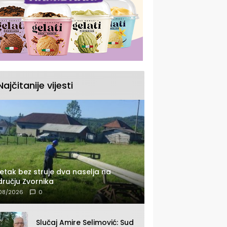
Najčitanije vijesti
etak bez struje dva naselja na
ručju Zvornika
08/2026
0
Slučaj Amire Selimović: Sud