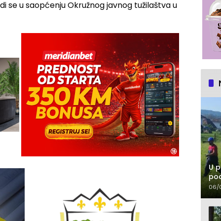
odi se u saopćenju Okružnog javnog tužilaštva u
U p
pod
06/