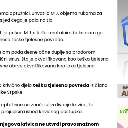
ema optužnici, uhvatila M.J. objema rukama za
ljed čega je pala na tlo.
L. je prišao M.J. s leđa i metalnim bokserom ga
nese teške tjelesne povrede.
relom poda desne očne duplje sa prodorom
ični sinus, što je okvalifikovano kao teška tjelesna
sne obrve okvalifikovana kao laka tjelesna
a krivično djelo
teška tjelesna povreda
iz člana
ike Srpske.
optužnice ne znači i utvrđivanje krivice, te
rejudicira ishod krivičnog postupka.
 njegova krivica ne utvrdi pravosnažnom