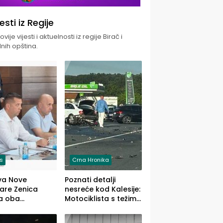
jesti iz Regije
vije vijesti i aktuelnosti iz regije Birač i
nih opština.
is
Crna Hronika
va Nove
Poznati detalji
zare Zenica
nesreće kod Kalesije:
a oba
Motociklista s težim,
dloga Vlade
dvoje vozača s
Ustrajni da je
lakšim povredama