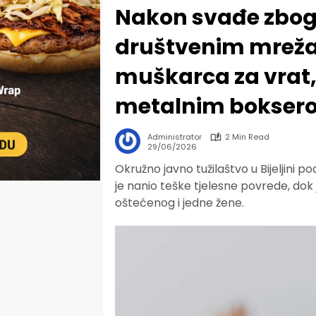
Nakon svađe zbog 
društvenim mreža
muškarca za vrat,
metalnim bokser
Administrator
2 Min Read
29/06/2026
Okružno javno tužilaštvo u Bijeljini p
je nanio teške tjelesne povrede, do
oštećenog i jedne žene.