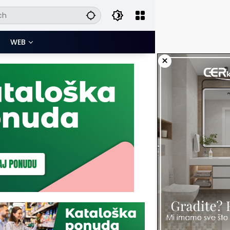
WEB
×