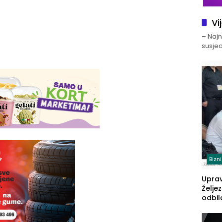
Vi
– Najno
susjed
Bizn
Upra
Želje
odbil
prije
FBiH: 