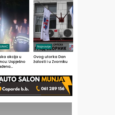
j jedino rješenje
TUNAC
Najnovije
ska akcija u
Ovog utorka Dan
ncu: Uspješno
žalosti i u Zvorniku
ađena
mdesetogodišnj
nka Lazić,
 iz Kravice.