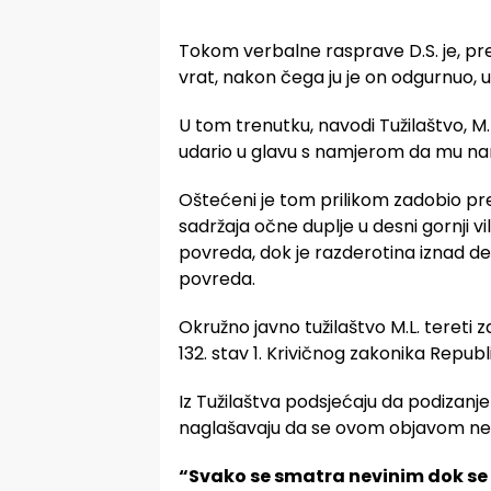
Tokom verbalne rasprave D.S. je, pr
vrat, nakon čega ju je on odgurnuo, us
U tom trenutku, navodi Tužilaštvo, M.
udario u glavu s namjerom da mu na
Oštećeni je tom prilikom zadobio p
sadržaja očne duplje u desni gornji vil
povreda, dok je razderotina iznad de
povreda.
Okružno javno tužilaštvo M.L. tereti z
132. stav 1. Krivičnog zakonika Republ
Iz Tužilaštva podsjećaju da podizanje 
naglašavaju da se ovom objavom ne p
“Svako se smatra nevinim dok se