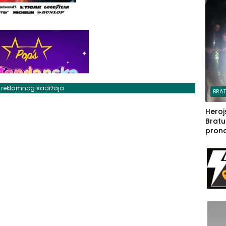
steča
j reklamnog sadržaja
BRA
Heroj
Bratu
pron
seda
a Iva
rodom