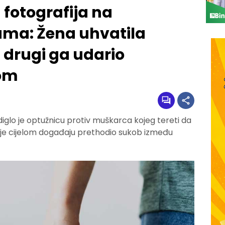
fotografija na
ma: Žena uhvatila
 drugi ga udario
om
odiglo je optužnicu protiv muškarca kojeg tereti da
k je cijelom događaju prethodio sukob između