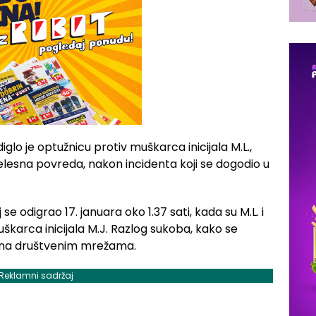
diglo je optužnicu protiv muškarca inicijala M.L.,
tjelesna povreda, nakon incidenta koji se dogodio u
odigrao 17. januara oko 1.37 sati, kada su M.L. i
muškarca inicijala M.J. Razlog sukoba, kako se
ne na društvenim mrežama.
Reklamni sadržaj