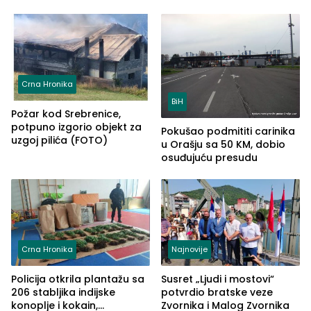
kontrolom (FOTO)
Crna Hronika
BiH
Požar kod Srebrenice,
potpuno izgorio objekt za
Pokušao podmititi carinika
uzgoj pilića (FOTO)
u Orašju sa 50 KM, dobio
osuđujuću presudu
Crna Hronika
Najnovije
Policija otkrila plantažu sa
Susret „Ljudi i mostovi“
206 stabljika indijske
potvrdio bratske veze
konoplje i kokain,
Zvornika i Malog Zvornika