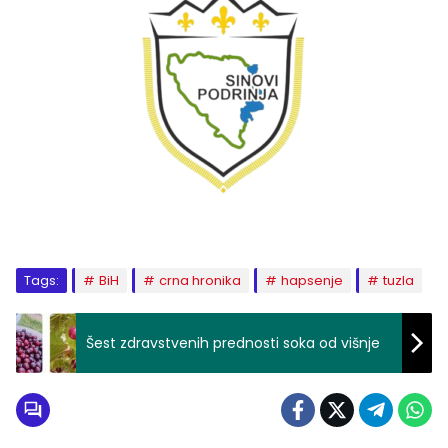
Tags:
BiH
crna hronika
hapsenje
tuzla
Šest zdravstvenih prednosti soka od višnje