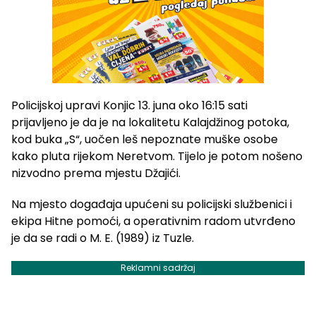
Policijskoj upravi Konjic 13. juna oko 16:15 sati
prijavljeno je da je na lokalitetu Kalajdžinog potoka,
kod buka „S“, uočen leš nepoznate muške osobe
kako pluta rijekom Neretvom. Tijelo je potom nošeno
nizvodno prema mjestu Džajići.
Na mjesto događaja upućeni su policijski službenici i
ekipa Hitne pomoći, a operativnim radom utvrđeno
je da se radi o M. E. (1989) iz Tuzle.
Reklamni sadržaj