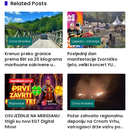
Related Posts
Crna Hronika
Ljepota i zdravlje
Krenuo preko granice
Posljednji dan
prema BiH sa 20 kilograma
manifestacije Zvorničko
marihuane sakrivene u
ljeto, veliki koncert YU
automobilu
grupe zatvara program
ove godine
Najnovije
Crna Hronika
OSVJEŽENJE NA MERIDIANU:
Požar zahvatio regionalnu
Stigli su novi EGT Digital
deponiju na Crnom Vrhu,
hitovi
vatrogasci drže vatru pod