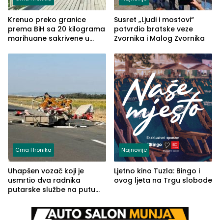
Krenuo preko granice
Susret „Ljudi i mostovi“
prema BiH sa 20 kilograma
potvrdio bratske veze
marihuane sakrivene u
Zvornika i Malog Zvornika
automobilu
Crna Hronika
Najnovije
Uhapšen vozač koji je
Ljetno kino Tuzla: Bingo i
usmrtio dva radnika
ovog ljeta na Trgu slobode
putarske službe na putu
od Loznice prema Šapcu
(FOTO)