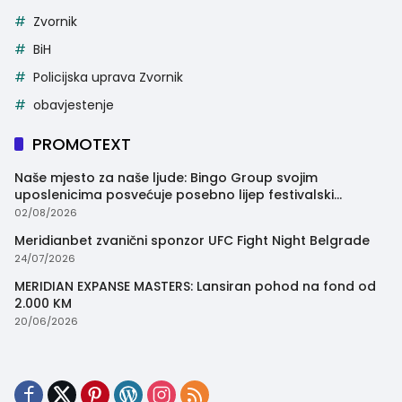
Zvornik
BiH
Policijska uprava Zvornik
obavjestenje
PROMOTEXT
Naše mjesto za naše ljude: Bingo Group svojim
uposlenicima posvećuje posebno lijep festivalski
trenutak
02/08/2026
Meridianbet zvanični sponzor UFC Fight Night Belgrade
24/07/2026
MERIDIAN EXPANSE MASTERS: Lansiran pohod na fond od
2.000 KM
20/06/2026