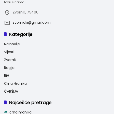
toku s nama!
Zvornik, 75400
zvornicki@gmail.com
Kategorije
Najnovije
Vijesti
Zvornik
Regija
BiH
Crna Hronika
ČARŠIJA
Najčešće pretrage
crna hronika