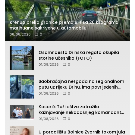
Krenuo preko granice prema BiH sa 20 kilograma
marihuane sakrivene u automobilu
08/08/2026
0
Osamnaesta Drinska regata okupila
stotine učesnika (FOTO)
01/08/2026
0
Saobraćajna nezgoda na regionalnom
putu uz rijeku Drinu, ima povrijeđenih
lica (FOTO)
01/08/2026
0
Kosorić: Tužilaštvo zatražilo
kažnjavanje nekadašnjeg komandanta
Vlaseničke brigade
01/08/2026
0
U porodilištu Bolnice Zvornik tokom jula