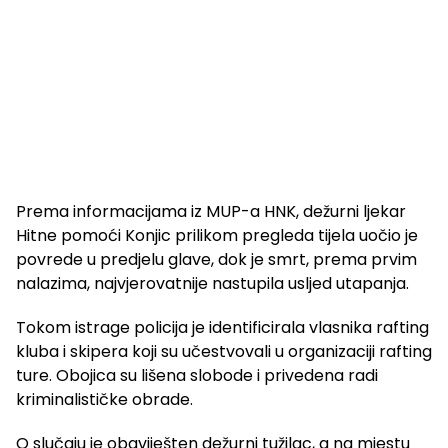
Prema informacijama iz MUP-a HNK, dežurni ljekar
Hitne pomoći Konjic prilikom pregleda tijela uočio je
povrede u predjelu glave, dok je smrt, prema prvim
nalazima, najvjerovatnije nastupila usljed utapanja.
Tokom istrage policija je identificirala vlasnika rafting
kluba i skipera koji su učestvovali u organizaciji rafting
ture. Obojica su lišena slobode i privedena radi
kriminalističke obrade.
O slučaju je obaviješten dežurni tužilac, a na mjestu