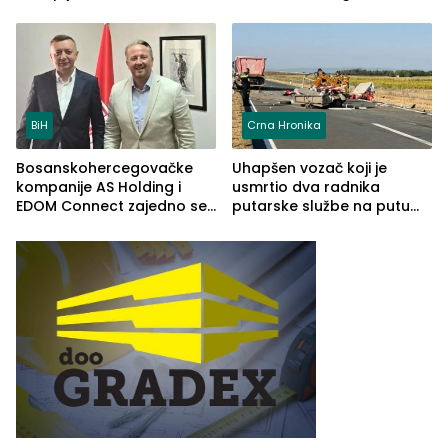
uhapšena jedna osoba
(FOTO)
BiH
Crna Hronika
Bosanskohercegovačke
Uhapšen vozač koji je
kompanije AS Holding i
usmrtio dva radnika
EDOM Connect zajedno se
putarske službe na putu
šire na tržište Maroka
od Loznice prema Šapcu
(FOTO)