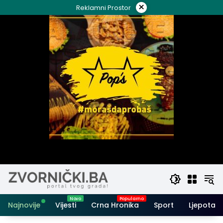
Skip
×
Reklamni Prostor
to
content
Najnovije
Vijesti
Crna Hronika
Sport
Ljepota i 