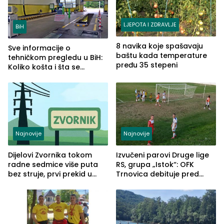
LJEPOTA I ZDRAVLJE
BiH
8 navika koje spašavaju
Sve informacije o
baštu kada temperature
tehničkom pregledu u BiH:
pređu 35 stepeni
Koliko košta i šta se
pregleda
Najnovije
Najnovije
Dijelovi Zvornika tokom
Izvučeni parovi Druge lige
radne sedmice više puta
RS, grupa „Istok“: OFK
bez struje, prvi prekid u
Trnovica debituje pred
ponedjeljak
domaćim navijačima protiv
Drine HE