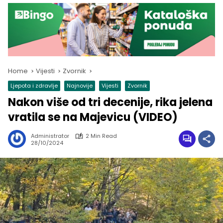
Home
Vijesti
Zvornik
Ljepota i zdravlje
Najnovije
Vijesti
Zvornik
Nakon više od tri decenije, rika jelena
vratila se na Majevicu (VIDEO)
Administrator
2 Min Read
28/10/2024