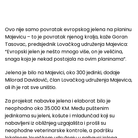
Ovo nije samo povratak evropskog jelena na planinu
Majevicu – to je povratak njenog kralja, kaže Goran
Tasovac, predsjednik Lovačkog udruženja Majevica:
“Evropski jelen je nešto mnogo više, on je veličina,
snaga koja je nekad postojala na ovim planinama”.
Jelena je bilo na Majevici, oko 300 jedinki, dodaje
Milorad Davidović, član Lovačkog udruženja Majevica,
ali ih je rat sve uništio.
Za projekat nabavke jelena i elaborat bilo je
neophodno oko 35.000 KM. Među puštenim
jedinkama su jeleni, košute i mladunčad koji su
nabavljeni iz obližnjeg uzgajališta i prošli su
neophodne veterinarske kontrole, a podršku
lokalnom lovačkom udruženju u nabavci jelena