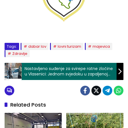
Tags:
dabar lov
lovni turizam
majevica
Zdravlje
Nastavljeno suđenje za svirepe ratne zločine
u Vlasenici: Jednom svjedoku u zapaljenoj
porodičnoj kući izgorio djed
Related Posts