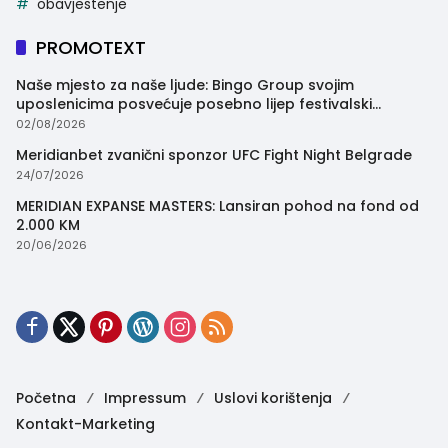
obavjestenje
PROMOTEXT
Naše mjesto za naše ljude: Bingo Group svojim
uposlenicima posvećuje posebno lijep festivalski
trenutak
02/08/2026
Meridianbet zvanični sponzor UFC Fight Night Belgrade
24/07/2026
MERIDIAN EXPANSE MASTERS: Lansiran pohod na fond od
2.000 KM
20/06/2026
Početna
Impressum
Uslovi korištenja
Kontakt-Marketing