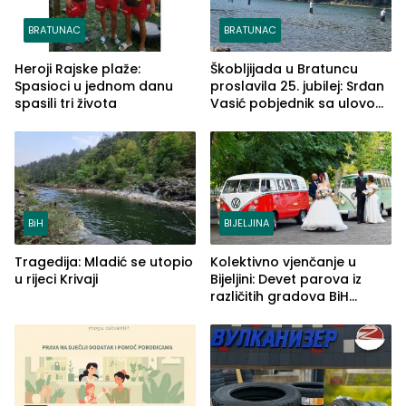
BRATUNAC
BRATUNAC
Heroji Rajske plaže:
Škobljijada u Bratuncu
Spasioci u jednom danu
proslavila 25. jubilej: Srđan
spasili tri života
Vasić pobjednik sa ulovom
od 2.040 grama (FOTO)
BiH
BIJELJINA
Tragedija: Mladić se utopio
Kolektivno vjenčanje u
u rijeci Krivaji
Bijeljini: Devet parova iz
različitih gradova BiH
izgovorilo sudbonosno da