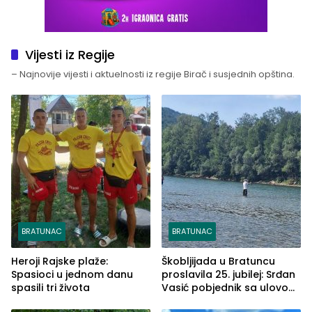
Vijesti iz Regije
– Najnovije vijesti i aktuelnosti iz regije Birač i susjednih opština.
BRATUNAC
BRATUNAC
Heroji Rajske plaže:
Škobljijada u Bratuncu
Spasioci u jednom danu
proslavila 25. jubilej: Srđan
spasili tri života
Vasić pobjednik sa ulovom
od 2.040 grama (FOTO)