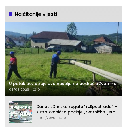
Najčitanije vijesti
U petak bez struje dva naselja na području Zvornika
06/08/2026
0
Danas „Drinska regata“ i „Spustijada“ –
sutra zvanično počinje „Zvorničko ljeto“
01/08/2026
0