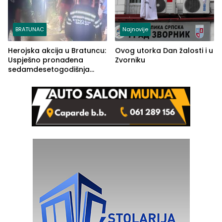
BRATUNAC
Najnovije
Herojska akcija u Bratuncu:
Ovog utorka Dan žalosti i u
Uspješno pronađena
Zvorniku
sedamdesetogodišnja
Ivanka Lazić, rodom iz
Kravice.