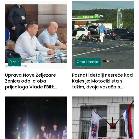
Biznis
Crna Hronika
Uprava Nove Željezare
Poznati detalji nesreće kod
Zenica odbila oba
Kalesije: Motociklista s
prijedloga Vlade FBiH:
težim, dvoje vozača s
Ustrajni da je stečaj jedino
lakšim povredama
rješenje