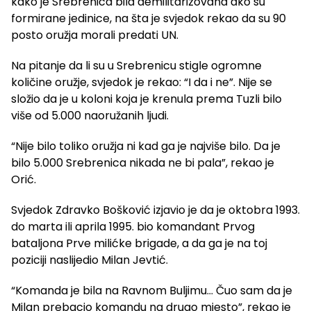
kako je Srebrenica bila demilitarizovana ako su
formirane jedinice, na šta je svjedok rekao da su 90
posto oružja morali predati UN.
Na pitanje da li su u Srebrenicu stigle ogromne
količine oružje, svjedok je rekao: “I da i ne”. Nije se
složio da je u koloni koja je krenula prema Tuzli bilo
više od 5.000 naoružanih ljudi.
“Nije bilo toliko oružja ni kad ga je najviše bilo. Da je
bilo 5.000 Srebrenica nikada ne bi pala”, rekao je
Orić.
Svjedok Zdravko Bošković izjavio je da je oktobra 1993.
do marta ili aprila 1995. bio komandant Prvog
bataljona Prve milićke brigade, a da ga je na toj
poziciji naslijedio Milan Jevtić.
“Komanda je bila na Ravnom Buljimu… Čuo sam da je
Milan prebacio komandu na drugo mjesto”, rekao je