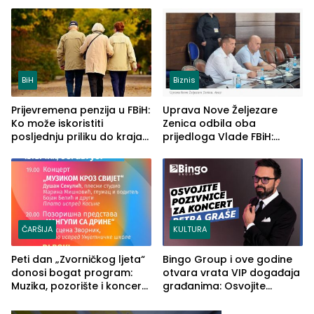
ljeta (FOTO)
BiH
Biznis
Prijevremena penzija u FBiH:
Uprava Nove Željezare
Ko može iskoristiti
Zenica odbila oba
posljednju priliku do kraja
prijedloga Vlade FBiH:
2026. godine
Ustrajni da je stečaj jedino
rješenje
ČARŠIJA
KULTURA
Peti dan „Zvorničkog ljeta“
Bingo Group i ove godine
donosi bogat program:
otvara vrata VIP događaja
Muzika, pozorište i koncert
građanima: Osvojite
Stoje
ulaznice za koncert Petra
Graše