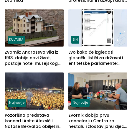
Zvornika
profesionalni razvoj, rad sa
savremenom opremom i
služba građanima
KULTURA
BiH
Zvornik: Andraševa vila iz
Evo kako će izgledati
1913. dobija novi život,
glasački listići za državni i
postaje hotel muzejskog
entitetske parlamente:
tipa
Najveće izmjene biće
vidljive na njima
Najnovije
Najnovije
Pozorišna predstava i
Zvornik dobija prvu
koncerti Anite Aleksić i
kancelariju Centra za
Nataše Bekvalac obilježili
nestalu i zlostavljanu djecu
četvrto veče Zvorničkog
u RS-u