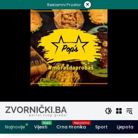
Skip
×
Reklamni Prostor
to
content
Najnovije
Vijesti
Crna Hronika
Sport
Ljepota i 