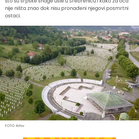
što su srpske snage ušle u Srebrenicu i kako za oca
nije ništa znao dok nisu pronađeni njegovi posmrtni
ostaci.
FOTO: Arhiv