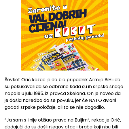
Ševket Orić kazao je da bio pripadnik Armije BiH i da
su pokušavali da se odbrane kada su ih srpske snage
napale u julu 1995. iz pravca Skelana. On je naveo da
je došla naredba da se povuku, jer će NATO avioni
gađati srpske položaje, ali to se nije dogodilo.
“Ja sam s linije otišao pravo na Buljim”, rekao je Orić,
dodajući da su došli njegov otac i braća koji nisu bili