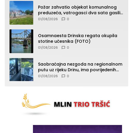
Požar zahvatio objekat komunalnog
preduzeća, vatrogasci dva sata gasili
vatru (FOTO)
01/08/2026
0
Osamnaesta Drinska regata okupila
stotine učesnika (FOTO)
01/08/2026
0
Saobraćajna nezgoda na regionalnom
putu uz rijeku Drinu, ima povrijeđenih
lica (FOTO)
01/08/2026
0