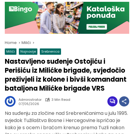
Home
Milići
Milići
Najnovije
Srebrenica
Nastavljeno suđenje Ostojiću i
Perišiću iz Milićke brigade, svjedočio
preživjeli iz kolone i bivši komandant
bataljona Milićke brigade VRS
Administrator
3 Min Read
07/05/2026
Na suđenju za zločine nad Srebreničanima u julu 1995.
svjedok Tužilaštva Bosne i Hercegovine ispričao je
kako je s ocem i braćom krenuo prema Tuzli nakon