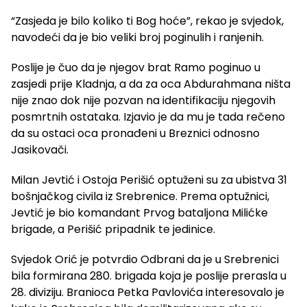
“Zasjeda je bilo koliko ti Bog hoće”, rekao je svjedok,
navodeći da je bio veliki broj poginulih i ranjenih.
Poslije je čuo da je njegov brat Ramo poginuo u
zasjedi prije Kladnja, a da za oca Abdurahmana ništa
nije znao dok nije pozvan na identifikaciju njegovih
posmrtnih ostataka. Izjavio je da mu je tada rečeno
da su ostaci oca pronađeni u Breznici odnosno
Jasikovači.
Milan Jevtić i Ostoja Perišić optuženi su za ubistva 31
bošnjačkog civila iz Srebrenice. Prema optužnici,
Jevtić je bio komandant Prvog bataljona Milićke
brigade, a Perišić pripadnik te jedinice.
Svjedok Orić je potvrdio Odbrani da je u Srebrenici
bila formirana 280. brigada koja je poslije prerasla u
28. diviziju. Branioca Petka Pavlovića interesovalo je