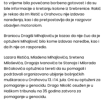
to vrijeme bila povećana borbena gotovost i da su
bile informacije o kretanju kolone iz Srebrenice. Rakić
je rekao da im Ristić u Orahovcu nije izdavao
naređenja, kao i da pretpostavlja da je razgovor
obavljen motorolom.
Braniocu Dragiši Mihajloviću je kazao da nije čuo da je
optuženi Mihajlović bilo kome izdavao naredbe, kao i
da ih nije on rasporedio.
Lazara Ristića, Mladena Mihajlovića, Sretena
Miloševića, Dragoja Ivanovića te Stanoja i Milorada
Birčakovića optužnica tereti da su pomagali i
podržavali organizovano ubijanje bošnjačkih
muškaraca u Orahovcu 13. i 14. jula. Oni su optuženi za
pomaganje u genocidu. Drago Nikolić osuđen je u
Haškom tribunalu na 35 godina zatvora za
pomaganje u genocidu.