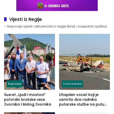
Vijesti iz Regije
– Najnovije vijesti i aktuelnosti iz regije Birač i susjednih opština.
Najnovije
Crna Hronika
Susret „Ljudi i mostovi“
Uhapšen vozač koji je
potvrdio bratske veze
usmrtio dva radnika
Zvornika i Malog Zvornika
putarske službe na putu
od Loznice prema Šapcu
(FOTO)