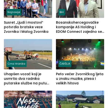
Najnovije
BiH
Susret „Ljudi i mostovi“
Bosanskohercegovačke
potvrdio bratske veze
kompanije AS Holding i
Zvornika i Malog Zvornika
EDOM Connect zajedno se
šire na tržište Maroka
Crna Hronika
ČARŠIJA
Uhapšen vozač koji je
Peto večer Zvorničkog ljeta
usmrtio dva radnika
u znaku muzike, plesa i
putarske službe na putu
velikih hitova
od Loznice prema Šapcu
(FOTO)