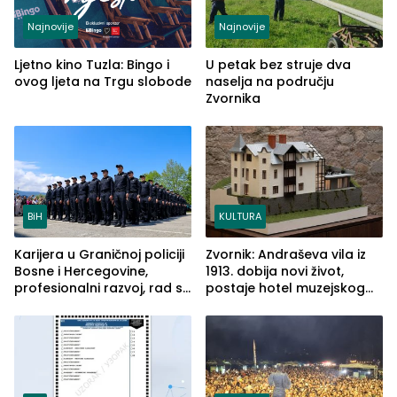
Najnovije
Najnovije
Ljetno kino Tuzla: Bingo i
U petak bez struje dva
ovog ljeta na Trgu slobode
naselja na području
Zvornika
BiH
KULTURA
Karijera u Graničnoj policiji
Zvornik: Andraševa vila iz
Bosne i Hercegovine,
1913. dobija novi život,
profesionalni razvoj, rad sa
postaje hotel muzejskog
savremenom opremom i
tipa
služba građanima