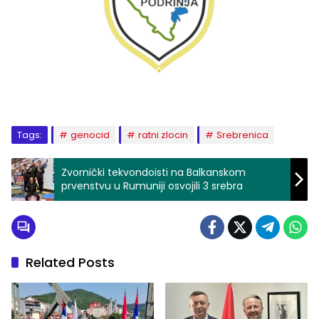
Tags:
genocid
ratni zlocin
Srebrenica
Zvornički tekvondoisti na Balkanskom
prvenstvu u Rumuniji osvojili 3 srebra
Related Posts