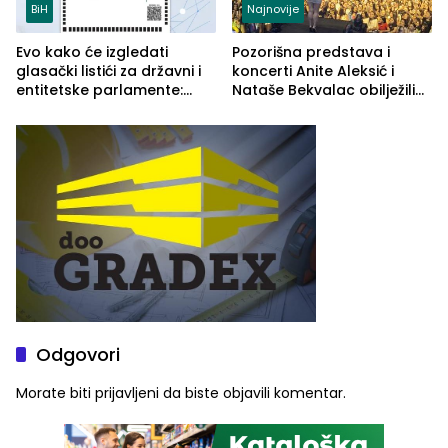
BiH
Najnovije
Evo kako će izgledati
Pozorišna predstava i
glasački listići za državni i
koncerti Anite Aleksić i
entitetske parlamente:
Nataše Bekvalac obilježili
Najveće izmjene biće
četvrto veče Zvorničkog
vidljive na njima
ljeta (FOTO)
Odgovori
Morate biti
prijavljeni
da biste objavili komentar.