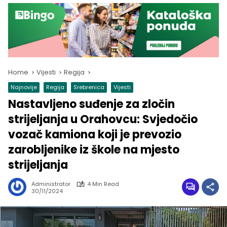
Home
Vijesti
Regija
Najnovije
Regija
Srebrenica
Vijesti
Nastavljeno suđenje za zločin
strijeljanja u Orahovcu: Svjedočio
vozač kamiona koji je prevozio
zarobljenike iz škole na mjesto
strijeljanja
Administrator
4 Min Read
30/11/2024