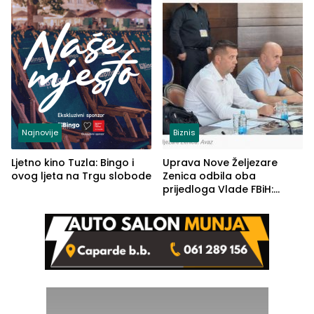
Najnovije
Biznis
Ljetno kino Tuzla: Bingo i
Uprava Nove Željezare
ovog ljeta na Trgu slobode
Zenica odbila oba
prijedloga Vlade FBiH:
Ustrajni da je stečaj jedino
rješenje