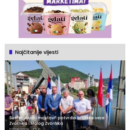
Najčitanije vijesti
Susret „Ljudi i mostovi“ potvrdio bratske veze
Zvornika i Malog Zvornika
07/08/2026
0