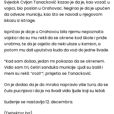
Svjedok Cvijan Tanacković kazao je da je, kao vozač u
vojsci, bio poslan u Orahovac. Negirao je da je upućen
da odveze municiju, kao što se navodi u njegovom
iskazu iz istrage.
Ispričao je da je u Orahovcu bila njemu nepoznata
vojska i da su mu rekli da se okrene kod škole i priđe
vratima, te da je osjetio da neki ulaze u kamion, a
potom mu dali uputstva kuda da vozi do jedne livade.
“Kad sam došao, jedan mi pokazao da se okrenem.
Vidio sam tri, četiri sanduka municije. Ljudi su izašli i
meni su rekli: ‘Vozi!’“, prisjetio se Tanacković.
On je dodao da je do mraka napravio više tura, da se
čula pucnjava i da je na livadi vidio ljude koji su ležali.
Suđenje se nastavlja 12. decembra.
(Detektor.ba)