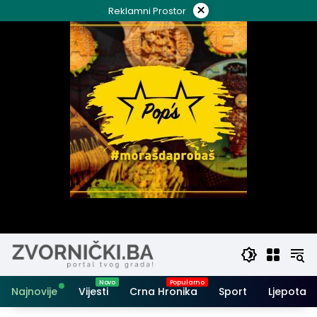
Skip
×
Reklamni Prostor
to
content
Najnovije
Vijesti
Crna Hronika
Sport
Ljepota i 