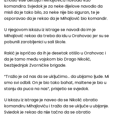
iznosio više detalja i Mihajlovića navodio kao
komandira. Svjedok je za neke dijelove navodio da
misli da je tako bilo, za neke nije bio siguran, te je
osporavao da je rekao da je Mihajlović bio komandir.
U njegovom iskazu iz istrage se navodi da im je
Mihajlović rekao da treba da idu u Orahovac jer su se
pobunili zarobljenici u sali škole.
Rakić je ispričao da ih je desetak otišlo u Orahovac i
da je tamo među vojskom bio Drago Nikolić,
bezbjednjak Zvorničke brigade.
“Tražio je od nas da se uključimo… da ubijamo ljude. Mi
smo svi odbili. On je bio tako bahat, maltene je bio u
stanju da puca na nas“, prisjetio se svjedok.
U iskazu iz istrage je naveo da se Nikolić obratio
komandiru Mihajloviću i tražio da se uključe u ubijanje.
Svjedok je rekao da nije tačno da se obratio