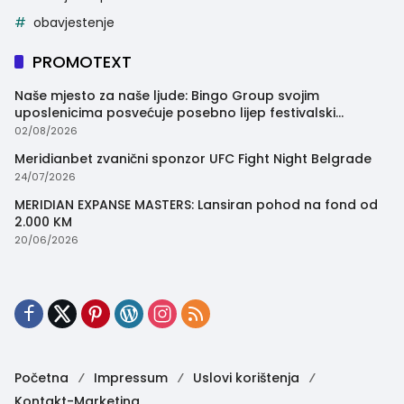
obavjestenje
PROMOTEXT
Naše mjesto za naše ljude: Bingo Group svojim
uposlenicima posvećuje posebno lijep festivalski
trenutak
02/08/2026
Meridianbet zvanični sponzor UFC Fight Night Belgrade
24/07/2026
MERIDIAN EXPANSE MASTERS: Lansiran pohod na fond od
2.000 KM
20/06/2026
Početna
Impressum
Uslovi korištenja
Kontakt-Marketing