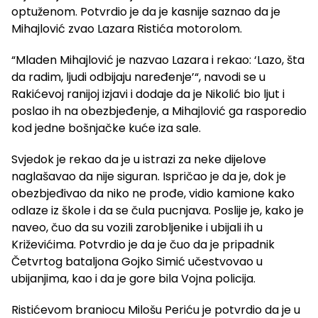
optuženom. Potvrdio je da je kasnije saznao da je
Mihajlović zvao Lazara Ristića motorolom.
“Mladen Mihajlović je nazvao Lazara i rekao: ‘Lazo, šta
da radim, ljudi odbijaju naređenje’“, navodi se u
Rakićevoj ranijoj izjavi i dodaje da je Nikolić bio ljut i
poslao ih na obezbjeđenje, a Mihajlović ga rasporedio
kod jedne bošnjačke kuće iza sale.
Svjedok je rekao da je u istrazi za neke dijelove
naglašavao da nije siguran. Ispričao je da je, dok je
obezbjeđivao da niko ne prođe, vidio kamione kako
odlaze iz škole i da se čula pucnjava. Poslije je, kako je
naveo, čuo da su vozili zarobljenike i ubijali ih u
Križevićima. Potvrdio je da je čuo da je pripadnik
Četvrtog bataljona Gojko Simić učestvovao u
ubijanjima, kao i da je gore bila Vojna policija.
Ristićevom braniocu Milošu Periću je potvrdio da je u