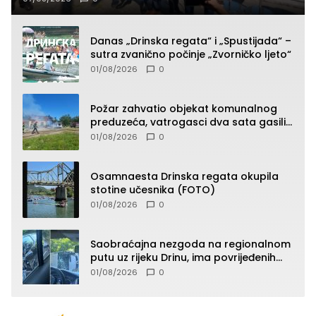
Danas „Drinska regata“ i „Spustijada“ –
sutra zvanično počinje „Zvorničko ljeto“
01/08/2026
0
Požar zahvatio objekat komunalnog
preduzeća, vatrogasci dva sata gasili
vatru (FOTO)
01/08/2026
0
Osamnaesta Drinska regata okupila
stotine učesnika (FOTO)
01/08/2026
0
Saobraćajna nezgoda na regionalnom
putu uz rijeku Drinu, ima povrijeđenih
lica (FOTO)
01/08/2026
0