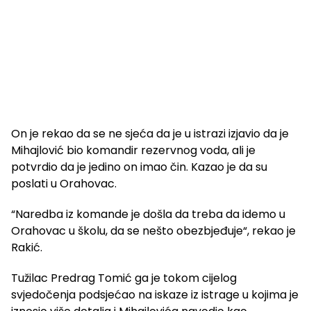
On je rekao da se ne sjeća da je u istrazi izjavio da je
Mihajlović bio komandir rezervnog voda, ali je
potvrdio da je jedino on imao čin. Kazao je da su
poslati u Orahovac.
“Naredba iz komande je došla da treba da idemo u
Orahovac u školu, da se nešto obezbjeđuje“, rekao je
Rakić.
Tužilac Predrag Tomić ga je tokom cijelog
svjedočenja podsjećao na iskaze iz istrage u kojima je