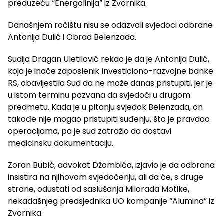
preduzeću “Energolinija” iz Zvornika.
Današnjem ročištu nisu se odazvali svjedoci odbrane
Antonija Dulić i Obrad Belenzada.
Sudija Dragan Uletilović rekao je da je Antonija Dulić,
koja je inače zaposlenik Investiciono-razvojne banke
RS, obavijestila Sud da ne može danas pristupiti, jer je
u istom terminu pozvana da svjedoči u drugom
predmetu. Kada je u pitanju svjedok Belenzada, on
takođe nije mogao pristupiti suđenju, što je pravdao
operacijama, pa je sud zatražio da dostavi
medicinsku dokumentaciju.
Zoran Bubić, advokat Džombića, izjavio je da odbrana
insistira na njihovom svjedočenju, ali da će, s druge
strane, odustati od saslušanja Milorada Motike,
nekadašnjeg predsjednika UO kompanije “Alumina” iz
Zvornika.