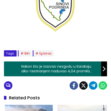
Tags:
BiH
fg birac
Nakon što je izazvao nezgodu u Karakaju
alko-testiranjem naduvao 4,04 promila
(FOTO)
Related Posts