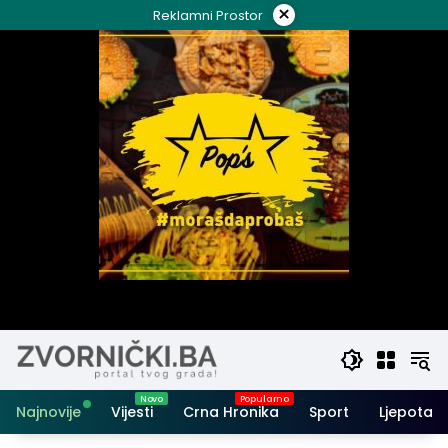
Skip
×
Reklamni Prostor
to
content
Najnovije
Vijesti
Crna Hronika
Sport
Ljepota i 