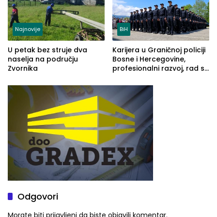
Najnovije
BiH
U petak bez struje dva
Karijera u Graničnoj policiji
naselja na području
Bosne i Hercegovine,
Zvornika
profesionalni razvoj, rad sa
savremenom opremom i
služba građanima
Odgovori
Morate biti
prijavljeni
da biste objavili komentar.