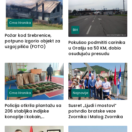
Crna Hronika
BiH
Požar kod Srebrenice,
potpuno izgorio objekt za
Pokušao podmititi carinika
uzgoj pilića (FOTO)
u Orašju sa 50 KM, dobio
osuđujuću presudu
Crna Hronika
Najnovije
Policija otkrila plantažu sa
Susret „Ljudi i mostovi“
206 stabljika indijske
potvrdio bratske veze
konoplje i kokain,
Zvornika i Malog Zvornika
uhapšena jedna osoba
(FOTO)