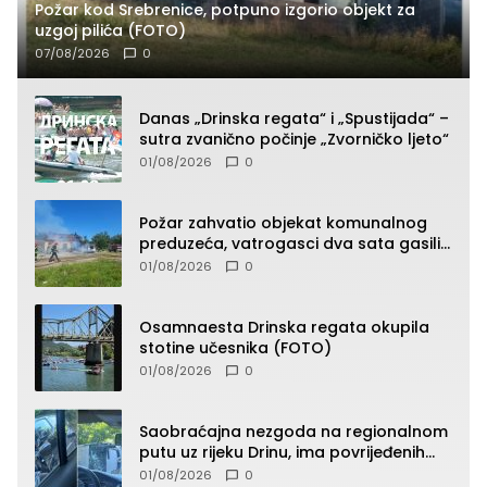
Požar kod Srebrenice, potpuno izgorio objekt za
uzgoj pilića (FOTO)
07/08/2026
0
Danas „Drinska regata“ i „Spustijada“ –
sutra zvanično počinje „Zvorničko ljeto“
01/08/2026
0
Požar zahvatio objekat komunalnog
preduzeća, vatrogasci dva sata gasili
vatru (FOTO)
01/08/2026
0
Osamnaesta Drinska regata okupila
stotine učesnika (FOTO)
01/08/2026
0
Saobraćajna nezgoda na regionalnom
putu uz rijeku Drinu, ima povrijeđenih
lica (FOTO)
01/08/2026
0