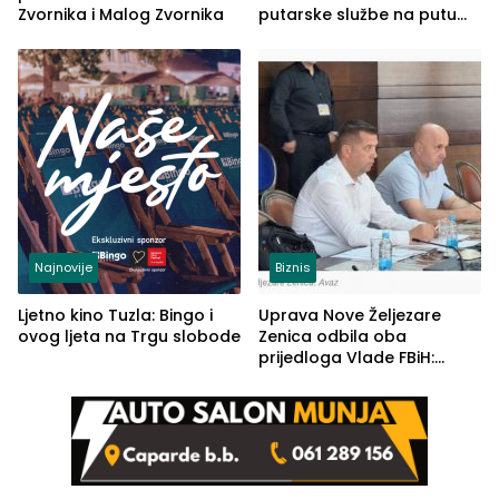
Zvornika i Malog Zvornika
putarske službe na putu
od Loznice prema Šapcu
(FOTO)
Najnovije
Biznis
Ljetno kino Tuzla: Bingo i
Uprava Nove Željezare
ovog ljeta na Trgu slobode
Zenica odbila oba
prijedloga Vlade FBiH:
Ustrajni da je stečaj jedino
rješenje