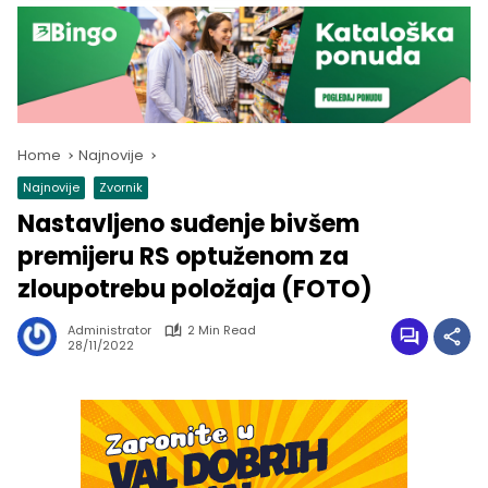
Home
Najnovije
Najnovije
Zvornik
Nastavljeno suđenje bivšem
premijeru RS optuženom za
zloupotrebu položaja (FOTO)
Administrator
2 Min Read
28/11/2022