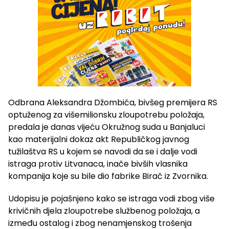
Odbrana Aleksandra Džombića, bivšeg premijera RS
optuženog za višemilionsku zloupotrebu položaja,
predala je danas vijeću Okružnog suda u Banjaluci
kao materijalni dokaz akt Republičkog javnog
tužilaštva RS u kojem se navodi da se i dalje vodi
istraga protiv Litvanaca, inače bivših vlasnika
kompanija koje su bile dio fabrike Birač iz Zvornika.
Udopisu je pojašnjeno kako se istraga vodi zbog više
krivičnih djela zloupotrebe službenog položaja, a
između ostalog i zbog nenamjenskog trošenja