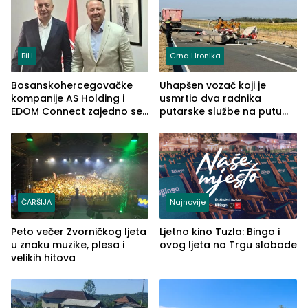
BiH
Crna Hronika
Bosanskohercegovačke
Uhapšen vozač koji je
kompanije AS Holding i
usmrtio dva radnika
EDOM Connect zajedno se
putarske službe na putu
šire na tržište Maroka
od Loznice prema Šapcu
(FOTO)
ČARŠIJA
Najnovije
Peto večer Zvorničkog ljeta
Ljetno kino Tuzla: Bingo i
u znaku muzike, plesa i
ovog ljeta na Trgu slobode
velikih hitova