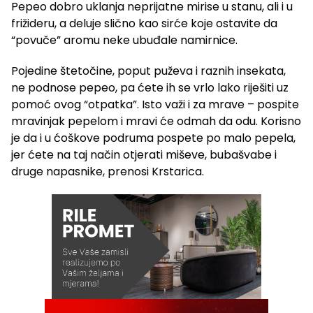
Pepeo dobro uklanja neprijatne mirise u stanu, ali i u
frižideru, a deluje slično kao sirće koje ostavite da
“povuče” aromu neke ubuđale namirnice.
Pojedine štetočine, poput puževa i raznih insekata,
ne podnose pepeo, pa ćete ih se vrlo lako riješiti uz
pomoć ovog “otpatka”. Isto važi i za mrave – pospite
mravinjak pepelom i mravi će odmah da odu. Korisno
je da i u ćoškove podruma pospete po malo pepela,
jer ćete na taj način otjerati miševe, bubašvabe i
druge napasnike, prenosi Krstarica.