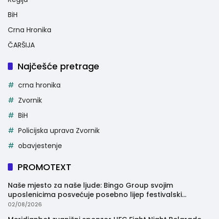
BiH
Crna Hronika
ČARŠIJA
Najčešće pretrage
crna hronika
Zvornik
BiH
Policijska uprava Zvornik
obavjestenje
PROMOTEXT
Naše mjesto za naše ljude: Bingo Group svojim
uposlenicima posvećuje posebno lijep festivalski
trenutak
02/08/2026