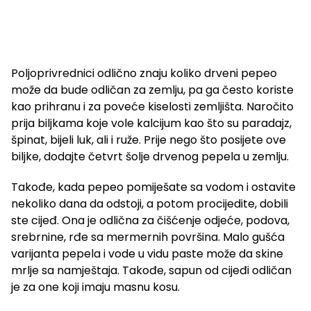
Poljoprivrednici odlično znaju koliko drveni pepeo
može da bude odličan za zemlju, pa ga često koriste
kao prihranu i za poveće kiselosti zemljišta. Naročito
prija biljkama koje vole kalcijum kao što su paradajz,
špinat, bijeli luk, ali i ruže. Prije nego što posijete ove
biljke, dodajte četvrt šolje drvenog pepela u zemlju.
Takođe, kada pepeo pomiješate sa vodom i ostavite
nekoliko dana da odstoji, a potom procijedite, dobili
ste cijeđ. Ona je odlična za čišćenje odjeće, podova,
srebrnine, rđe sa mermernih površina. Malo gušća
varijanta pepela i vode u vidu paste može da skine
mrlje sa namještaja. Takođe, sapun od cijeđi odličan
je za one koji imaju masnu kosu.