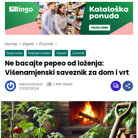
Home
Vijesti
Zvornik
Najnovije
Poljoprivreda
Vijesti
Zvornik
Ne bacajte pepeo od loženja:
Višenamjenski saveznik za dom i vrt
Administrator
2 Min Read
27/10/2024