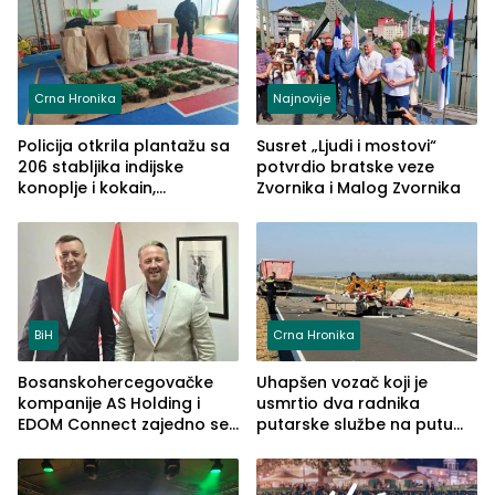
Crna Hronika
Najnovije
Policija otkrila plantažu sa
Susret „Ljudi i mostovi“
206 stabljika indijske
potvrdio bratske veze
konoplje i kokain,
Zvornika i Malog Zvornika
uhapšena jedna osoba
(FOTO)
BiH
Crna Hronika
Bosanskohercegovačke
Uhapšen vozač koji je
kompanije AS Holding i
usmrtio dva radnika
EDOM Connect zajedno se
putarske službe na putu
šire na tržište Maroka
od Loznice prema Šapcu
(FOTO)