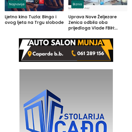
Najnovije
Biznis
Ljetno kino Tuzla: Bingo i
Uprava Nove Željezare
ovog ljeta na Trgu slobode
Zenica odbila oba
prijedloga Vlade FBiH:
Ustrajni da je stečaj jedino
rješenje