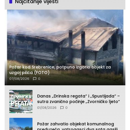
Najčitanije vijesti
Požar kod Srebrenice, potpuno izgorio objekt za
uzgoj pilića (FOTO)
07/08/2026
0
Danas „Drinska regata“ i „Spustijada“ –
sutra zvanično počinje „Zvorničko ljeto“
01/08/2026
0
Požar zahvatio objekat komunalnog
preduzeća, vatrogasci dva sata gasili