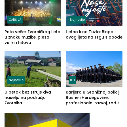
ČARŠIJA
Najnovije
Peto večer Zvorničkog ljeta
Ljetno kino Tuzla: Bingo i
u znaku muzike, plesa i
ovog ljeta na Trgu slobode
velikih hitova
Najnovije
BiH
U petak bez struje dva
Karijera u Graničnoj policiji
naselja na području
Bosne i Hercegovine,
Zvornika
profesionalni razvoj, rad sa
savremenom opremom i
služba građanima