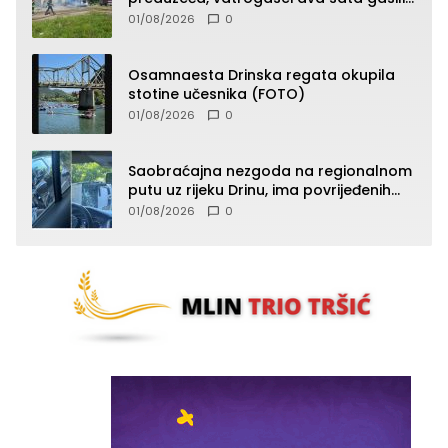
vatru (FOTO)
01/08/2026
0
Osamnaesta Drinska regata okupila
stotine učesnika (FOTO)
01/08/2026
0
Saobraćajna nezgoda na regionalnom
putu uz rijeku Drinu, ima povrijeđenih
lica (FOTO)
01/08/2026
0