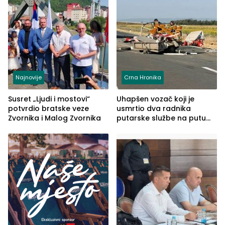
Najnovije
Crna Hronika
Susret „Ljudi i mostovi“
Uhapšen vozač koji je
potvrdio bratske veze
usmrtio dva radnika
Zvornika i Malog Zvornika
putarske službe na putu
od Loznice prema Šapcu
(FOTO)