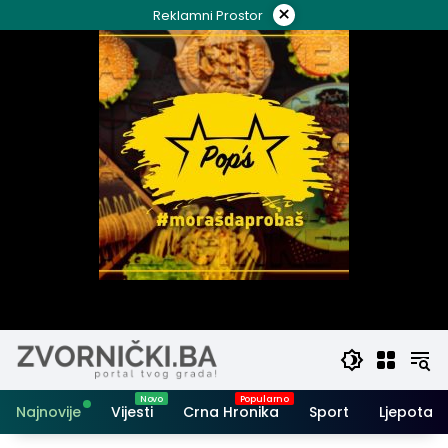
Skip
×
Reklamni Prostor
to
content
Najnovije
Vijesti
Crna Hronika
Sport
Ljepota i 