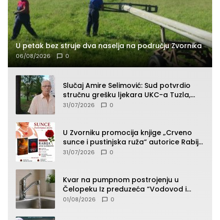
U petak bez struje dva naselja na području Zvornika
06/08/2026
0
Slučaj Amire Selimović: Sud potvrdio
stručnu grešku ljekara UKC-a Tuzla,
presudan dokaz ostala obdukcija
31/07/2026
0
U Zvorniku promocija knjige „Crveno
sunce i pustinjska ruža“ autorice Rabije
Avdić-Hamidović
31/07/2026
0
Kvar na pumpnom postrojenju u
Čelopeku Iz preduzeća “Vodovod i
komunalije”
01/08/2026
0