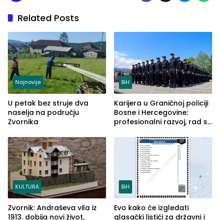
Related Posts
Najnovije
BiH
U petak bez struje dva
Karijera u Graničnoj policiji
naselja na području
Bosne i Hercegovine:
Zvornika
profesionalni razvoj, rad sa
savremenom opremom i
služba građanima
KULTURA
BiH
Zvornik: Andraševa vila iz
Evo kako će izgledati
1913. dobija novi život,
glasački listići za državni i