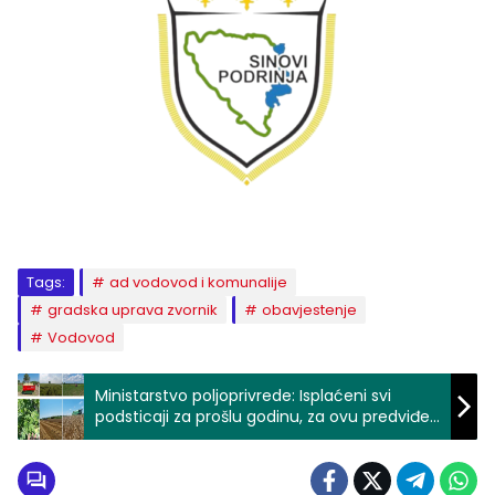
Tags:
ad vodovod i komunalije
gradska uprava zvornik
obavjestenje
Vodovod
Ministarstvo poljoprivrede: Isplaćeni svi
podsticaji za prošlu godinu, za ovu predviđen
291 milion KM