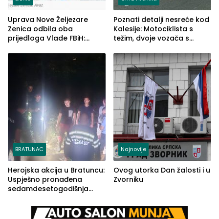
Uprava Nove Željezare
Poznati detalji nesreće kod
Zenica odbila oba
Kalesije: Motociklista s
prijedloga Vlade FBiH:
težim, dvoje vozača s
Ustrajni da je stečaj jedino
lakšim povredama
rješenje
BRATUNAC
Najnovije
Herojska akcija u Bratuncu:
Ovog utorka Dan žalosti i u
Uspješno pronađena
Zvorniku
sedamdesetogodišnja
Ivanka Lazić, rodom iz
Kravice.