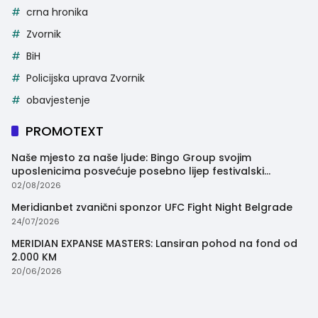
crna hronika
Zvornik
BiH
Policijska uprava Zvornik
obavjestenje
PROMOTEXT
Naše mjesto za naše ljude: Bingo Group svojim
uposlenicima posvećuje posebno lijep festivalski
trenutak
02/08/2026
Meridianbet zvanični sponzor UFC Fight Night Belgrade
24/07/2026
MERIDIAN EXPANSE MASTERS: Lansiran pohod na fond od
2.000 KM
20/06/2026