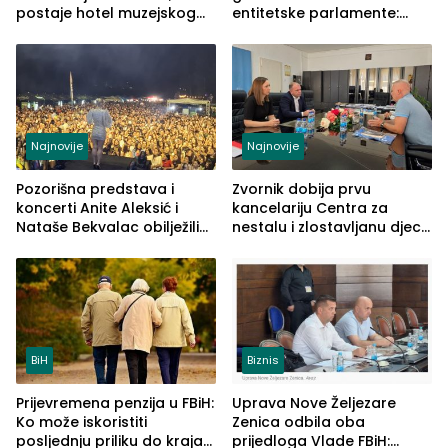
postaje hotel muzejskog
entitetske parlamente:
tipa
Najveće izmjene biće
vidljive na njima
Najnovije
Najnovije
Pozorišna predstava i
Zvornik dobija prvu
koncerti Anite Aleksić i
kancelariju Centra za
Nataše Bekvalac obilježili
nestalu i zlostavljanu djecu
četvrto veče Zvorničkog
u RS-u
ljeta (FOTO)
BiH
Biznis
Prijevremena penzija u FBiH:
Uprava Nove Željezare
Ko može iskoristiti
Zenica odbila oba
posljednju priliku do kraja
prijedloga Vlade FBiH: