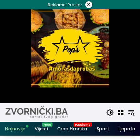
Skip
×
Reklamni Prostor
to
content
Najnovije
Vijesti
Crna Hronika
Sport
Ljepota i 