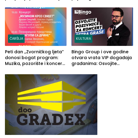
2026. godine
Ustrajni da je stečaj jedino
rješenje
ČARŠIJA
KULTURA
Peti dan „Zvorničkog ljeta“
Bingo Group i ove godine
donosi bogat program:
otvara vrata VIP događaja
Muzika, pozorište i koncert
građanima: Osvojite
Stoje
ulaznice za koncert Petra
Graše