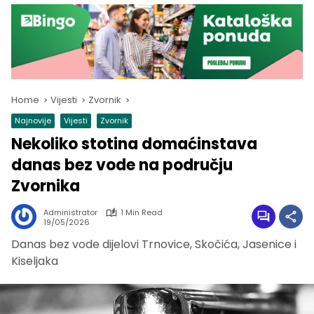
Home
Vijesti
Zvornik
Najnovije
Vijesti
Zvornik
Nekoliko stotina domaćinstava
danas bez vode na području
Zvornika
Administrator
1 Min Read
19/05/2026
Danas bez vode dijelovi Trnovice, Skočića, Jasenice i
Kiseljaka