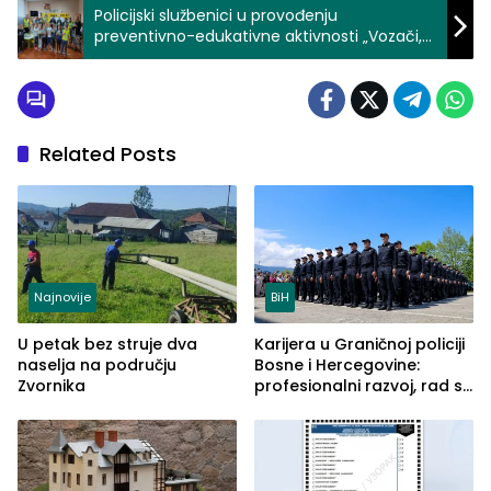
Policijski službenici u provođenju
preventivno-edukativne aktivnosti „Vozači,
škola je za nas, oprez je za vas“ (FOTO)
Related Posts
Najnovije
BiH
U petak bez struje dva
Karijera u Graničnoj policiji
naselja na području
Bosne i Hercegovine:
Zvornika
profesionalni razvoj, rad sa
savremenom opremom i
služba građanima