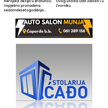
Herojska akcija u Bratuncu:
Ovog utorka Dan žalosti i u
Uspješno pronađena
Zvorniku
sedamdesetogodišnja
Ivanka Lazić, rodom iz
Kravice.