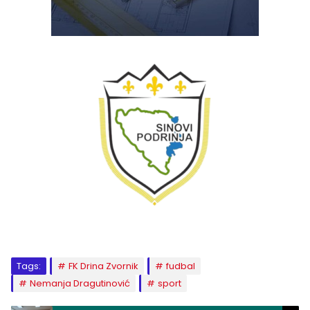
Tags:
FK Drina Zvornik
fudbal
Nemanja Dragutinović
sport