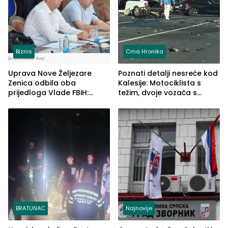
Biznis
Crna Hronika
Uprava Nove Željezare
Poznati detalji nesreće kod
Zenica odbila oba
Kalesije: Motociklista s
prijedloga Vlade FBiH:
težim, dvoje vozača s
Ustrajni da je stečaj jedino
lakšim povredama
rješenje
BRATUNAC
Najnovije