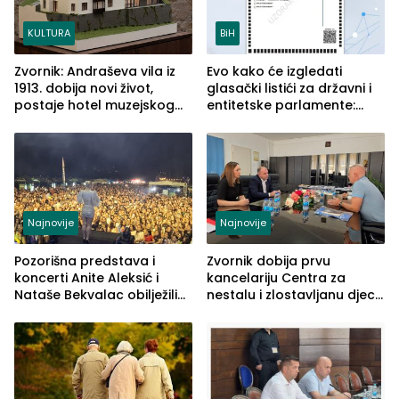
KULTURA
BiH
Zvornik: Andraševa vila iz
Evo kako će izgledati
1913. dobija novi život,
glasački listići za državni i
postaje hotel muzejskog
entitetske parlamente:
tipa
Najveće izmjene biće
vidljive na njima
Najnovije
Najnovije
Pozorišna predstava i
Zvornik dobija prvu
koncerti Anite Aleksić i
kancelariju Centra za
Nataše Bekvalac obilježili
nestalu i zlostavljanu djecu
četvrto veče Zvorničkog
u RS-u
ljeta (FOTO)