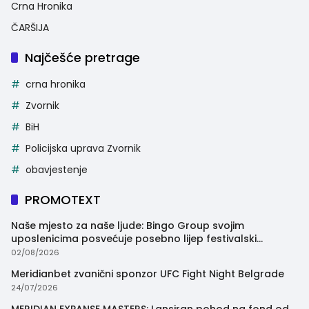
Crna Hronika
ČARŠIJA
Najčešće pretrage
crna hronika
Zvornik
BiH
Policijska uprava Zvornik
obavjestenje
PROMOTEXT
Naše mjesto za naše ljude: Bingo Group svojim
uposlenicima posvećuje posebno lijep festivalski
trenutak
02/08/2026
Meridianbet zvanični sponzor UFC Fight Night Belgrade
24/07/2026
MERIDIAN EXPANSE MASTERS: Lansiran pohod na fond od