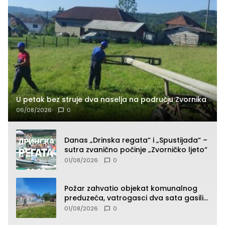
U petak bez struje dva naselja na području Zvornika
06/08/2026
0
Danas „Drinska regata“ i „Spustijada“ –
sutra zvanično počinje „Zvorničko ljeto“
01/08/2026
0
Požar zahvatio objekat komunalnog
preduzeća, vatrogasci dva sata gasili
vatru (FOTO)
01/08/2026
0