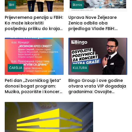
BiH
Biznis
Prijevremena penzija u FBiH:
Uprava Nove Željezare
Ko može iskoristiti
Zenica odbila oba
posljednju priliku do kraja
prijedloga Vlade FBiH:
2026. godine
Ustrajni da je stečaj jedino
rješenje
ČARŠIJA
KULTURA
Peti dan „Zvorničkog ljeta“
Bingo Group i ove godine
donosi bogat program:
otvara vrata VIP događaja
Muzika, pozorište i koncert
građanima: Osvojite
Stoje
ulaznice za koncert Petra
Graše