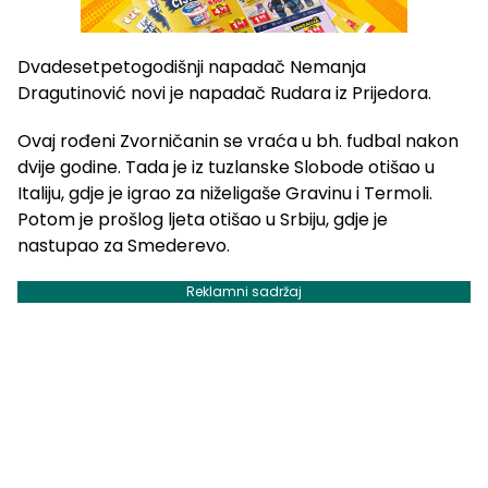
Dvadesetpetogodišnji napadač Nemanja
Dragutinović novi je napadač Rudara iz Prijedora.
Ovaj rođeni Zvorničanin se vraća u bh. fudbal nakon
dvije godine. Tada je iz tuzlanske Slobode otišao u
Italiju, gdje je igrao za niželigaše Gravinu i Termoli.
Potom je prošlog ljeta otišao u Srbiju, gdje je
nastupao za Smederevo.
Reklamni sadržaj