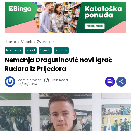
Home
Vijesti
Zvornik
Najnovije
Sport
Vijesti
Zvornik
Nemanja Dragutinović novi igrač
Rudara iz Prijedora
Administrator
1 Min Read
18/09/2024