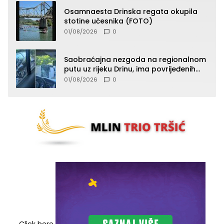
Osamnaesta Drinska regata okupila
stotine učesnika (FOTO)
01/08/2026
0
Saobraćajna nezgoda na regionalnom
putu uz rijeku Drinu, ima povrijeđenih
lica (FOTO)
01/08/2026
0
Click here