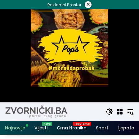
Skip
×
Reklamni Prostor
to
content
Najnovije
Vijesti
Crna Hronika
Sport
Ljepota i 