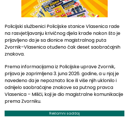
Policijski službenici Policijske stanice Vlasenica rade
na rasvjetljavanju krivičnog djela krađe nakon što je
prijavljeno da je sa dionice magistralnog puta
Zvornik–Vlasenica otuđeno čak deset saobraćajnih
znakova.
Prema informacijama iz Policijske uprave Zvornik,
prijava je zaprimljena 3. juna 2026. godine, a u njoj je
navedeno da je nepoznato lice ili više njih uklonilo i
odnijelo saobraćajne znakove sa putnog pravca
Vlasenica – Milići, koji je dio magistralne komunikacije
prema Zvorniku.
Reklamni sadržaj