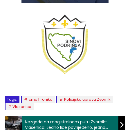
Tags:
crna hronika
Policijska uprava Zvornik
Vlasenica
Nezgoda na magistralnom putu Zvornik–
Vlasenica: Jedno lice povrijeđeno, jedno