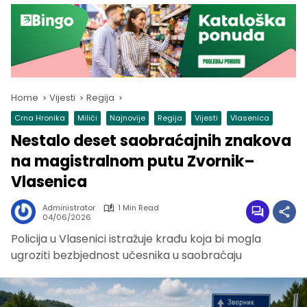
Home
Vijesti
Regija
Crna Hronika
Milići
Najnovije
Regija
Vijesti
Vlasenica
Nestalo deset saobraćajnih znakova
na magistralnom putu Zvornik–
Vlasenica
Administrator
1 Min Read
04/06/2026
Policija u Vlasenici istražuje krađu koja bi mogla
ugroziti bezbjednost učesnika u saobraćaju