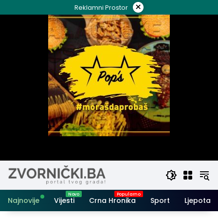
Skip
×
Reklamni Prostor
to
content
Najnovije
Vijesti
Crna Hronika
Sport
Ljepota i 