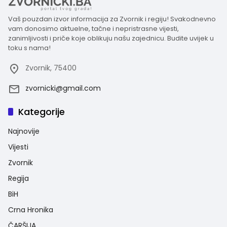
Vaš pouzdan izvor informacija za Zvornik i regiju! Svakodnevno
vam donosimo aktuelne, tačne i nepristrasne vijesti,
zanimljivosti i priče koje oblikuju našu zajednicu. Budite uvijek u
toku s nama!
Zvornik, 75400
zvornicki@gmail.com
Kategorije
Najnovije
Vijesti
Zvornik
Regija
BiH
Crna Hronika
ČARŠIJA