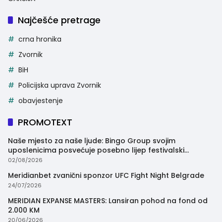
Najčešće pretrage
crna hronika
Zvornik
BiH
Policijska uprava Zvornik
obavjestenje
PROMOTEXT
Naše mjesto za naše ljude: Bingo Group svojim
uposlenicima posvećuje posebno lijep festivalski
trenutak
02/08/2026
Meridianbet zvanični sponzor UFC Fight Night Belgrade
24/07/2026
MERIDIAN EXPANSE MASTERS: Lansiran pohod na fond od
2.000 KM
20/06/2026