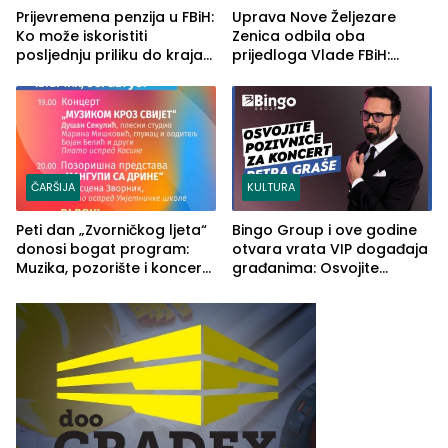
Prijevremena penzija u FBiH:
Uprava Nove Željezare
Ko može iskoristiti
Zenica odbila oba
posljednju priliku do kraja
prijedloga Vlade FBiH:
2026. godine
Ustrajni da je stečaj jedino
rješenje
ČARŠIJA
KULTURA
Peti dan „Zvorničkog ljeta“
Bingo Group i ove godine
donosi bogat program:
otvara vrata VIP događaja
Muzika, pozorište i koncert
građanima: Osvojite
Stoje
ulaznice za koncert Petra
Graše