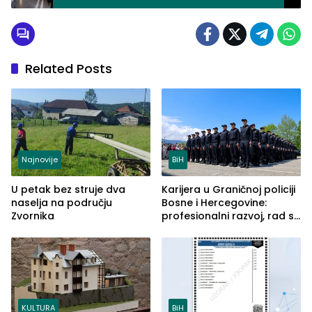
lišeno slobode
Related Posts
Najnovije
BiH
U petak bez struje dva
Karijera u Graničnoj policiji
naselja na području
Bosne i Hercegovine:
Zvornika
profesionalni razvoj, rad sa
savremenom opremom i
služba građanima
KULTURA
BiH