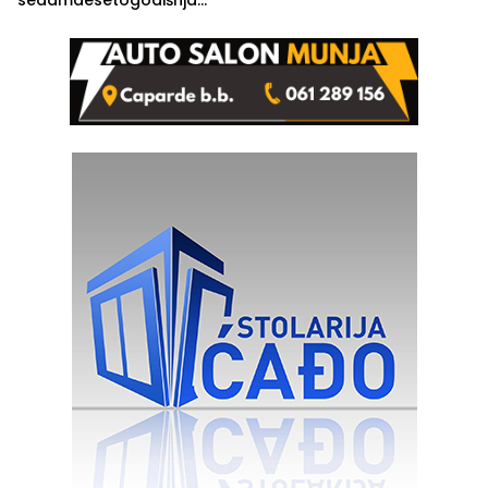
Ivanka Lazić, rodom iz
Kravice.