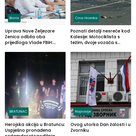
Biznis
Crna Hronika
Uprava Nove Željezare
Poznati detalji nesreće kod
Zenica odbila oba
Kalesije: Motociklista s
prijedloga Vlade FBiH:
težim, dvoje vozača s
Ustrajni da je stečaj jedino
lakšim povredama
rješenje
BRATUNAC
Najnovije
Herojska akcija u Bratuncu:
Ovog utorka Dan žalosti i u
Uspješno pronađena
Zvorniku
sedamdesetogodišnja