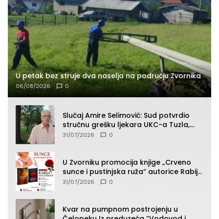
U petak bez struje dva naselja na području Zvornika
06/08/2026
0
Slučaj Amire Selimović: Sud potvrdio
stručnu grešku ljekara UKC-a Tuzla,
presudan dokaz ostala obdukcija
31/07/2026
0
U Zvorniku promocija knjige „Crveno
sunce i pustinjska ruža“ autorice Rabije
Avdić-Hamidović
31/07/2026
0
Kvar na pumpnom postrojenju u
Čelopeku Iz preduzeća “Vodovod i