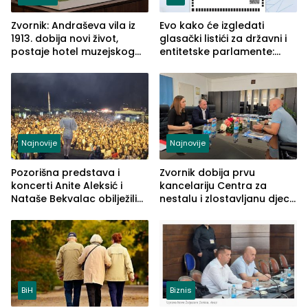
Zvornik: Andraševa vila iz
Evo kako će izgledati
1913. dobija novi život,
glasački listići za državni i
postaje hotel muzejskog
entitetske parlamente:
tipa
Najveće izmjene biće
vidljive na njima
Najnovije
Najnovije
Pozorišna predstava i
Zvornik dobija prvu
koncerti Anite Aleksić i
kancelariju Centra za
Nataše Bekvalac obilježili
nestalu i zlostavljanu djecu
četvrto veče Zvorničkog
u RS-u
ljeta (FOTO)
BiH
Biznis