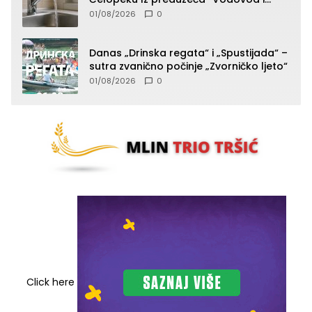
komunalije”
01/08/2026
0
Danas „Drinska regata“ i „Spustijada“ –
sutra zvanično počinje „Zvorničko ljeto“
01/08/2026
0
Click here