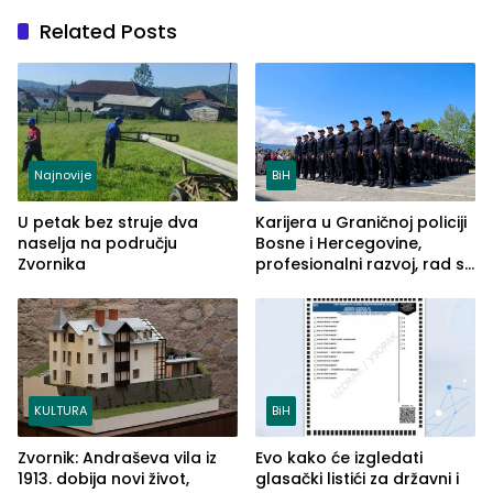
Related Posts
Najnovije
BiH
U petak bez struje dva
Karijera u Graničnoj policiji
naselja na području
Bosne i Hercegovine,
Zvornika
profesionalni razvoj, rad sa
savremenom opremom i
služba građanima
KULTURA
BiH
Zvornik: Andraševa vila iz
Evo kako će izgledati
1913. dobija novi život,
glasački listići za državni i