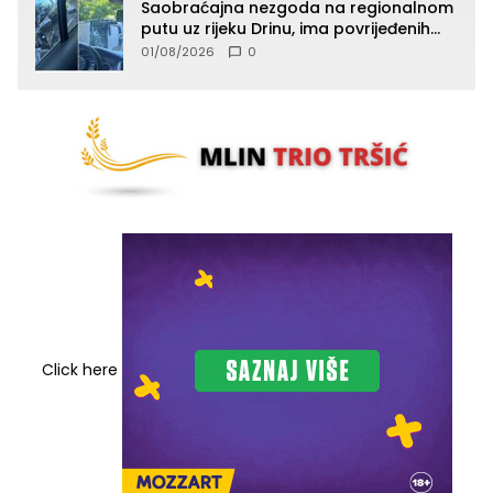
Saobraćajna nezgoda na regionalnom
putu uz rijeku Drinu, ima povrijeđenih
lica (FOTO)
01/08/2026
0
Click here