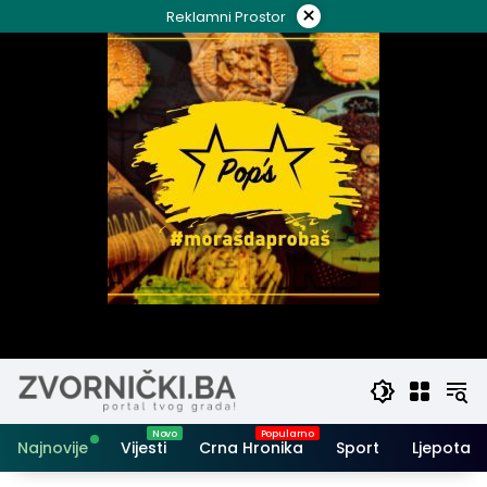
Skip
×
Reklamni Prostor
to
content
Najnovije
Vijesti
Crna Hronika
Sport
Ljepota i 