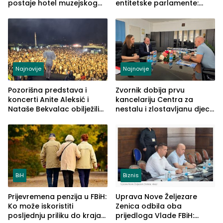
postaje hotel muzejskog
entitetske parlamente:
tipa
Najveće izmjene biće
vidljive na njima
Najnovije
Najnovije
Pozorišna predstava i
Zvornik dobija prvu
koncerti Anite Aleksić i
kancelariju Centra za
Nataše Bekvalac obilježili
nestalu i zlostavljanu djecu
četvrto veče Zvorničkog
u RS-u
ljeta (FOTO)
BiH
Biznis
Prijevremena penzija u FBiH:
Uprava Nove Željezare
Ko može iskoristiti
Zenica odbila oba
posljednju priliku do kraja
prijedloga Vlade FBiH: