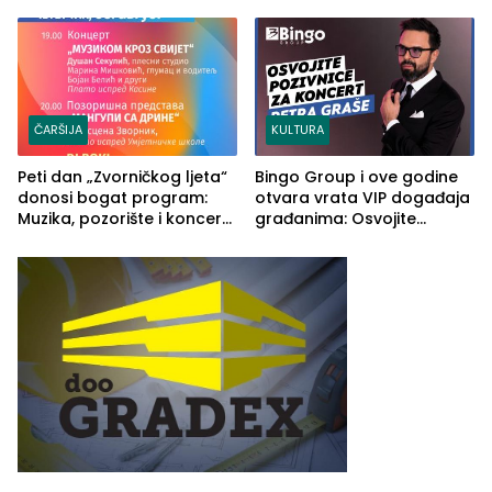
2026. godine
Ustrajni da je stečaj jedino
rješenje
ČARŠIJA
KULTURA
Peti dan „Zvorničkog ljeta“
Bingo Group i ove godine
donosi bogat program:
otvara vrata VIP događaja
Muzika, pozorište i koncert
građanima: Osvojite
Stoje
ulaznice za koncert Petra
Graše