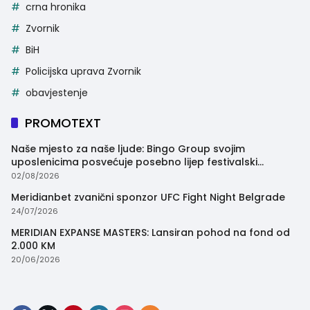
crna hronika
Zvornik
BiH
Policijska uprava Zvornik
obavjestenje
PROMOTEXT
Naše mjesto za naše ljude: Bingo Group svojim
uposlenicima posvećuje posebno lijep festivalski
trenutak
02/08/2026
Meridianbet zvanični sponzor UFC Fight Night Belgrade
24/07/2026
MERIDIAN EXPANSE MASTERS: Lansiran pohod na fond od
2.000 KM
20/06/2026