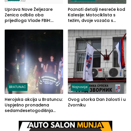
Uprava Nove Željezare
Poznati detalji nesreće kod
Zenica odbila oba
Kalesije: Motociklista s
prijedloga Vlade FBiH:
težim, dvoje vozača s
Ustrajni da je stečaj jedino
lakšim povredama
rješenje
BRATUNAC
Najnovije
Herojska akcija u Bratuncu:
Ovog utorka Dan žalosti i u
Uspješno pronađena
Zvorniku
sedamdesetogodišnja
Ivanka Lazić, rodom iz
Kravice.