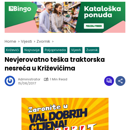
Home
Vijesti
Zvornik
Križevići
Najnovije
Poljoprivreda
Vijesti
Zvornik
Nevjerovatno teška traktorska
nesreća u Križevićima
Administrator
1 Min Read
15/06/2017