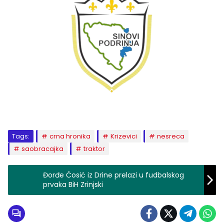
Tags:
crna hronika
Krizevici
nesreca
saobracajka
traktor
Đorđe Ćosić iz Drine prelazi u fudbalskog
prvaka BiH Zrinjski