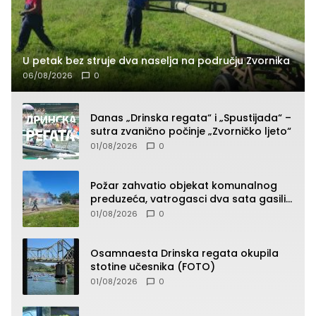
U petak bez struje dva naselja na području Zvornika
06/08/2026
0
Danas „Drinska regata“ i „Spustijada“ –
sutra zvanično počinje „Zvorničko ljeto“
01/08/2026
0
Požar zahvatio objekat komunalnog
preduzeća, vatrogasci dva sata gasili
vatru (FOTO)
01/08/2026
0
Osamnaesta Drinska regata okupila
stotine učesnika (FOTO)
01/08/2026
0