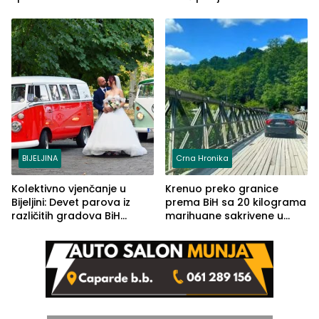
od 2.040 grama (FOTO)
BIJELJINA
Crna Hronika
Kolektivno vjenčanje u
Krenuo preko granice
Bijeljini: Devet parova iz
prema BiH sa 20 kilograma
različitih gradova BiH
marihuane sakrivene u
izgovorilo sudbonosno da
automobilu