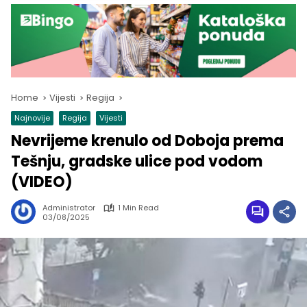
Home
Vijesti
Regija
Najnovije
Regija
Vijesti
Nevrijeme krenulo od Doboja prema
Tešnju, gradske ulice pod vodom
(VIDEO)
Administrator
1 Min Read
03/08/2025