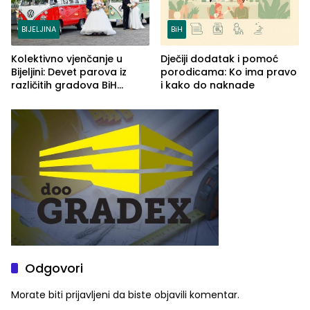
BIJELJINA
BiH
Kolektivno vjenčanje u
Dječiji dodatak i pomoć
Bijeljini: Devet parova iz
porodicama: Ko ima pravo
različitih gradova BiH
i kako do naknade
izgovorilo sudbonosno da
Odgovori
Morate biti
prijavljeni
da biste objavili komentar.