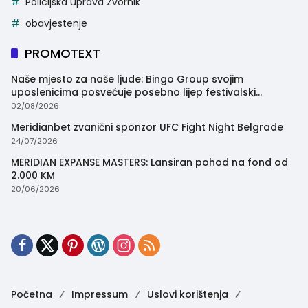
Policijska uprava Zvornik
obavjestenje
PROMOTEXT
Naše mjesto za naše ljude: Bingo Group svojim
uposlenicima posvećuje posebno lijep festivalski
trenutak
02/08/2026
Meridianbet zvanični sponzor UFC Fight Night Belgrade
24/07/2026
MERIDIAN EXPANSE MASTERS: Lansiran pohod na fond od
2.000 KM
20/06/2026
Početna
Impressum
Uslovi korištenja