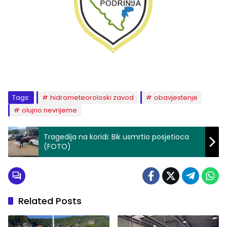
Tags:
hidrometeoroloski zavod
obavjestenje
olujno nevrijeme
Tragedija na koridi: Bik usmrtio posjetioca
(FOTO)
Related Posts