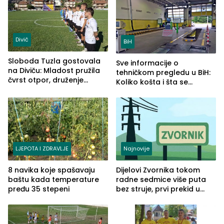
Divič
BiH
Sloboda Tuzla gostovala
Sve informacije o
na Diviču: Mladost pružila
tehničkom pregledu u BiH:
čvrst otpor, druženje
Koliko košta i šta se
nastavljeno uz obalu
pregleda
jezera
LJEPOTA I ZDRAVLJE
Najnovije
8 navika koje spašavaju
Dijelovi Zvornika tokom
baštu kada temperature
radne sedmice više puta
pređu 35 stepeni
bez struje, prvi prekid u
ponedjeljak