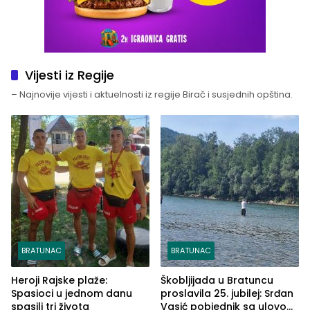
Vijesti iz Regije
– Najnovije vijesti i aktuelnosti iz regije Birač i susjednih opština.
BRATUNAC
BRATUNAC
Heroji Rajske plaže:
Škobljijada u Bratuncu
Spasioci u jednom danu
proslavila 25. jubilej: Srđan
spasili tri života
Vasić pobjednik sa ulovom