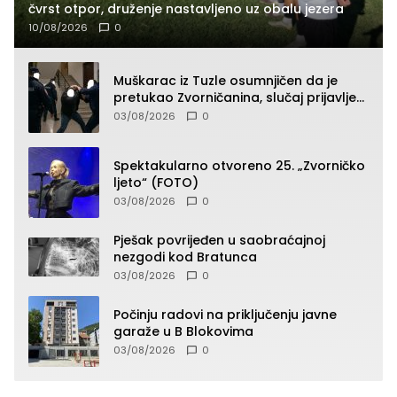
čvrst otpor, druženje nastavljeno uz obalu jezera
10/08/2026
0
Muškarac iz Tuzle osumnjičen da je
pretukao Zvorničanina, slučaj prijavljen
tužilaštvu
03/08/2026
0
Spektakularno otvoreno 25. „Zvorničko
ljeto“ (FOTO)
03/08/2026
0
Pješak povrijeđen u saobraćajnoj
nezgodi kod Bratunca
03/08/2026
0
Počinju radovi na priključenju javne
garaže u B Blokovima
03/08/2026
0