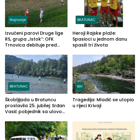
Najnovije
BRATUNAC
Izvučeni parovi Druge lige
Heroji Rajske plaže:
RS, grupa „Istok“: OFK
Spasioci u jednom danu
Trnovica debituje pred
spasili tri života
domaćim navijačima protiv
Drine HE
BRATUNAC
BiH
Škobljijada u Bratuncu
Tragedija: Mladić se utopio
proslavila 25. jubilej: Srđan
u rijeci Krivaji
Vasić pobjednik sa ulovom
od 2.040 grama (FOTO)