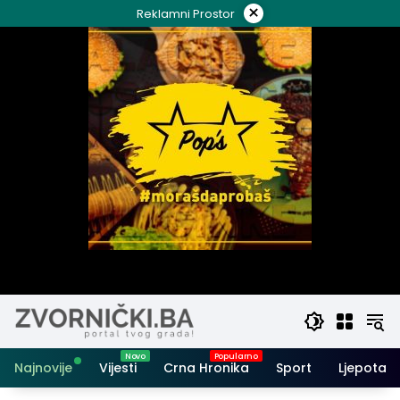
Skip
×
Reklamni Prostor
to
content
Najnovije
Vijesti
Crna Hronika
Sport
Ljepota i 