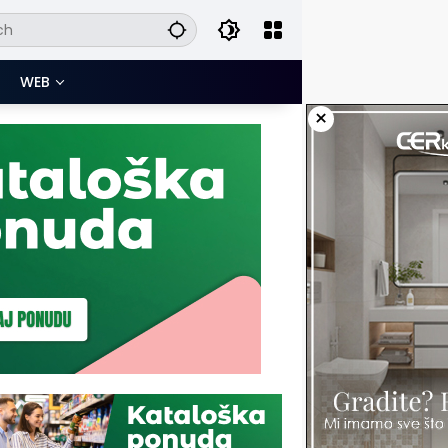
WEB
×