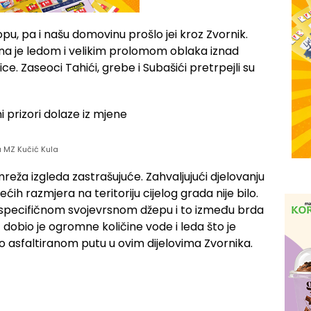
opu, pa i našu domovinu prošlo jei kroz Zvornik.
na je ledom i velikim prolomom oblaka iznad
. Zaseoci Tahići, grebe i Subašići pretrpejli su
 u MZ Kučić Kula
mreža izgleda zastrašujuće. Zahvaljujući djelovanju
 razmjera na teritoriju cijelog grada nije bilo.
 u specifičnom svojevrsnom džepu i to između brda
e dobio je ogromne količine vode i leda što je
asfaltiranom putu u ovim dijelovima Zvornika.