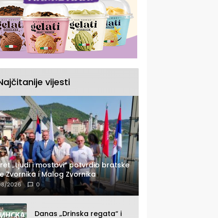
Najčitanije vijesti
ret „Ljudi i mostovi“ potvrdio bratske
e Zvornika i Malog Zvornika
08/2026
0
Danas „Drinska regata“ i