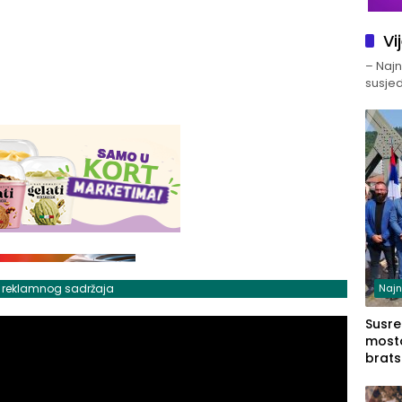
Vi
– Najno
susjed
j reklamnog sadržaja
Najn
Susret
mosto
brats
Zvorn
Zvorn