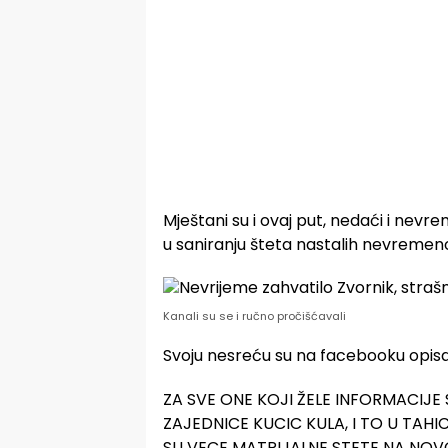
Mještani su i ovaj put, nedaći i ne
u saniranju šteta nastalih nevreme
Kanali su se i ručno pročišćavali
Svoju nesreću su na facebooku opisal
ZA SVE ONE KOJI ŽELE INFORMACIJ
ZAJEDNICE KUCIC KULA, I TO U TAHI
SU VECE MATRIJALNE STETE NA NO