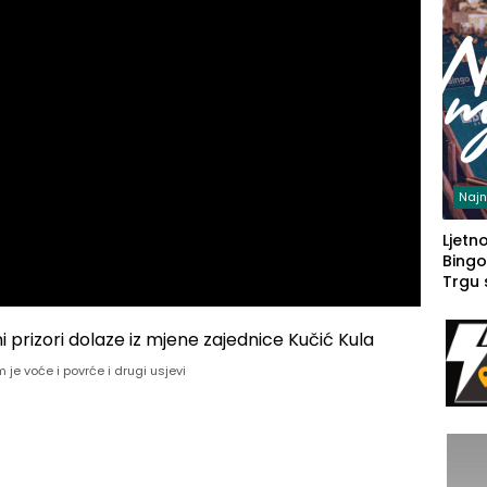
Najn
Ljetno
Bingo
Trgu
m je voće i povrće i drugi usjevi