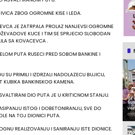
IVICA ZBOG OGROMNE KISE I LEDA.
EVCA JE ZATRPALA PROLAZ NANJEVSI OGROMNE
ŽEVADOVE KUCE I TIM SE SPRJECIO SLOBODAN
ILA SA KOVACEVCA .
ELOM PUTA RUSECI PRED SOBOM BANKINE I
U SU PRIMILI I IZDRZALI NADOLAZECU BUJICU,
T KUBIKA BANKINSKOG KAMENA.
VALTIRANI DIO PUTA JE U KRITICNOM STANJU.
Sus
vez
NASIPANJU ISTOG I DOBETONIRANJU, SVE DO
07/
OLE NA TOJ DIONICI PUTA.
OGNU REALIZOVANJU I SANIRANJU ISTE DIONICE.