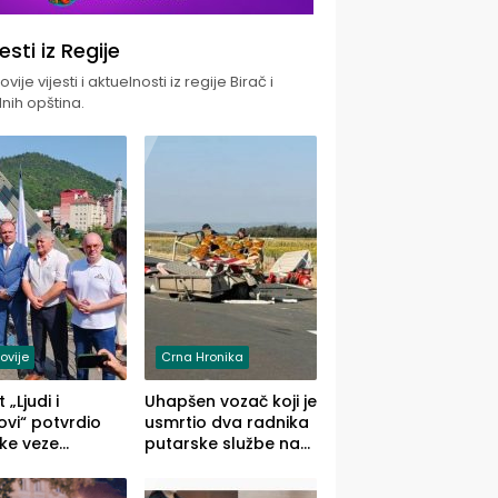
jesti iz Regije
vije vijesti i aktuelnosti iz regije Birač i
nih opština.
ovije
Crna Hronika
 „Ljudi i
Uhapšen vozač koji je
vi“ potvrdio
usmrtio dva radnika
ke veze
putarske službe na
ika i Malog
putu od Loznice
ika
prema Šapcu