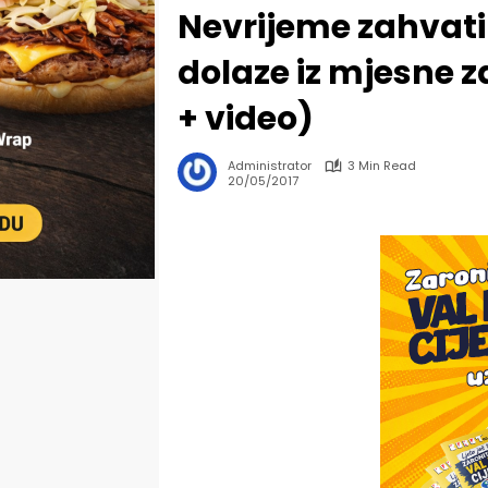
Nevrijeme zahvatil
dolaze iz mjesne z
+ video)
Administrator
3 Min Read
20/05/2017