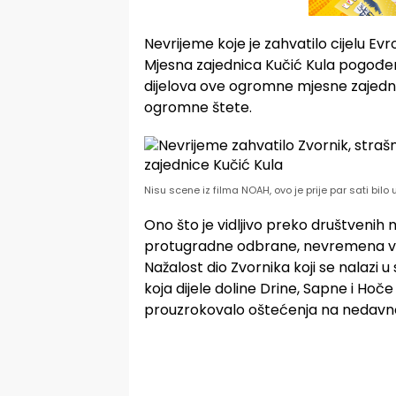
Nevrijeme koje je zahvatilo cijelu Evr
Mjesna zajednica Kučić Kula pogođe
dijelova ove ogromne mjesne zajednice
ogromne štete.
Nisu scene iz filma NOAH, ovo je prije par sati bilo
Ono što je vidljivo preko društvenih 
protugradne odbrane, nevremena većih
Nažalost dio Zvornika koji se nalazi
koja dijele doline Drine, Sapne i Hoč
prouzrokovalo oštećenja na nedavno 