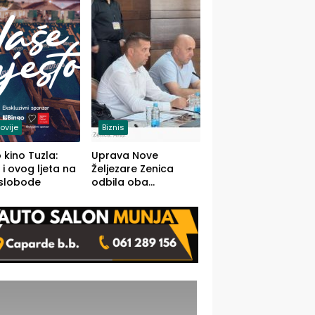
(FOTO)
ovije
Biznis
 kino Tuzla:
Uprava Nove
 i ovog ljeta na
Željezare Zenica
 slobode
odbila oba
prijedloga Vlade
FBiH: Ustrajni da je
stečaj jedino rješenje