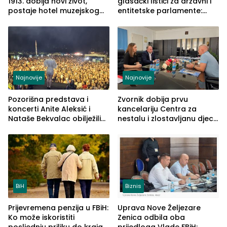
1913. dobija novi život,
glasački listići za državni i
postaje hotel muzejskog
entitetske parlamente:
tipa
Najveće izmjene biće
vidljive na njima
Najnovije
Najnovije
Pozorišna predstava i
Zvornik dobija prvu
koncerti Anite Aleksić i
kancelariju Centra za
Nataše Bekvalac obilježili
nestalu i zlostavljanu djecu
četvrto veče Zvorničkog
u RS-u
ljeta (FOTO)
BiH
Biznis
Prijevremena penzija u FBiH:
Uprava Nove Željezare
Ko može iskoristiti
Zenica odbila oba