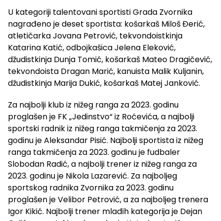
U kategoriji talentovani sportisti Grada Zvornika
nagrađeno je deset sportista: košarkaš Miloš Đerić,
atletičarka Jovana Petrović, tekvondoistkinja
Katarina Katić, odbojkašica Jelena Eleković,
džudistkinja Dunja Tomić, košarkaš Mateo Dragičević,
tekvondoista Dragan Marić, kanuista Malik Kuljanin,
džudistkinja Marija Dukić, košarkaš Matej Janković.
Za najbolji klub iz nižeg ranga za 2023. godinu
proglašen je FK „Jedinstvo“ iz Roćevića, a najbolji
sportski radnik iz nižeg ranga takmičenja za 2023.
godinu je Aleksandar Pisić. Najbolji sportista iz nižeg
ranga takmičenja za 2023. godinu je fudbaler
Slobodan Radić, a najbolji trener iz nižeg ranga za
2023. godinu je Nikola Lazarević. Za najboljeg
sportskog radnika Zvornika za 2023. godinu
proglašen je Velibor Petrović, a za najboljeg trenera
Igor Kikić. Najbolji trener mlađih kategorija je Dejan