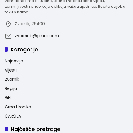
vam donosimo aktuelne, tačne i nepristrasne vijesti,
zanimljivosti i priče koje oblikuju našu zajednicu. Budite uvijek u
toku s nama!
Zvornik, 75400
zvornicki@gmail.com
Kategorije
Najnovije
Vijesti
Zvornik
Regija
BiH
Crna Hronika
ČARŠIJA
Najčešće pretrage