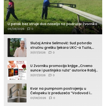
U petak bez struje dva naselja na području Zvornika
06/08/2026
0
Slučaj Amire Selimović: Sud potvrdio
stručnu grešku ljekara UKC-a Tuzla,
presudan dokaz ostala obdukcija
31/07/2026
0
U Zvorniku promocija knjige „Crveno
sunce i pustinjska ruža“ autorice Rabije
Avdić-Hamidović
31/07/2026
0
Kvar na pumpnom postrojenju u
Čelopeku Iz preduzeća “Vodovod i
komunalije”
01/08/2026
0