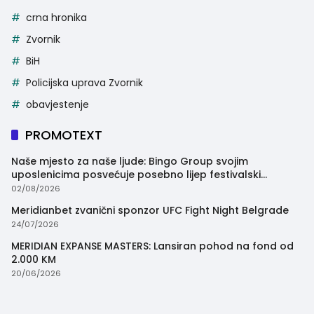
crna hronika
Zvornik
BiH
Policijska uprava Zvornik
obavjestenje
PROMOTEXT
Naše mjesto za naše ljude: Bingo Group svojim
uposlenicima posvećuje posebno lijep festivalski
trenutak
02/08/2026
Meridianbet zvanični sponzor UFC Fight Night Belgrade
24/07/2026
MERIDIAN EXPANSE MASTERS: Lansiran pohod na fond od
2.000 KM
20/06/2026