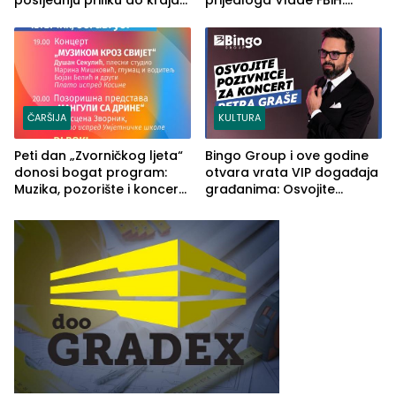
posljednju priliku do kraja
prijedloga Vlade FBiH:
2026. godine
Ustrajni da je stečaj jedino
rješenje
ČARŠIJA
KULTURA
Peti dan „Zvorničkog ljeta“
Bingo Group i ove godine
donosi bogat program:
otvara vrata VIP događaja
Muzika, pozorište i koncert
građanima: Osvojite
Stoje
ulaznice za koncert Petra
Graše