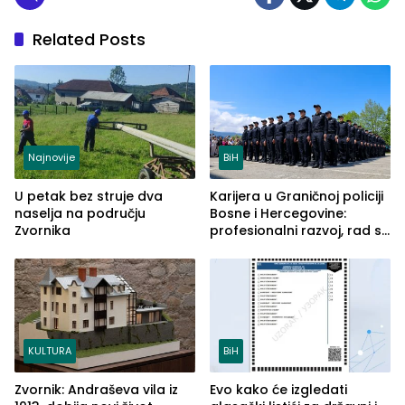
Related Posts
Najnovije
BiH
U petak bez struje dva
Karijera u Graničnoj policiji
naselja na području
Bosne i Hercegovine:
Zvornika
profesionalni razvoj, rad sa
savremenom opremom i
služba građanima
KULTURA
BiH
Zvornik: Andraševa vila iz
Evo kako će izgledati