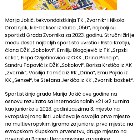
Marija Jokić, tekvondoistkinja TK „Zvornik“ i Nikola
Drobnjak, kik-bokser iz kluba „056“, najbolji su
sportisti Grada Zvornika za 2023. godinu. Stručni žiri je
među deset najboljih sportista uvrstio i Rista Kretiju,
člana DŽK „Sokolovi“, Emiliju Blagojević iz TK „Srpski
soko“, Filipa Cvijetinovića iz OKK „Drina Princip“,
Sandru Popović iz DŽK „Sokolovi“, Borisa Krstića iz AK
„Zvornik“, Vasilija Tomića iz RK „Drina“, Emu Pajkić iz
KK „Sensei“, te Stefana Jerkića iz KK „Zvornik basket“.
Sportistkinja grada Marija Jokić ove godine na
osnovu rezultata sa internacionalnih E2 i G2 turnira
kao juniorka u 2023. godini zauzima 3. mjesto na
Evropskoj rang listi. Jokićeva je osvojila prvo mjesto
na multievropskim igrama za juniore, prvo mjesto na
evropskom klupskom prvenstvu, drugo mjesto na
prvenstvu Bosne i Hercegovione za seniore.