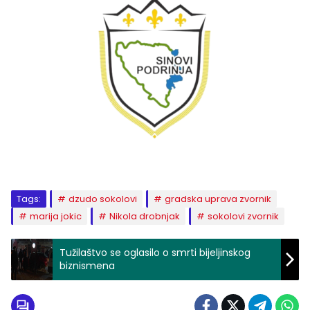
Tags:
dzudo sokolovi
gradska uprava zvornik
marija jokic
Nikola drobnjak
sokolovi zvornik
Tužilaštvo se oglasilo o smrti bijeljinskog
biznismena