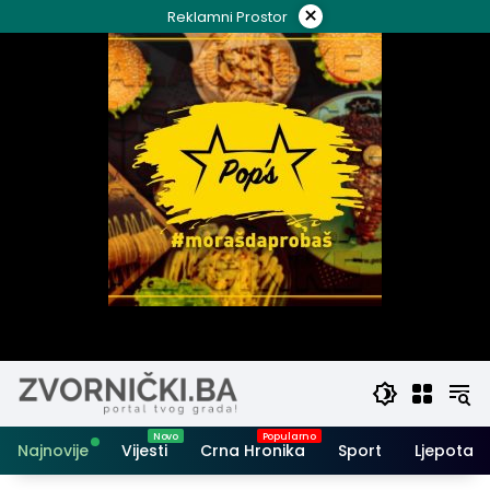
Skip
×
Reklamni Prostor
to
content
Najnovije
Vijesti
Crna Hronika
Sport
Ljepota i 