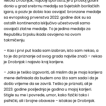
Nikola Drobnjak, najbolji sportista, je u prošloj godini
donio u grad srebrnu medalju sa Svjetskih borilačkih
igara, a poziv je dobio kao osvajač bronzane medalje
sa evropskog prvenstva 2022. godine dok su sa
ostalih kontinenata isključivo učestvovali samo
osvajači zlatne medalje. To je jedina medalja za
Republiku Srpsku ikada osvojena na ovom
takmičenju.
– Kao i prvi put kada sam izabran, isto sam rekao, a
to je da priznanje od svog grada najviše znači – rekao
je Drobnjak i najavio kraj karijere.
– Jako je teško izgovoriti, ali mislim da je moja karijera
mene definisala da budem ono što sam sada i da je
došlo vrijeme da se završi. Teško je priznati, ali je
2023. godine posljednja je godina u mojoj karijeri.
Stigle su me i povrede, umor, kako fizički tako i
psihički, ali i brojne obaveze – istakao je Drobnjak.