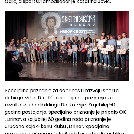
Gajić, a sportski ambasador je Katarina Jović.
Specijalno priznanje za doprinos u razvoju sporta
dobio je Milan Đorđić, a specijalno priznanje za
rezultate u bodibildingu Darko Mijić. Za jubilej 50
godina postojanja, specijalno priznanje je pripalo OK
„Drina“, a za jubilej 60 godina rada priznanje je
uručeno Kajak-kanu klubu „Drina“. Specijalno
priznanje uručeno je šefu Predstavništva Republike