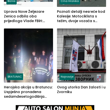
Biznis
Crna Hronika
Uprava Nove Željezare
Poznati detalji nesreće kod
Zenica odbila oba
Kalesije: Motociklista s
prijedloga Vlade FBiH:
težim, dvoje vozača s
Ustrajni da je stečaj jedino
lakšim povredama
rješenje
BRATUNAC
Najnovije
Herojska akcija u Bratuncu:
Ovog utorka Dan žalosti i u
Uspješno pronađena
Zvorniku
sedamdesetogodišnja
Ivanka Lazić, rodom iz
Kravice.