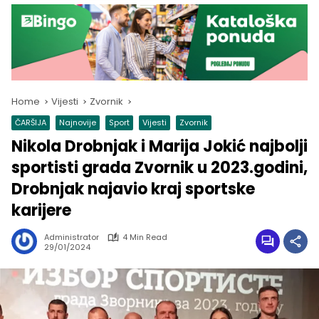
Home
Vijesti
Zvornik
ČARŠIJA
Najnovije
Sport
Vijesti
Zvornik
Nikola Drobnjak i Marija Jokić najbolji
sportisti grada Zvornik u 2023.godini,
Drobnjak najavio kraj sportske
karijere
Administrator
4 Min Read
29/01/2024