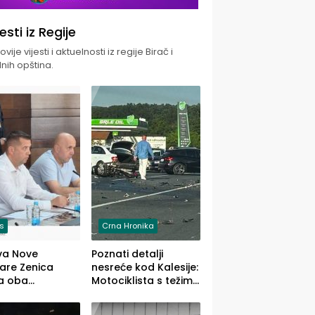
jesti iz Regije
vije vijesti i aktuelnosti iz regije Birač i
nih opština.
is
Crna Hronika
va Nove
Poznati detalji
zare Zenica
nesreće kod Kalesije:
a oba
Motociklista s težim,
dloga Vlade
dvoje vozača s
Ustrajni da je
lakšim povredama