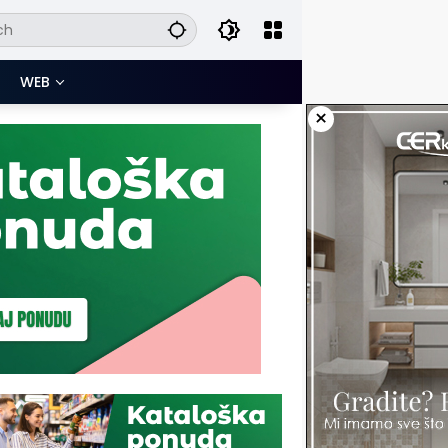
WEB
×