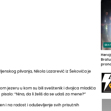
steča
BRA
Heroj
Bratu
pron
seda
enskog plivanja, Nikola Lazarević iz Šekovića je
a Iva
rodom
m jezeru u kom su bili sveštenik i dvojica mladića
 pisalo: “Nina, da li želiš da se udaš za mene?”
ten i na radost i oduševljenje svih prisutnih