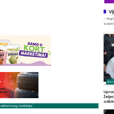
Vi
– Najno
susjed
Bizn
Upra
Želje
odbil
j reklamnog sadržaja
prije
FBiH: 