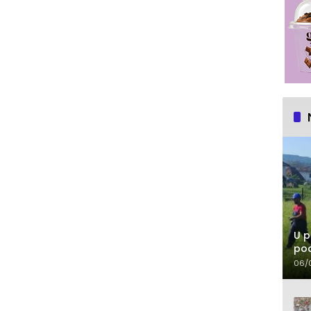
U p
pod
06/