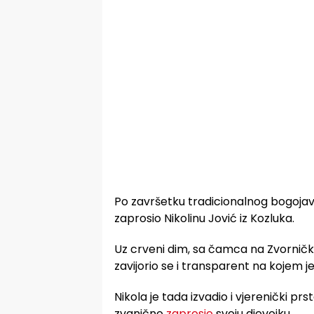
Po završetku tradicionalnog bogojavlj
zaprosio Nikolinu Jović iz Kozluka.
Uz crveni dim, sa čamca na Zvorničko
zavijorio se i transparent na kojem je
Nikola je tada izvadio i vjerenički prs
zvanično
zaprosio
svoju djevojku.