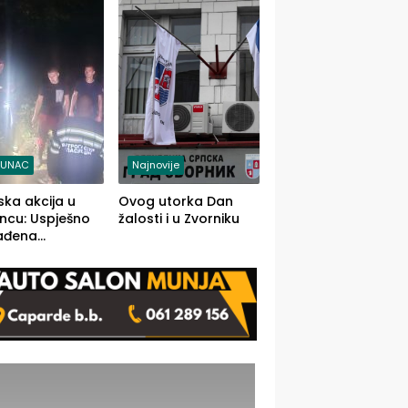
j jedino rješenje
TUNAC
Najnovije
ska akcija u
Ovog utorka Dan
ncu: Uspješno
žalosti i u Zvorniku
ađena
mdesetogodišnj
nka Lazić,
 iz Kravice.