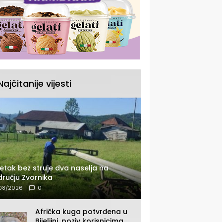
Najčitanije vijesti
etak bez struje dva naselja na
ručju Zvornika
08/2026
0
Afrička kuga potvrđena u
Bijeljini, poziv korisnicima