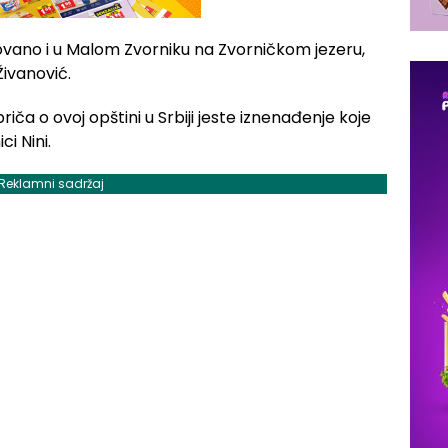
izovano i u Malom Zvorniku na Zvorničkom jezeru,
Živanović.
ča o ovoj opštini u Srbiji jeste iznenađenje koje
ci Nini.
Reklamni sadržaj