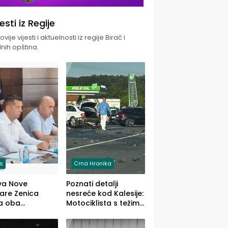
jesti iz Regije
vije vijesti i aktuelnosti iz regije Birač i
nih opština.
is
Crna Hronika
va Nove
Poznati detalji
zare Zenica
nesreće kod Kalesije:
a oba
Motociklista s težim,
dloga Vlade
dvoje vozača s
Ustrajni da je
lakšim povredama