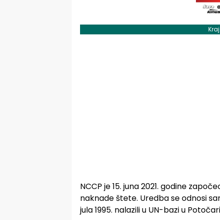
Kra
NCCP je 15. juna 2021. godine započ
naknade štete. Uredba se odnosi sam
jula 1995. nalazili u UN-bazi u Potoča