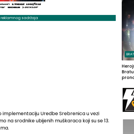
steča
j reklamnog sadržaja
BRA
Heroj
Bratu
pron
seda
a Iva
rodom
eo implementaciju Uredbe Srebrenica u vezi
o na srodnike ubijenih muškaraca koji su se 13.
rima.