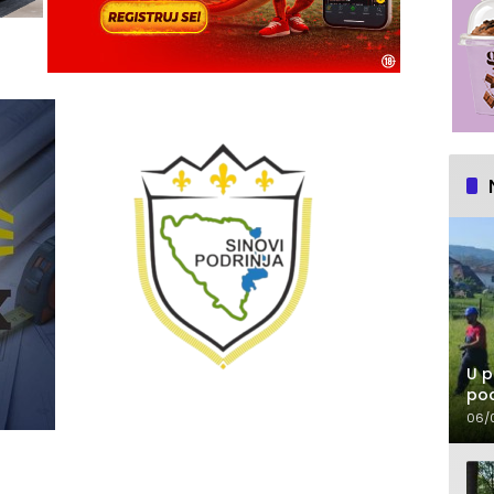
U p
pod
06/