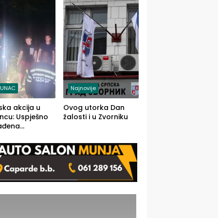
j jedino rješenje
TUNAC
Najnovije
ska akcija u
Ovog utorka Dan
ncu: Uspješno
žalosti i u Zvorniku
ađena
mdesetogodišnj
nka Lazić,
 iz Kravice.