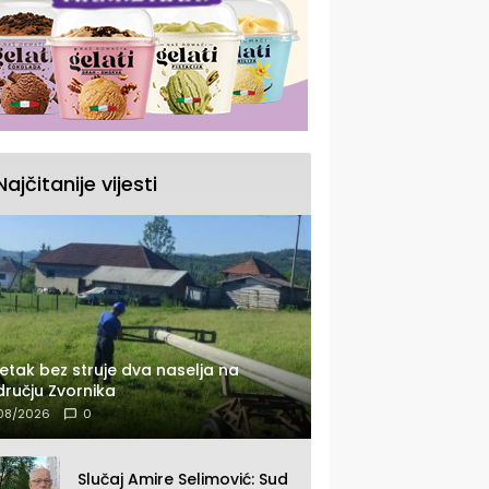
Najčitanije vijesti
etak bez struje dva naselja na
ručju Zvornika
08/2026
0
Slučaj Amire Selimović: Sud