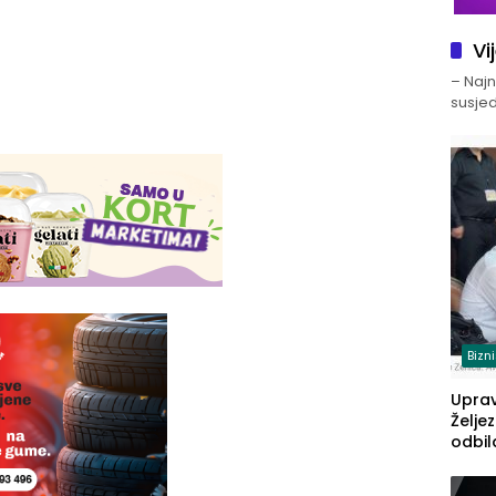
Vi
– Najno
susjed
Bizn
Upra
Želje
odbil
prije
FBiH: 