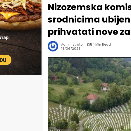
Nizozemska komis
srodnicima ubijen
prihvatati nove z
Administrator
1 Min Read
18/06/2023