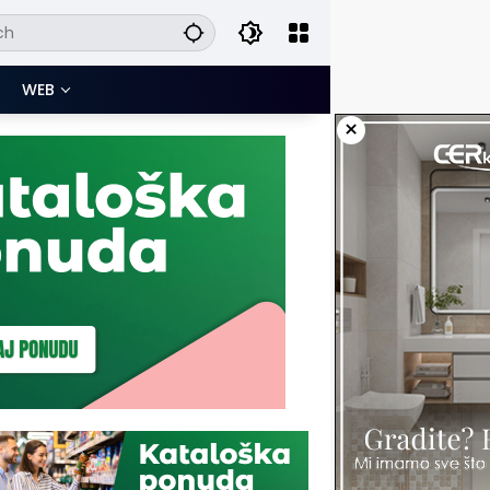
WEB
×