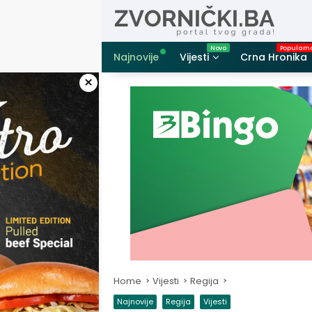
Skip
to
content
Najnovije
Vijesti
Crna Hronika
×
Home
Vijesti
Regija
Najnovije
Regija
Vijesti