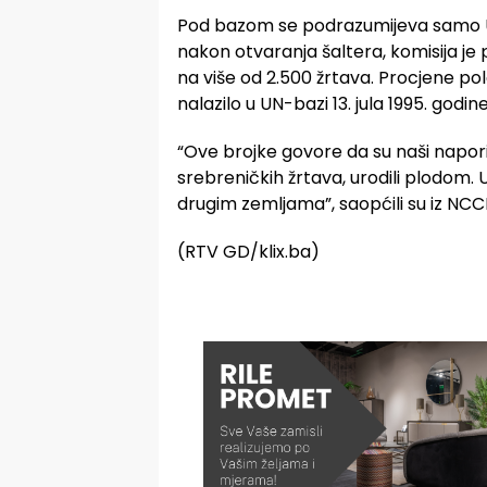
Pod bazom se podrazumijeva samo UN
nakon otvaranja šaltera, komisija je 
na više od 2.500 žrtava. Procjene 
nalazilo u UN-bazi 13. jula 1995. godine
“Ove brojke govore da su naši napori
srebreničkih žrtava, urodili plodom. 
drugim zemljama”, saopćili su iz NCC
(RTV GD/klix.ba)