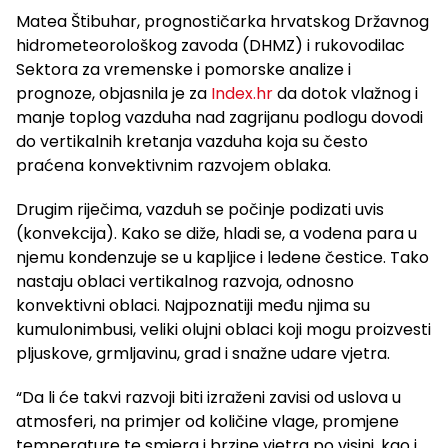
Matea Štibuhar, prognostičarka hrvatskog Državnog
hidrometeorološkog zavoda (DHMZ) i rukovodilac
Sektora za vremenske i pomorske analize i
prognoze, objasnila je za
Index.hr
da dotok vlažnog i
manje toplog vazduha nad zagrijanu podlogu dovodi
do vertikalnih kretanja vazduha koja su često
praćena konvektivnim razvojem oblaka.
Drugim riječima, vazduh se počinje podizati uvis
(konvekcija). Kako se diže, hladi se, a vodena para u
njemu kondenzuje se u kapljice i ledene čestice. Tako
nastaju oblaci vertikalnog razvoja, odnosno
konvektivni oblaci. Najpoznatiji među njima su
kumulonimbusi, veliki olujni oblaci koji mogu proizvesti
pljuskove, grmljavinu, grad i snažne udare vjetra.
“Da li će takvi razvoji biti izraženi zavisi od uslova u
atmosferi, na primjer od količine vlage, promjene
temperature te smjera i brzine vjetra po visini, kao i