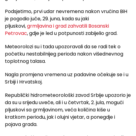
Podsjetimo, prvi udar nevremena nakon vrućina BiH
je pogodio juče, 29. juna, kada su jaki
pljuskovi,
grmljavina i grad zahvatili Bosanski
Petrovac
, gdje je led u potpunosti zabijelio grad.
Meteorolozi su i tada upozoravali da se radi tek o
početku nestabilnijeg perioda nakon višednevnog
toplotnog talasa.
Nagla promjena vremena uz padavine očekuje se i u
Srbiji i Hrvatskoj.
Republički hidrometeorološki zavod Srbije upozorio je
da su u srijedu uveče, ali i u četvrtak, 2. jula, mogući
pljuskovi sa grmljavinom, veća količina kiše u
kratkom periodu, jak i olujni vjetar, a ponegdje i
pojava grada.