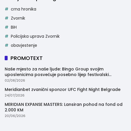
crna hronika
Zvornik
BiH
Policijska uprava Zvornik
obavjestenje
PROMOTEXT
Naše mjesto za naše ljude: Bingo Group svojim
uposlenicima posvećuje posebno lijep festivalski
trenutak
02/08/2026
Meridianbet zvanični sponzor UFC Fight Night Belgrade
24/07/2026
MERIDIAN EXPANSE MASTERS: Lansiran pohod na fond od
2.000 KM
20/06/2026