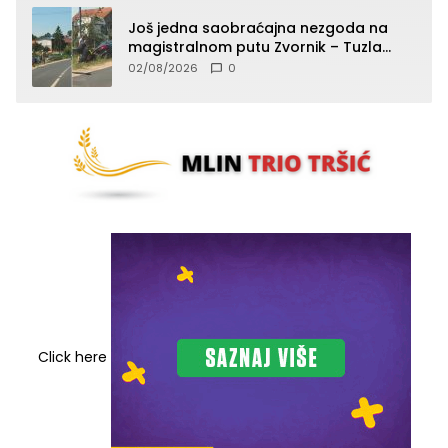
Još jedna saobraćajna nezgoda na
magistralnom putu Zvornik – Tuzla
(FOTO)
02/08/2026
0
Click here