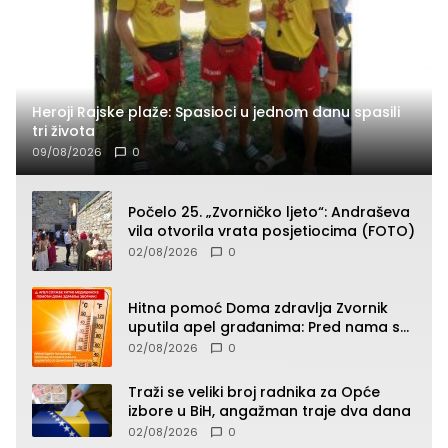
Heroji Rajske plaže: Spasioci u jednom danu spasili
tri života
09/08/2026
0
Počelo 25. „Zvorničko ljeto“: Andraševa
vila otvorila vrata posjetiocima (FOTO)
02/08/2026
0
Hitna pomoć Doma zdravlja Zvornik
uputila apel građanima: Pred nama su
temperature do 40°C, oprez zbog
02/08/2026
0
toplotnog udara
Traži se veliki broj radnika za Opće
izbore u BiH, angažman traje dva dana
02/08/2026
0