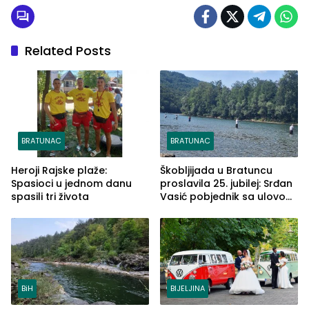
Related Posts
BRATUNAC
BRATUNAC
Heroji Rajske plaže:
Škobljijada u Bratuncu
Spasioci u jednom danu
proslavila 25. jubilej: Srđan
spasili tri života
Vasić pobjednik sa ulovom
od 2.040 grama (FOTO)
BiH
BIJELJINA