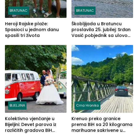
BRATUNAC
BRATUNAC
Heroji Rajske plaže:
Škobljijada u Bratuncu
Spasioci u jednom danu
proslavila 25. jubilej: Srđan
spasili tri života
Vasić pobjednik sa ulovom
od 2.040 grama (FOTO)
BIJELJINA
Crna Hronika
Kolektivno vjenčanje u
Krenuo preko granice
Bijeljini: Devet parova iz
prema BiH sa 20 kilograma
različitih gradova BiH
marihuane sakrivene u
izgovorilo sudbonosno da
automobilu