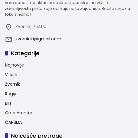
vam donosimo aktuelne, tačne i nepristrasne vijesti,
zanimljivosti i priče koje oblikuju našu zajednicu. Budite uvijek u
toku s nama!
Zvornik, 75400
zvornicki@gmail.com
Kategorije
Najnovije
Vijesti
Zvornik
Regija
BiH
Crna Hronika
ČARŠIJA
Najčešće pretrage