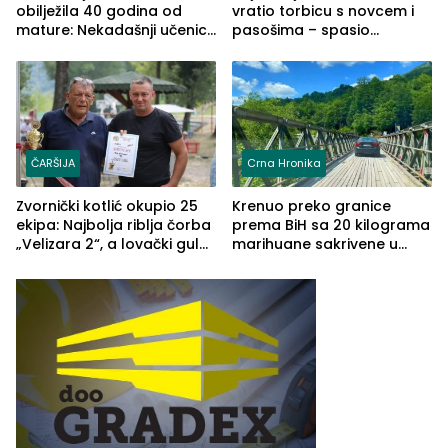
obilježila 40 godina od
vratio torbicu s novcem i
mature: Nekadašnji učenici
pasošima – spasio
TŠC-a okupili se u Zvorniku
porodično ljetovanje u
(FOTO)
Grčkoj
ČARŠIJA
Crna Hronika
Zvornički kotlić okupio 25
Krenuo preko granice
ekipa: Najbolja riblja čorba
prema BiH sa 20 kilograma
„Velizara 2“, a lovački gulaš
marihuane sakrivene u
„Red i Zaprska“ (FOTO)
automobilu