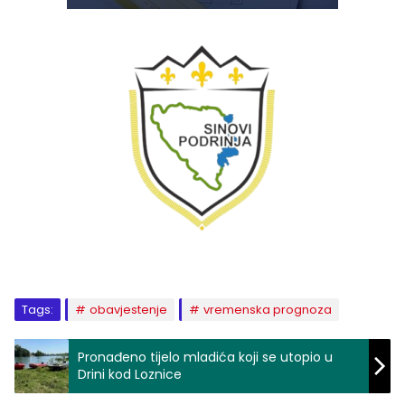
Tags:
obavjestenje
vremenska prognoza
Pronađeno tijelo mladića koji se utopio u
Drini kod Loznice