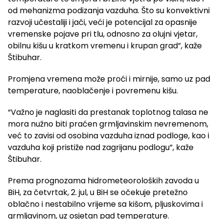
od mehanizma podizanja vazduha. Što su konvektivni
razvoji učestaliji i jači, veći je potencijal za opasnije
vremenske pojave pri tlu, odnosno za olujni vjetar,
obilnu kišu u kratkom vremenu i krupan grad”, kaže
Štibuhar.
Promjena vremena može proći i mirnije, samo uz pad
temperature, naoblačenje i povremenu kišu.
“Važno je naglasiti da prestanak toplotnog talasa ne
mora nužno biti praćen grmljavinskim nevremenom,
već to zavisi od osobina vazduha iznad podloge, kao i
vazduha koji pristiže nad zagrijanu podlogu”, kaže
Štibuhar.
Prema prognozama hidrometeoroloških zavoda u
BiH, za četvrtak, 2. jul, u BiH se očekuje pretežno
oblačno i nestabilno vrijeme sa kišom, pljuskovima i
grmljavinom, uz osjetan pad temperature.