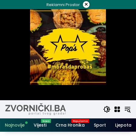
Skip
×
Reklamni Prostor
to
content
Najnovije
Vijesti
Crna Hronika
Sport
Ljepota i 