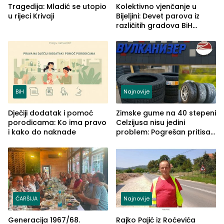
Tragedija: Mladić se utopio
Kolektivno vjenčanje u
u rijeci Krivaji
Bijeljini: Devet parova iz
različitih gradova BiH
izgovorilo sudbonosno da
BiH
Najnovije
Dječiji dodatak i pomoć
Zimske gume na 40 stepeni
porodicama: Ko ima pravo
Celzijusa nisu jedini
i kako do naknade
problem: Pogrešan pritisak
može biti mnogo opasniji
ČARŠIJA
Najnovije
Generacija 1967/68.
Rajko Pajić iz Roćevića