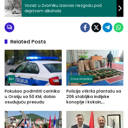
Vozač u Zvorniku izazvao nezgodu pod
dejstvom alkohola
Related Posts
BiH
Crna Hronika
Pokušao podmititi carinika
Policija otkrila plantažu sa
u Orašju sa 50 KM, dobio
206 stabljika indijske
osuđujuću presudu
konoplje i kokain,
uhapšena jedna osoba
(FOTO)