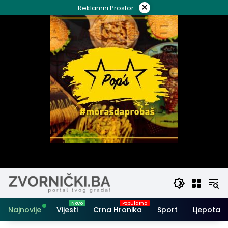
Skip
×
Reklamni Prostor
to
content
Najnovije
Vijesti
Crna Hronika
Sport
Ljepota i 