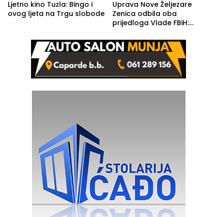
Ljetno kino Tuzla: Bingo i
Uprava Nove Željezare
ovog ljeta na Trgu slobode
Zenica odbila oba
prijedloga Vlade FBiH:
Ustrajni da je stečaj jedino
rješenje