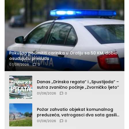
Pokušao podmititi carinika u Orašju sa 50 KM, dobio
osuđujuću presudu
07/08/2026
0
Danas „Drinska regata“ i „Spustijada“ –
sutra zvanično počinje „Zvorničko ljeto“
01/08/2026
0
Požar zahvatio objekat komunalnog
preduzeća, vatrogasci dva sata gasili
vatru (FOTO)
01/08/2026
0