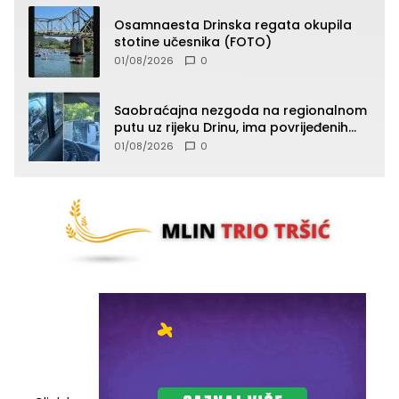
Osamnaesta Drinska regata okupila
stotine učesnika (FOTO)
01/08/2026
0
Saobraćajna nezgoda na regionalnom
putu uz rijeku Drinu, ima povrijeđenih
lica (FOTO)
01/08/2026
0