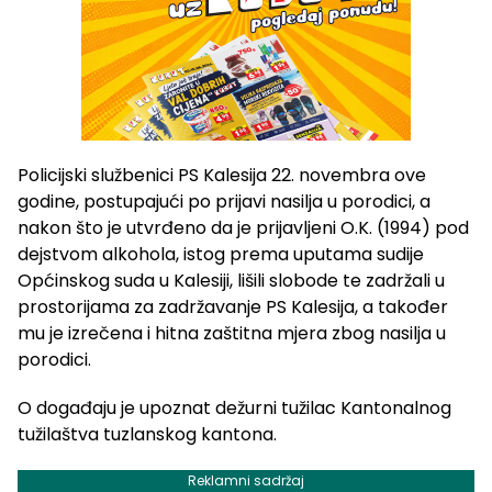
Policijski službenici PS Kalesija 22. novembra ove
godine, postupajući po prijavi nasilja u porodici, a
nakon što je utvrđeno da je prijavljeni O.K. (1994) pod
dejstvom alkohola, istog prema uputama sudije
Općinskog suda u Kalesiji, lišili slobode te zadržali u
prostorijama za zadržavanje PS Kalesija, a također
mu je izrečena i hitna zaštitna mjera zbog nasilja u
porodici.
O događaju je upoznat dežurni tužilac Kantonalnog
tužilaštva tuzlanskog kantona.
Reklamni sadržaj