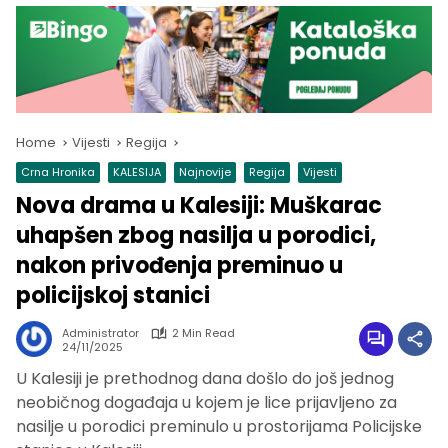
Home
Vijesti
Regija
Crna Hronika
KALESIJA
Najnovije
Regija
Vijesti
Nova drama u Kalesiji: Muškarac
uhapšen zbog nasilja u porodici,
nakon privođenja preminuo u
policijskoj stanici
Administrator
2 Min Read
24/11/2025
U Kalesiji je prethodnog dana došlo do još jednog
neobičnog događaja u kojem je lice prijavljeno za
nasilje u porodici preminulo u prostorijama Policijske