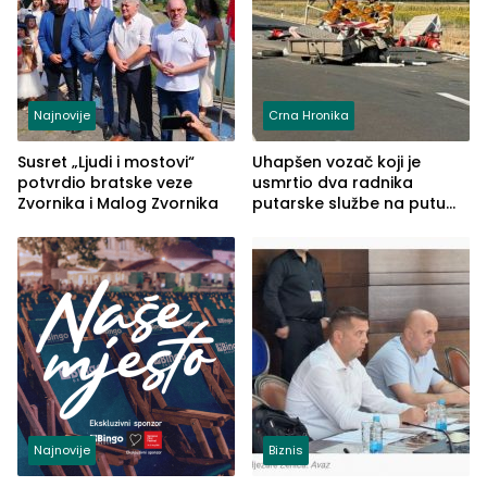
Najnovije
Crna Hronika
Susret „Ljudi i mostovi“
Uhapšen vozač koji je
potvrdio bratske veze
usmrtio dva radnika
Zvornika i Malog Zvornika
putarske službe na putu
od Loznice prema Šapcu
(FOTO)
Najnovije
Biznis