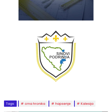
Tags:
crna hronika
hapsenje
Kalesija