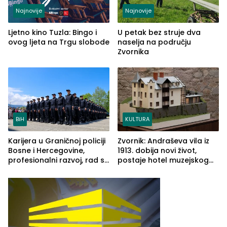
Najnovije
Najnovije
Ljetno kino Tuzla: Bingo i
U petak bez struje dva
ovog ljeta na Trgu slobode
naselja na području
Zvornika
BiH
KULTURA
Karijera u Graničnoj policiji
Zvornik: Andraševa vila iz
Bosne i Hercegovine,
1913. dobija novi život,
profesionalni razvoj, rad sa
postaje hotel muzejskog
savremenom opremom i
tipa
služba građanima