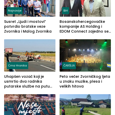
Najnovije
BiH
Susret „Ljudi i mostovi“
Bosanskohercegovačke
potvrdio bratske veze
kompanije AS Holding i
Zvornika i Malog Zvornika
EDOM Connect zajedno se
šire na tržište Maroka
Crna Hronika
ČARŠIJA
Uhapšen vozač koji je
Peto večer Zvorničkog ljeta
usmrtio dva radnika
u znaku muzike, plesa i
putarske službe na putu
velikih hitova
od Loznice prema Šapcu
(FOTO)