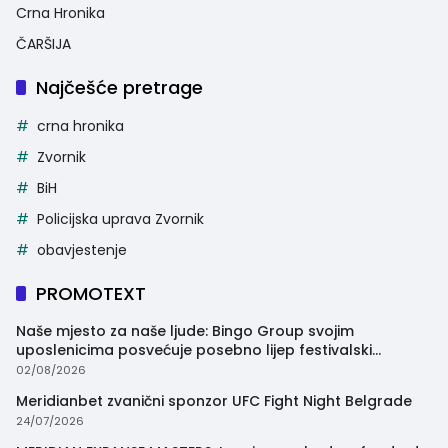
Crna Hronika
ČARŠIJA
Najčešće pretrage
crna hronika
Zvornik
BiH
Policijska uprava Zvornik
obavjestenje
PROMOTEXT
Naše mjesto za naše ljude: Bingo Group svojim
uposlenicima posvećuje posebno lijep festivalski
trenutak
02/08/2026
Meridianbet zvanični sponzor UFC Fight Night Belgrade
24/07/2026