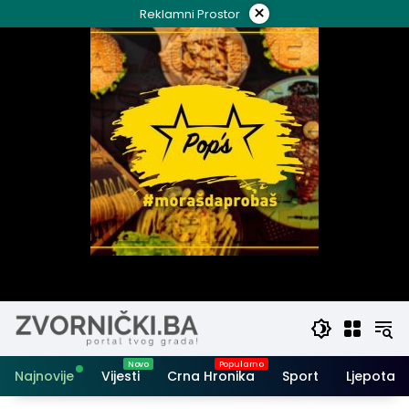
Skip
×
Reklamni Prostor
to
content
Najnovije
Vijesti
Crna Hronika
Sport
Ljepota i 