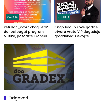
ČARŠIJA
KULTURA
Peti dan „Zvorničkog ljeta“
Bingo Group i ove godine
donosi bogat program:
otvara vrata VIP događaja
Muzika, pozorište i koncert
građanima: Osvojite
Stoje
ulaznice za koncert Petra
Graše
Odgovori