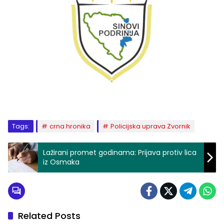
Tags:
crna hronika
Policijska uprava Zvornik
Lažirani promet godinama: Prijava protiv lica
iz Osmaka
Related Posts