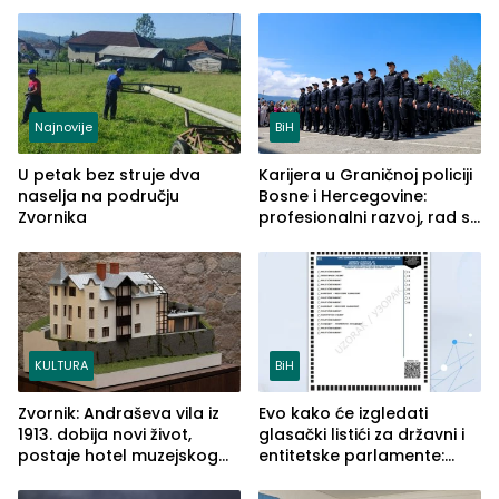
Najnovije
BiH
U petak bez struje dva
Karijera u Graničnoj policiji
naselja na području
Bosne i Hercegovine:
Zvornika
profesionalni razvoj, rad sa
savremenom opremom i
služba građanima
KULTURA
BiH
Zvornik: Andraševa vila iz
Evo kako će izgledati
1913. dobija novi život,
glasački listići za državni i
postaje hotel muzejskog
entitetske parlamente:
tipa
Najveće izmjene biće
vidljive na njima