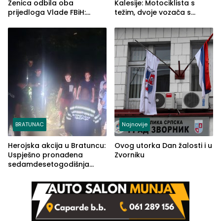
Zenica odbila oba
Kalesije: Motociklista s
prijedloga Vlade FBiH:
težim, dvoje vozača s
Ustrajni da je stečaj jedino
lakšim povredama
rješenje
BRATUNAC
Najnovije
Herojska akcija u Bratuncu:
Ovog utorka Dan žalosti i u
Uspješno pronađena
Zvorniku
sedamdesetogodišnja
Ivanka Lazić, rodom iz
Kravice.