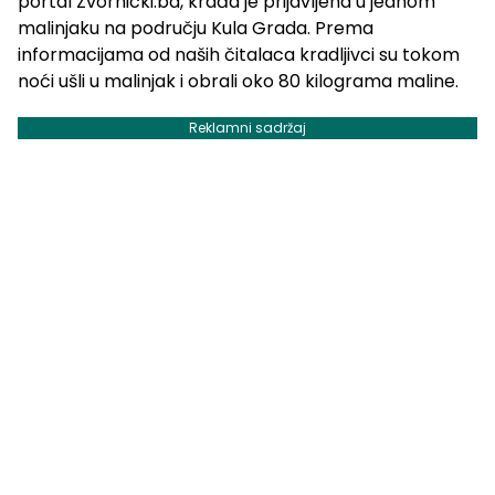
portal Zvornicki.ba, krađa je prijavljena u jednom
malinjaku na području Kula Grada. Prema
informacijama od naših čitalaca kradljivci su tokom
noći ušli u malinjak i obrali oko 80 kilograma maline.
Reklamni sadržaj