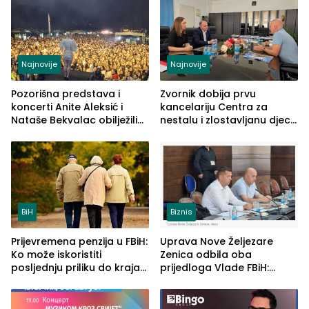
Najnovije
Najnovije
Pozorišna predstava i
Zvornik dobija prvu
koncerti Anite Aleksić i
kancelariju Centra za
Nataše Bekvalac obilježili
nestalu i zlostavljanu djecu
četvrto veče Zvorničkog
u RS-u
ljeta (FOTO)
BiH
Biznis
Prijevremena penzija u FBiH:
Uprava Nove Željezare
Ko može iskoristiti
Zenica odbila oba
posljednju priliku do kraja
prijedloga Vlade FBiH:
2026. godine
Ustrajni da je stečaj jedino
rješenje