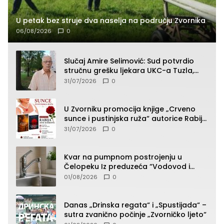
U petak bez struje dva naselja na području Zvornika
06/08/2026
0
Slučaj Amire Selimović: Sud potvrdio
stručnu grešku ljekara UKC-a Tuzla,
presudan dokaz ostala obdukcija
31/07/2026
0
U Zvorniku promocija knjige „Crveno
sunce i pustinjska ruža“ autorice Rabije
Avdić-Hamidović
31/07/2026
0
Kvar na pumpnom postrojenju u
Čelopeku Iz preduzeća “Vodovod i
komunalije”
01/08/2026
0
Danas „Drinska regata“ i „Spustijada“ –
sutra zvanično počinje „Zvorničko ljeto“