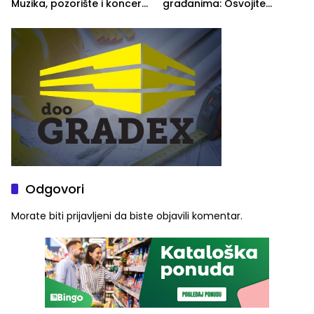
Muzika, pozorište i koncert
građanima: Osvojite
Stoje
ulaznice za koncert Petra
Graše
Odgovori
Morate biti
prijavljeni
da biste objavili komentar.