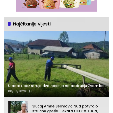
Najčitanije vijesti
U petak bez struje dva naselja na području Zvornika
06/08/2026
0
Slučaj Amire Selimović: Sud potvrdio
stručnu grešku ljekara UKC-a Tuzla,