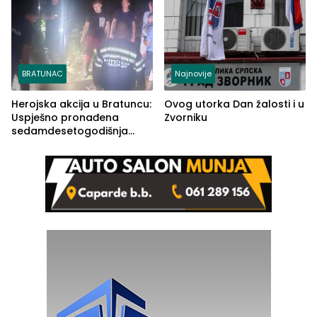
BRATUNAC
Najnovije
Herojska akcija u Bratuncu:
Ovog utorka Dan žalosti i u
Uspješno pronađena
Zvorniku
sedamdesetogodišnja
Ivanka Lazić, rodom iz
Kravice.