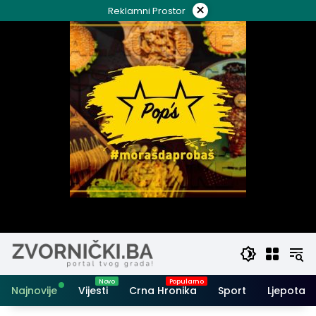
Skip
×
Reklamni Prostor
to
content
Najnovije
Vijesti
Crna Hronika
Sport
Ljepota i 