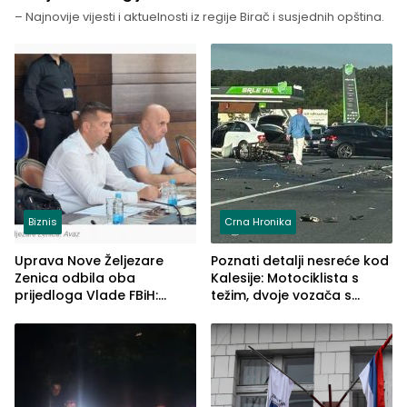
– Najnovije vijesti i aktuelnosti iz regije Birač i susjednih opština.
Biznis
Crna Hronika
Uprava Nove Željezare
Poznati detalji nesreće kod
Zenica odbila oba
Kalesije: Motociklista s
prijedloga Vlade FBiH:
težim, dvoje vozača s
Ustrajni da je stečaj jedino
lakšim povredama
rješenje