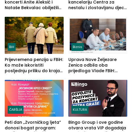
koncerti Anite Aleksić i
kancelariju Centra za
Nataše Bekvalac obilježili
nestalu i zlostavljanu djecu
četvrto veče Zvorničkog
u RS-u
ljeta (FOTO)
BiH
Biznis
Prijevremena penzija u FBiH:
Uprava Nove Željezare
Ko može iskoristiti
Zenica odbila oba
posljednju priliku do kraja
prijedloga Vlade FBiH:
2026. godine
Ustrajni da je stečaj jedino
rješenje
ČARŠIJA
KULTURA
Peti dan „Zvorničkog ljeta“
Bingo Group i ove godine
donosi bogat program:
otvara vrata VIP događaja