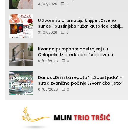
presudan dokaz ostala obdukcija
31/07/2026
0
U Zvorniku promocija knjige „Crveno
sunce i pustinjska ruža“ autorice Rabije
Avdić-Hamidović
31/07/2026
0
Kvar na pumpnom postrojenju u
Čelopeku Iz preduzeća “Vodovod i
komunalije”
01/08/2026
0
Danas „Drinska regata“ i „Spustijada“ –
sutra zvanično počinje „Zvorničko ljeto“
01/08/2026
0