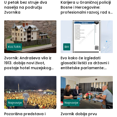
U petak bez struje dva
Karijera u Graničnoj policiji
naselja na području
Bosne i Hercegovine:
Zvornika
profesionalni razvoj, rad sa
savremenom opremom i
služba građanima
KULTURA
BiH
Zvornik: Andraševa vila iz
Evo kako će izgledati
1913. dobija novi život,
glasački listići za državni i
postaje hotel muzejskog
entitetske parlamente:
tipa
Najveće izmjene biće
vidljive na njima
Najnovije
Najnovije
Pozorišna predstava i
Zvornik dobija prvu