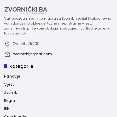
Vaš pouzdan izvor informacija za Zvornik i regiju! Svakodnevno
vam donosimo aktuelne, tačne i nepristrasne vijesti,
zanimljivosti i priče koje oblikuju našu zajednicu. Budite uvijek u
toku s nama!
Zvornik, 75400
zvornicki@gmail.com
Kategorije
Najnovije
Vijesti
Zvornik
Regija
BiH
Crna Hronika