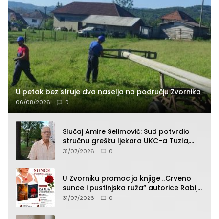
U petak bez struje dva naselja na području Zvornika
06/08/2026
0
Slučaj Amire Selimović: Sud potvrdio
stručnu grešku ljekara UKC-a Tuzla,
presudan dokaz ostala obdukcija
31/07/2026
0
U Zvorniku promocija knjige „Crveno
sunce i pustinjska ruža“ autorice Rabije
Avdić-Hamidović
31/07/2026
0