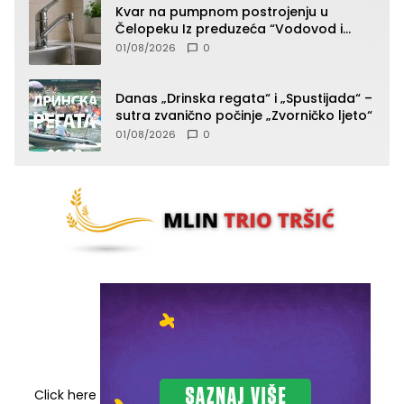
Kvar na pumpnom postrojenju u
Čelopeku Iz preduzeća “Vodovod i
komunalije”
01/08/2026
0
Danas „Drinska regata“ i „Spustijada“ –
sutra zvanično počinje „Zvorničko ljeto“
01/08/2026
0
Click here