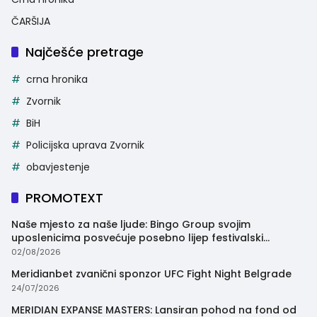
ČARŠIJA
Najčešće pretrage
crna hronika
Zvornik
BiH
Policijska uprava Zvornik
obavjestenje
PROMOTEXT
Naše mjesto za naše ljude: Bingo Group svojim
uposlenicima posvećuje posebno lijep festivalski
trenutak
02/08/2026
Meridianbet zvanični sponzor UFC Fight Night Belgrade
24/07/2026
MERIDIAN EXPANSE MASTERS: Lansiran pohod na fond od