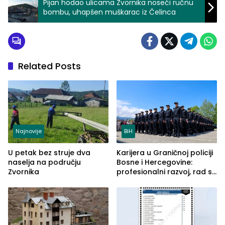
Pijan hodao ulicama Zvornika noseći ručnu
bombu, uhapšen muškarac iz Čelinca
Related Posts
Najnovije
BiH
U petak bez struje dva
Karijera u Graničnoj policiji
naselja na području
Bosne i Hercegovine:
Zvornika
profesionalni razvoj, rad sa
savremenom opremom i
služba građanima