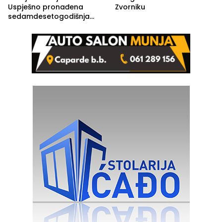
Uspješno pronađena
Zvorniku
sedamdesetogodišnja
Ivanka Lazić, rodom iz
Kravice.