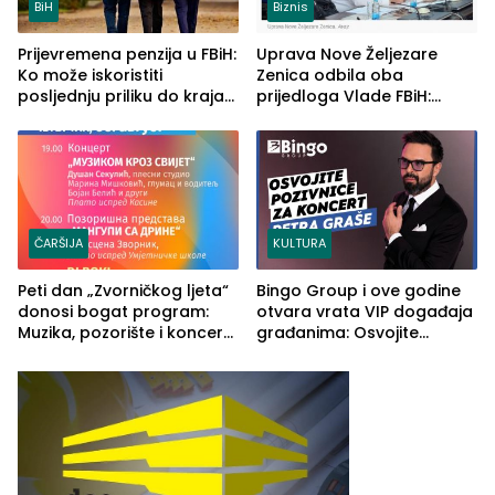
BiH
Biznis
Prijevremena penzija u FBiH:
Uprava Nove Željezare
Ko može iskoristiti
Zenica odbila oba
posljednju priliku do kraja
prijedloga Vlade FBiH:
2026. godine
Ustrajni da je stečaj jedino
rješenje
ČARŠIJA
KULTURA
Peti dan „Zvorničkog ljeta“
Bingo Group i ove godine
donosi bogat program:
otvara vrata VIP događaja
Muzika, pozorište i koncert
građanima: Osvojite
Stoje
ulaznice za koncert Petra
Graše