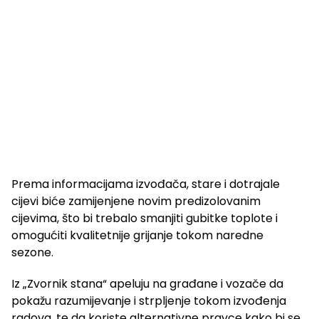
Prema informacijama izvođača, stare i dotrajale
cijevi biće zamijenjene novim predizolovanim
cijevima, što bi trebalo smanjiti gubitke toplote i
omogućiti kvalitetnije grijanje tokom naredne
sezone.
Iz „Zvornik stana“ apeluju na građane i vozače da
pokažu razumijevanje i strpljenje tokom izvođenja
radova, te da koriste alternativne pravce kako bi se