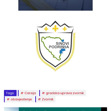
Tags:
Carsija
gradska uprava zvornik
obavjestenje
Zvornik