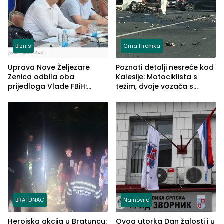
Biznis
Crna Hronika
Uprava Nove Željezare
Poznati detalji nesreće kod
Zenica odbila oba
Kalesije: Motociklista s
prijedloga Vlade FBiH:
težim, dvoje vozača s
Ustrajni da je stečaj jedino
lakšim povredama
rješenje
BRATUNAC
Najnovije
Herojska akcija u Bratuncu:
Ovog utorka Dan žalosti i u