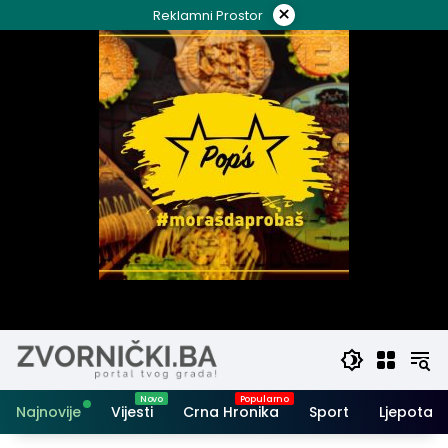
Skip
×
Reklamni Prostor
to
content
Najnovije
Vijesti
Crna Hronika
Sport
Ljepota i 