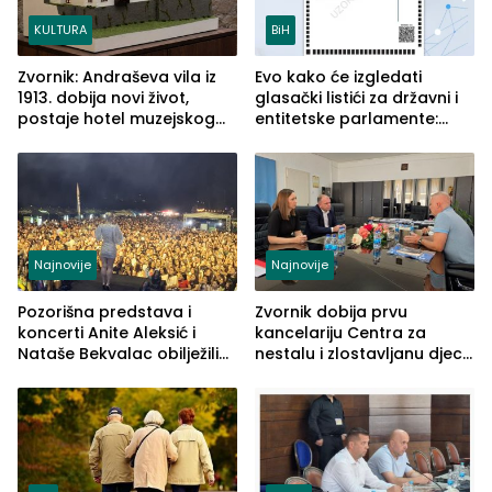
KULTURA
BiH
Zvornik: Andraševa vila iz
Evo kako će izgledati
1913. dobija novi život,
glasački listići za državni i
postaje hotel muzejskog
entitetske parlamente:
tipa
Najveće izmjene biće
vidljive na njima
Najnovije
Najnovije
Pozorišna predstava i
Zvornik dobija prvu
koncerti Anite Aleksić i
kancelariju Centra za
Nataše Bekvalac obilježili
nestalu i zlostavljanu djecu
četvrto veče Zvorničkog
u RS-u
ljeta (FOTO)